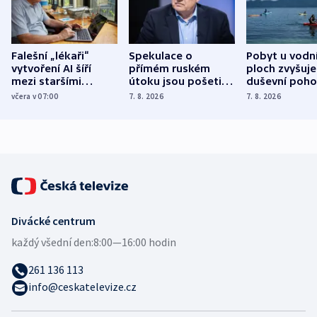
Falešní „lékaři“
Spekulace o
Pobyt u vodn
vytvoření AI šíří
přímém ruském
ploch zvyšuje
mezi staršími
útoku jsou pošetilé,
duševní poho
Poláky nebezpečné
míní estonský
ukázala
včera v 07:00
7. 8. 2026
7. 8. 2026
zdravotní rady
bezpečnostní
mezinárodní 
expert
Divácké centrum
každý všední den:
8:00—16:00 hodin
261 136 113
info@ceskatelevize.cz