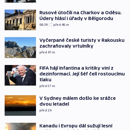
Rusové útočili na Charkov a Oděsu.
Údery hlásí i úřady v Bělgorodu
08:39
před 46
m
Vyčerpané české turisty v Rakousku
zachraňovaly vrtulníky
před 47
m
FIFA hájí Infantina a kritiky viní z
dezinformací. Její šéf čelí rostoucímu
tlaku
před 57
m
V Sydney málem došlo ke srážce
dvou letadel
před 2
h
Kanadu i Evropu dál sužují lesní