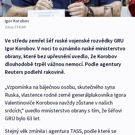
Igor Korobov
Zdroj:
ČTK/AP
Ve středu zemřel šéf ruské vojenské rozvědky GRU
Igor Korobov. V noci to oznámilo ruské ministerstvo
obrany, které bez upřesnění uvedlo, že Korobov
dlouhodobě trpěl vážnou nemocí. Podle agentury
Reuters podlehl rakovině.
„Vzpomínka na báječnou osobu, skutečného syna
Ruska, vlastence rodné země generálplukovníka Igora
Valentinoviče Korobova navždy zůstane v našich
srdcích,“ uvedlo ministerstvo obrany s tím, že šéfovi
GRU bylo 63 let.
Stejný věk zmínila i agentura TASS, podle které se