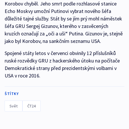
Korobov chyběl. Jeho smrt podle rozhlasové stanice
Echo Moskvy umožní Putinovi vybrat nového šéfa
důležité tajné služby. Stát by se jím prý mohl náměstek
šéfa GRU Sergej Gizunov, kterého v zasvěcených
kruzích označují za „oči a uši“ Putina. Gizunov je, stejně
jako byl Korobov, na sankčním seznamu USA.
Spojené státy letos v červenci obvinily 12 příslušníků
ruské rozvědky GRU z hackerského útoku na počítače
Demokratické strany před prezidentskými volbami v
USA v roce 2016.
ŠTÍTKY
Svět
ČT24