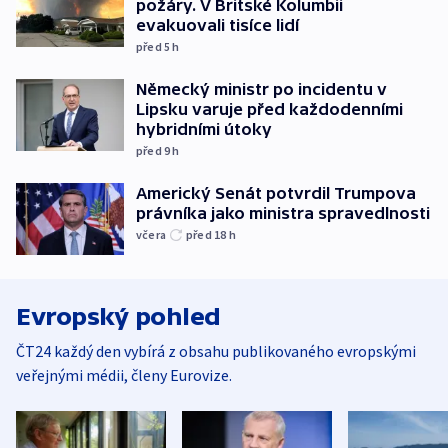
požáry. V Britské Kolumbii
evakuovali tisíce lidí
před 5
h
Německý ministr po incidentu v
Lipsku varuje před každodenními
hybridními útoky
před 9
h
Americký Senát potvrdil Trumpova
právníka jako ministra spravedlnosti
včera
před 18
h
Evropský pohled
ČT24 každý den vybírá z obsahu publikovaného evropskými
veřejnými médii, členy Eurovize.