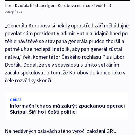
Libor Dvořák: Nástupci Igora Korobova není co závidět
Zdroj:
ČT24
„Generála Korobova si někdy uprostřed září měl údajně
povolat sám prezident Vladimir Putin a údajně hned po
téhle návštěvě se stav pana generála prudce zhoršil a
patrně už se nezlepšil natolik, aby pan generál zůstal
naživu,“ řekl komentátor Českého rozhlasu Plus Libor
Dvořák. Dodal, že se v souvislosti s tímto setkáním
začalo spekulovat o tom, že Korobov do konce roku v
čele rozvědky skončí.
ODKAZ
Informační chaos má zakrýt zpackanou operaci
Skripal. Šíří ho i čeští politici
Na nedávných oslavách stého výročí založení GRU