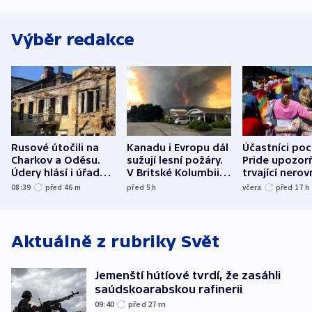
Výběr redakce
Rusové útočili na
Kanadu i Evropu dál
Účastníci po
Charkov a Oděsu.
sužují lesní požáry.
Pride upozorň
Údery hlásí i úřady v
V Britské Kolumbii
trvající nerov
Bělgorodu
evakuovali tisíce lidí
společensko
08:39
před 46
m
před 5
h
včera
před 17
h
atmosféru
Aktuálně z rubriky
Svět
Jemenští hútíové tvrdí, že zasáhli
saúdskoarabskou rafinerii
09:40
před 27
m