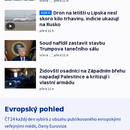
včera
před 11
h
Dron na letišti u Lipska nesl
VIDEO
skoro kilo trhaviny, indicie ukazují
na Rusko
před 11
h
Soud nařídil zastavit stavbu
Trumpova tanečního sálu
včera
před 11
h
Židovští osadníci na Západním břehu
napadají Palestince a kritizují i
vlastní armádu
před 11
h
Evropský pohled
ČT24 každý den vybírá z obsahu publikovaného evropskými
veřejnými médii, členy Eurovize.