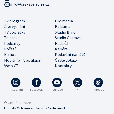
info@ceskatelevize.cz
TV program
Pro média
Živé vysílání
Reklama
TV poplatky
Studio Brno
Teletext
Studio Ostrava
Podcasty
Rada ČT
Počasí
Kariéra
E-shop
Podávání námětů
Mobilní a TV aplikace
Časté dotazy
Vše o ČT
Kontakty
Instagram
Facebook
YouTube
X
Threads
© Česká televize
•
•
English
Ochrana soukromí
Přístupnost