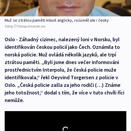
Muž se ztrátou paměti mluvil anglicky, rozuměl ale i česky
Zdroj:
ČT24/ap.mnocdn.no
Oslo - Záhadný cizinec, nalezený loni v Norsku, byl
identifikován českou policií jako Čech. Oznámila to
norská policie. Muž ovládá několik jazyků, ale trpí
ztrátou paměti. „Byli jsme dnes večer informováni
prostřednictvím Interpolu, že česká policie muže
identifikovala,“ řekl Oeyvind Torgersen z policie v
Oslo. „Česká policie zašla za jeho rodiči (…) Známe
jeho totožnost,“ dodal s tím, že více v tuto chvíli říci
nemůže.