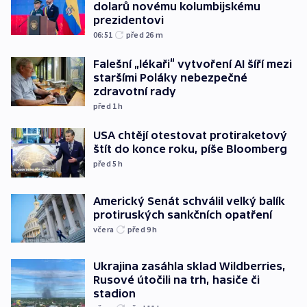
dolarů novému kolumbijskému
prezidentovi
06:51
před 26
m
Falešní „lékaři“ vytvoření AI šíří mezi
staršími Poláky nebezpečné
zdravotní rady
před 1
h
USA chtějí otestovat protiraketový
štít do konce roku, píše Bloomberg
před 5
h
Americký Senát schválil velký balík
protiruských sankčních opatření
včera
před 9
h
Ukrajina zasáhla sklad Wildberries,
Rusové útočili na trh, hasiče či
stadion