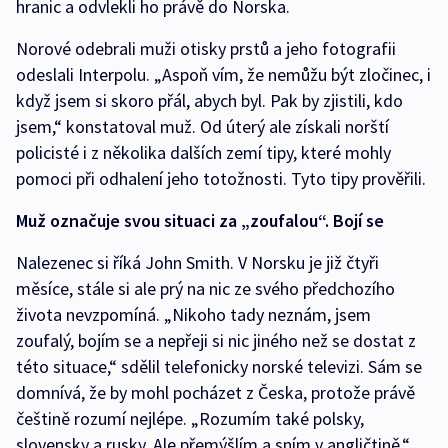
hranic a odvlekli ho právě do Norska.
Norové odebrali muži otisky prstů a jeho fotografii
odeslali Interpolu. „Aspoň vím, že nemůžu být zločinec, i
když jsem si skoro přál, abych byl. Pak by zjistili, kdo
jsem,“ konstatoval muž. Od úterý ale získali norští
policisté i z několika dalších zemí tipy, které mohly
pomoci při odhalení jeho totožnosti. Tyto tipy prověřili.
Muž označuje svou situaci za „zoufalou“. Bojí se
Nalezenec si říká John Smith. V Norsku je již čtyři
měsíce, stále si ale prý na nic ze svého předchozího
života nevzpomíná. „Nikoho tady neznám, jsem
zoufalý, bojím se a nepřeji si nic jiného než se dostat z
této situace,“ sdělil telefonicky norské televizi. Sám se
domnívá, že by mohl pocházet z Česka, protože právě
češtině rozumí nejlépe. „Rozumím také polsky,
slovensky a rusky. Ale přemýšlím a sním v angličtině,“