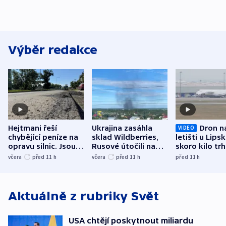
Výběr redakce
Hejtmani řeší
Ukrajina zasáhla
Dron n
VIDEO
chybějící peníze na
sklad Wildberries,
letišti u Lips
opravu silnic. Jsou
Rusové útočili na
skoro kilo trh
nenárokové, namítá
trh, hasiče či
indicie ukazuj
včera
před 11
h
včera
před 11
h
před 11
h
ministerstvo
stadion
Rusko
Aktuálně z rubriky
Svět
USA chtějí poskytnout miliardu