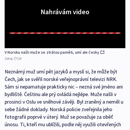
Nahrávám video
V Norsku našli muže se ztrátou paměti, umí ale česky
Zdroj:
ČT24
Neznámý muž umí pět jazyků a myslí si, že může být
Čech, jak se svěřil norské veřejnoprávní televizi NRK.
Sám si nepamatuje prakticky nic – nezná své jméno ani
bydliště. Češtinu ale prý ovládá nejlépe. Muže našli v
prosinci v Oslu ve sněhové závěji. Byl zraněný a neměl u
sebe žádné doklady. Norská policie zveřejnila jeho
fotografii poprvé v úterý. Muž se považuje za oběť
únosu. Ti, kteří mu ublížili, podle něj využili otevřených