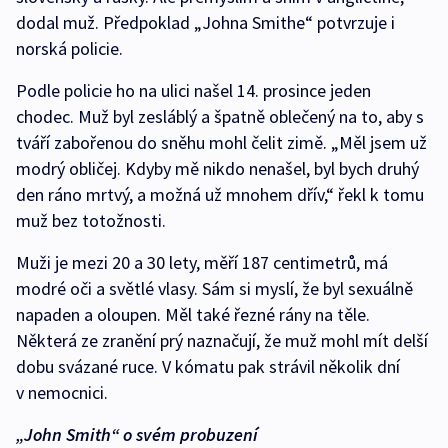
dodal muž. Předpoklad „Johna Smithe“ potvrzuje i
norská policie.
Podle policie ho na ulici našel 14. prosince jeden
chodec. Muž byl zesláblý a špatně oblečený na to, aby s
tváří zabořenou do sněhu mohl čelit zimě. „Měl jsem už
modrý obličej. Kdyby mě nikdo nenašel, byl bych druhý
den ráno mrtvý, a možná už mnohem dřív,“ řekl k tomu
muž bez totožnosti.
Muži je mezi 20 a 30 lety, měří 187 centimetrů, má
modré oči a světlé vlasy. Sám si myslí, že byl sexuálně
napaden a oloupen. Měl také řezné rány na těle.
Některá ze zranění prý naznačují, že muž mohl mít delší
dobu svázané ruce. V kómatu pak strávil několik dní
v nemocnici.
„John Smith“ o svém probuzení