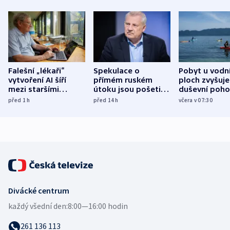
Falešní „lékaři“
Spekulace o
Pobyt u vodn
vytvoření AI šíří
přímém ruském
ploch zvyšuje
mezi staršími
útoku jsou pošetilé,
duševní poho
Poláky nebezpečné
míní estonský
ukázala
před 1
h
před 14
h
včera v 07:30
zdravotní rady
bezpečnostní
mezinárodní 
expert
Divácké centrum
každý všední den:
8:00—16:00 hodin
261 136 113