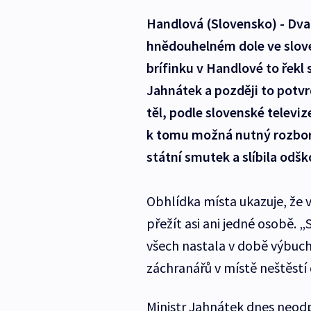
Handlová (Slovensko) - Dva
hnědouhelném dole ve slov
brífinku v Handlové to řekl
Jahnátek a později to potvr
těl, podle slovenské televiz
k tomu možná nutný rozbor 
státní smutek a slíbila odš
Obhlídka místa ukazuje, že 
přežít asi ani jedné osobě. 
všech nastala v době výbuchu
záchranářů v místě neštěstí
Ministr Jahnátek dnes neod