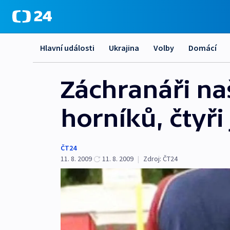
Hlavní události
Ukrajina
Volby
Domácí
Záchranáři naš
horníků, čtyři
ČT24
11. 8. 2009
11. 8. 2009
|
Zdroj:
ČT24