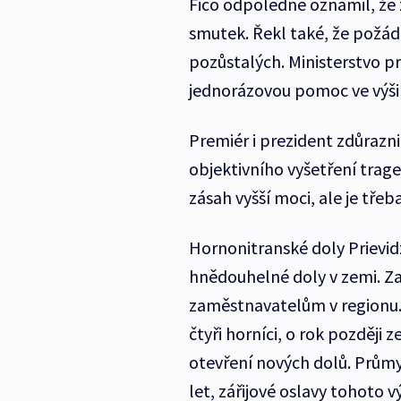
Fico odpoledne oznámil, že z
smutek. Řekl také, že požád
pozůstalých. Ministerstvo 
jednorázovou pomoc ve výši 
Premiér i prezident zdůraz
objektivního vyšetření trage
zásah vyšší moci, ale je třeb
Hornonitranské doly Prievidz
hnědouhelné doly v zemi. Zam
zaměstnavatelům v regionu. 
čtyři horníci, o rok později
otevření nových dolů. Průmys
let, zářijové oslavy tohoto v