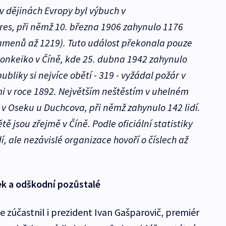
v dějinách Evropy byl výbuch v
es, při němž 10. března 1906 zahynulo 1176
amenů až 1219). Tuto událost překonala pouze
onkeiko v Číně, kde 25. dubna 1942 zahynulo
ubliky si nejvíce obětí - 319 - vyžádal požár v
i v roce 1892. Největším neštěstím v uhelném
v Oseku u Duchcova, při němž zahynulo 142 lidí.
ě jsou zřejmě v Číně. Podle oficiální statistiky
dí, ale nezávislé organizace hovoří o číslech až
ek a odškodní pozůstalé
e zúčastnil i prezident Ivan Gašparovič, premiér