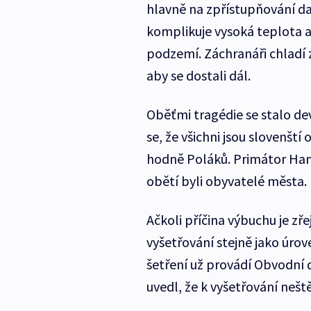
hlavně na zpřístupňování dal
komplikuje vysoká teplota 
podzemí. Záchranáři chladí
aby se dostali dál.
Oběťmi tragédie se stalo de
se, že všichni jsou slovenšt
hodně Poláků. Primátor Han
obětí byli obyvatelé města.
Ačkoli příčina výbuchu je 
vyšetřování stejně jako úro
šetření už provádí Obvodní dů
uvedl, že k vyšetřování nešt