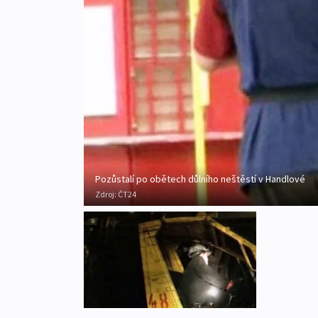
Pozůstalí po obětech důlního neštěstí v Handlové
Zdroj:
ČT24