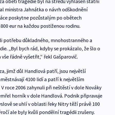
a oběti tragédie byl na středu vyhlášen státní
al ministra Jahnátka o návrh odškodnění
práce poskytne pozůstalým po obětech
800 eur na každou postiženou rodinu.
nili potřebu důkladného, mnohostranného a
die. „Byl bych rád, kdyby se prokázalo, že šlo o
a vše řádně vyšetřit,“ řekl Gašparovič.
a, jimž důl Handlová patří, jsou největší
ěstnávají 4100 lidí a patří k největším
V roce 2006 zahynuli při neštěstí v dole Nováky
 zemřel horník v dole Handlová. Podnik připravuje
lově se uhlí v oblasti řeky Nitry těží právě 100
ýročí ale byly kvůli pondělní tragédii zrušeny.