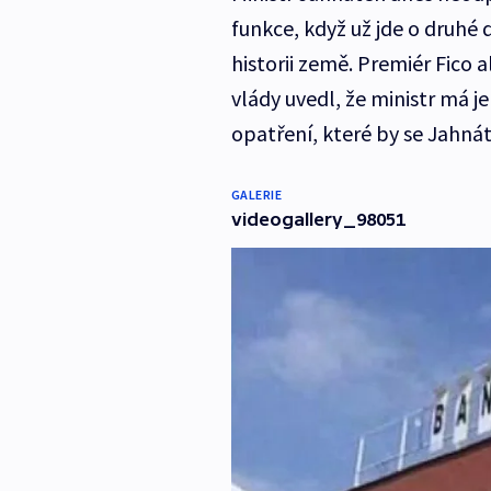
funkce, když už jde o druhé d
historii země. Premiér Fico 
vlády uvedl, že ministr má j
opatření, které by se Jahná
GALERIE
videogallery_98051