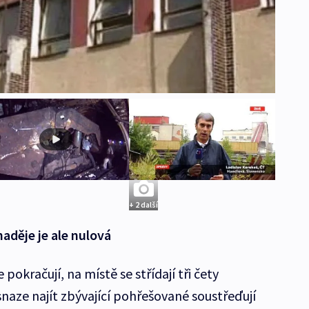
+ 2 další
aděje je ale nulová
pokračují, na místě se střídají tři čety
snaze najít zbývající pohřešované soustřeďují