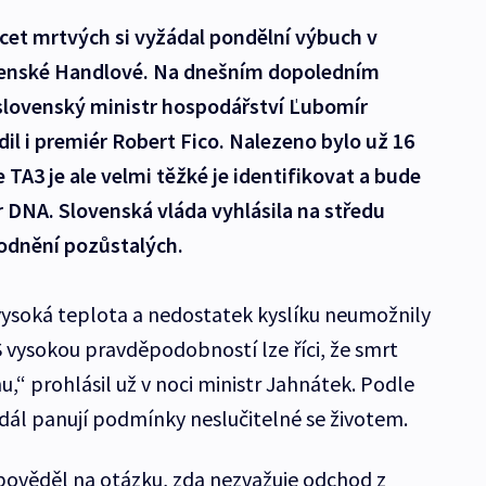
cet mrtvých si vyžádal pondělní výbuch v
enské Handlové. Na dnešním dopoledním
 slovenský ministr hospodářství Ľubomír
dil i premiér Robert Fico. Nalezeno bylo už 16
e TA3 je ale velmi těžké je identifikovat a bude
DNA. Slovenská vláda vyhlásila na středu
kodnění pozůstalých.
vysoká teplota a nedostatek kyslíku neumožnily
„S vysokou pravděpodobností lze říci, že smrt
,“ prohlásil už v noci ministr Jahnátek. Podle
 dál panují podmínky neslučitelné se životem.
pověděl na otázku, zda nezvažuje odchod z