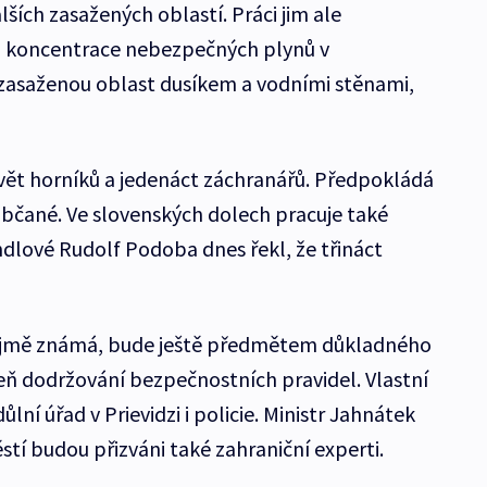
ších zasažených oblastí. Práci jim ale
a koncentrace nebezpečných plynů v
 zasaženou oblast dusíkem a vodními stěnami,
vět horníků a jedenáct záchranářů. Předpokládá
í občané. Ve slovenských dolech pracuje také
dlové Rudolf Podoba dnes řekl, že třináct
zřejmě známá, bude ještě předmětem důkladného
veň dodržování bezpečnostních pravidel. Vlastní
lní úřad v Prievidzi i policie. Ministr Jahnátek
ěstí budou přizváni také zahraniční experti.