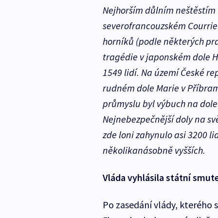
Nejhorším důlním neštěstím 
severofrancouzském Courrier
horníků (podle některých pr
tragédie v japonském dole H
1549 lidí. Na území České rep
rudném dole Marie v Příbram
průmyslu byl výbuch na dole 
Nejnebezpečnější doly na svět
zde loni zahynulo asi 3200 li
několikanásobně vyšších.
Vláda vyhlásila státní smut
Po zasedání vlády, kterého s