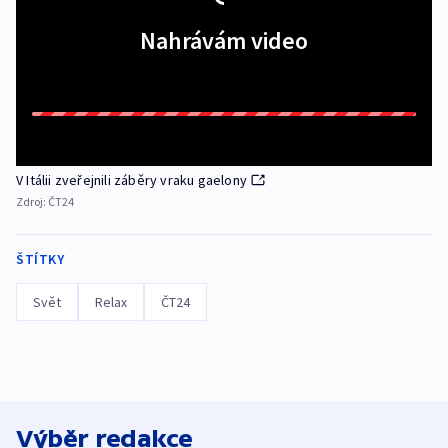
Nahrávám video
V Itálii zveřejnili záběry vraku gaelony
Zdroj:
ČT24
ŠTÍTKY
Svět
Relax
ČT24
Výběr redakce