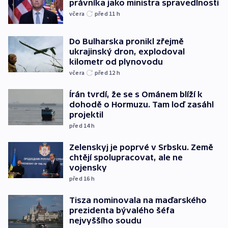
právníka jako ministra spravedlnosti
včera
před 11
h
Do Bulharska pronikl zřejmě
ukrajinský dron, explodoval
kilometr od plynovodu
včera
před 12
h
Írán tvrdí, že se s Ománem blíží k
dohodě o Hormuzu. Tam loď zasáhl
projektil
před 14
h
Zelenskyj je poprvé v Srbsku. Země
chtějí spolupracovat, ale ne
vojensky
před 16
h
Tisza nominovala na maďarského
prezidenta bývalého šéfa
nejvyššího soudu