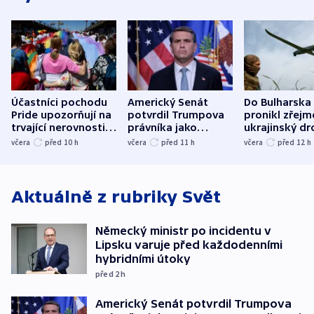
Účastníci pochodu
Americký Senát
Do Bulharska
Pride upozorňují na
potvrdil Trumpova
pronikl zřejm
trvající nerovnosti i
právníka jako
ukrajinský dr
společenskou
ministra
explodoval k
včera
před 10
h
včera
před 11
h
včera
před 12
h
atmosféru
spravedlnosti
od plynovod
Aktuálně z rubriky
Svět
Německý ministr po incidentu v
Lipsku varuje před každodenními
hybridními útoky
před 2
h
Americký Senát potvrdil Trumpova