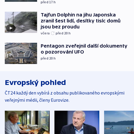
před 17
h
Tajfun Dolphin na jihu Japonska
zranil šest lidí, desítky tisíc domů
jsou bez proudu
včera
před 20
h
Pentagon zveřejnil další dokumenty
o pozorování UFO
před 20
h
Evropský pohled
ČT24 každý den vybírá z obsahu publikovaného evropskými
veřejnými médii, členy Eurovize.