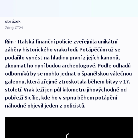
obrázek
Zdroj:
ČT24
Řím - Italská finanční policie zveřejnila unikátní
záběry historického vraku lodi. Potápěčům už se
podařilo vynést na hladinu první z jejích kanonů,
zkoumat ho nyní budou archeologové. Podle odhadů
odborníků by se mohlo jednat o španělskou válečnou
galeonu, která zřejmě ztroskotala během bitvy v 17.
století. Vrak leží jen půl kilometru jihovýchodně od
pobřeží Sicílie, kde ho v srpnu během potápění
náhodně objevil jeden z policistů.