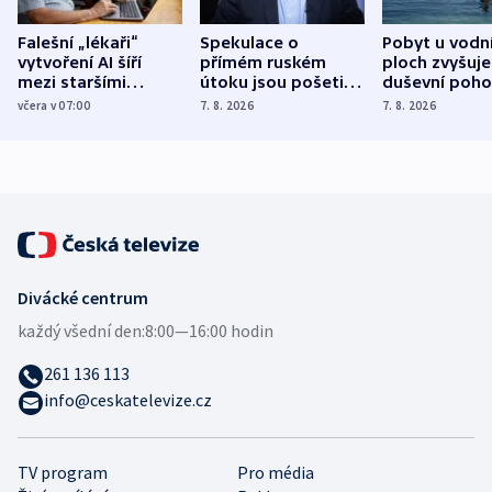
Falešní „lékaři“
Spekulace o
Pobyt u vodn
vytvoření AI šíří
přímém ruském
ploch zvyšuje
mezi staršími
útoku jsou pošetilé,
duševní poho
Poláky nebezpečné
míní estonský
ukázala
včera v 07:00
7. 8. 2026
7. 8. 2026
zdravotní rady
bezpečnostní
mezinárodní 
expert
Divácké centrum
každý všední den:
8:00—16:00 hodin
261 136 113
info@ceskatelevize.cz
TV program
Pro média