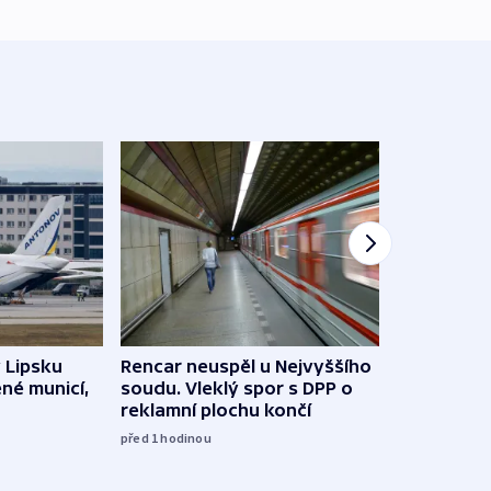
v Lipsku
Rencar neuspěl u Nejvyššího
Demo
ené municí,
soudu. Vleklý spor s DPP o
budov
reklamní plochu končí
odpo
před 1
hodinou
12:29