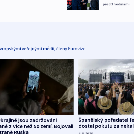
před 3
hodinami
vropskými veřejnými médii, členy Eurovize.
Španělský pořadatel fe
krajině jsou zadržováni
dostal pokutu za nekal
né z více než 50 zemí. Bojovali
straně Ruska
4. 8. 2026