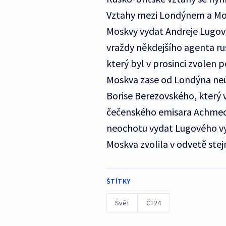
Vztahy mezi Londýnem a Mosk
Moskvy vydat Andreje Lugové
vraždy někdejšího agenta rus
který byl v prosinci zvolen
Moskva zase od Londýna neú
Borise Berezovského, který v 
čečenského emisara Achmeda
neochotu vydat Lugového vy
Moskva zvolila v odvetě stej
ŠTÍTKY
Svět
ČT24