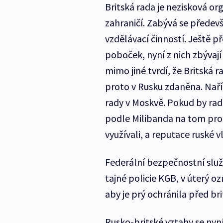
Britská rada je nezisková o
zahraničí. Zabývá se přede
vzdělávací činností. Ještě p
poboček, nyní z nich zbývají
mimo jiné tvrdí, že Britská r
proto v Rusku zdaněna. Naříz
rady v Moskvě. Pokud by rad
podle Milibanda na tom prodě
využívali, a reputace ruské v
Federální bezpečnostní služ
tajné policie KGB, v úterý o
aby je prý ochránila před b
Rusko-britské vztahy se nyní