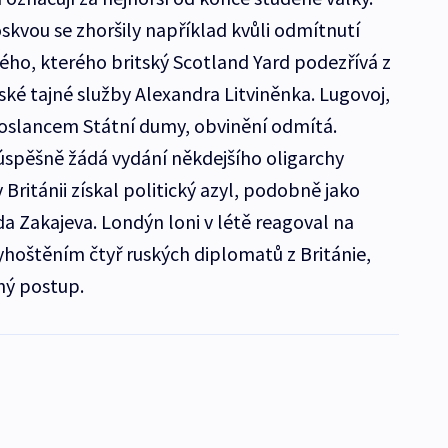
vou se zhoršily například kvůli odmítnutí
ho, kterého britský Scotland Yard podezřívá z
ké tajné služby Alexandra Litviněnka. Lugovoj,
 poslancem Státní dumy, obvinění odmítá.
spěšně žádá vydání někdejšího oligarchy
Británii získal politický azyl, podobně jako
 Zakajeva. Londýn loni v létě reagoval na
hoštěním čtyř ruských diplomatů z Británie,
ný postup.