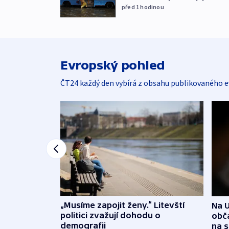
před 1
hodinou
Evropský pohled
ČT24 každý den vybírá z obsahu publikovaného e
„Musíme zapojit ženy.“ Litevští
Na U
politici zvažují dohodu o
obča
demografii
na 