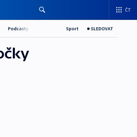
ČT
Podcasty
Sport
SLEDOVAT
očky