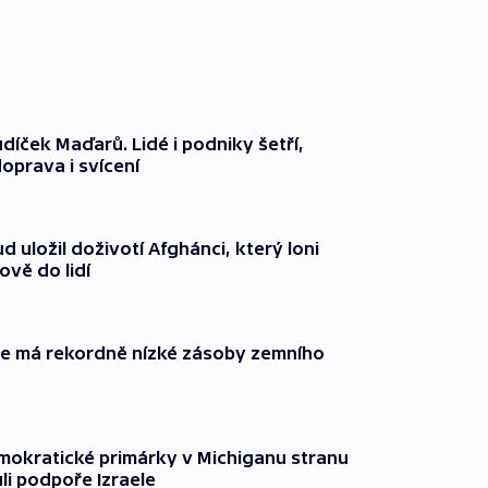
díček Maďarů. Lidé i podniky šetří,
oprava i svícení
 uložil doživotí Afghánci, který loni
ově do lidí
ie má rekordně nízké zásoby zemního
mokratické primárky v Michiganu stranu
ůli podpoře Izraele