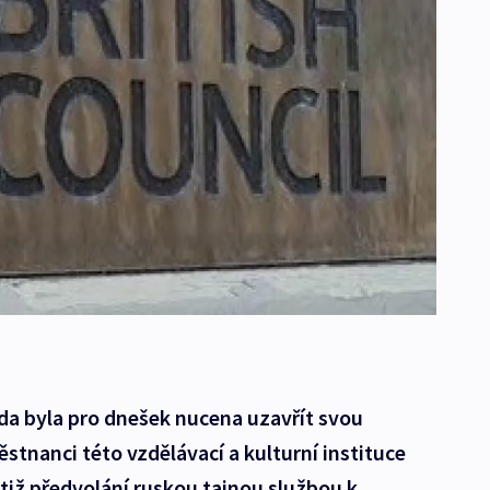
da byla pro dnešek nucena uzavřít svou
tnanci této vzdělávací a kulturní instituce
otiž předvolání ruskou tajnou službou k