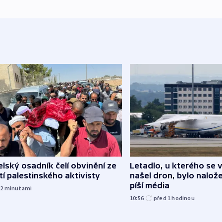
elský osadník čelí obvinění ze
Letadlo, u kterého se 
tí palestinského aktivisty
našel dron, bylo nalož
píší média
52
minutami
10:56
před 1
hodinou