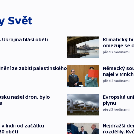
ky
Svět
. Ukrajina hlásí oběti
Klimatický bu
omezuje se d
před 2
hodinami
inění ze zabití palestinského
Německý soud
najel v Mnich
před 2
hodinami
psku našel dron, bylo
Evropská un
a
plynu
před 3
hodinami
v Indii od začátku
Nejdražší de
30 obětí
rozdělily. Kv