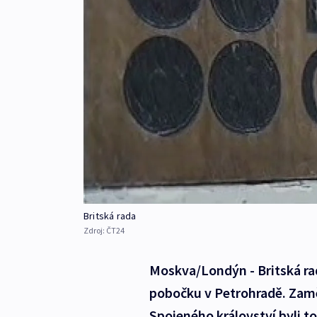
Britská rada
Zdroj:
ČT24
Moskva/Londýn - Britská ra
pobočku v Petrohradě. Zaměs
Spojeného království byli t