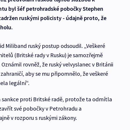
entu byl šéf petrohradské pobočky Stephen
zadržen ruskými policisty - údajně proto, že
oholu.
vid Miliband ruský postup odsoudil. „Veškeré
initelů (Britské rady v Rusku) je samozřejmě
 Oznámil rovněž, že ruský velvyslanec v Británii
 zahraničí, aby se mu připomnělo, že veškeré
ela legální“.
 sankce proti Britské radě, protože ta odmítla
avřít své pobočky v Petrohradu a
ajně v rozporu s ruskými zákony.