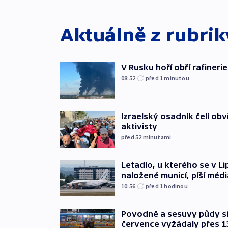
Aktuálně z rubri
V Rusku hoří obří rafinerie
08:52
před 1
minutou
Izraelský osadník čelí obv
aktivisty
před 52
minutami
Letadlo, u kterého se v Li
naložené municí, píší médi
10:56
před 1
hodinou
Povodně a sesuvy půdy si 
července vyžádaly přes 1