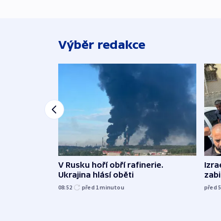
Výběr redakce
V Rusku hoří obří rafinerie.
Izra
Ukrajina hlásí oběti
zabi
08:52
před 1
minutou
před 