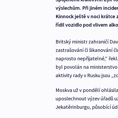
výslechům. Při jiném incid
Kinnock ještě v noci krátce 
řídil vozidlo pod vlivem alk
Britský ministr zahraničí Da
zastrašování či šikanování č
naprosto nepřijatelné,“ řekl.
byl povolán na ministerstvo
aktivity rady v Rusku jsou „zc
Moskva už v pondělí ohlásila
uposlechnout výzev úřadů uz
Jekatěrinburgu, působící úd