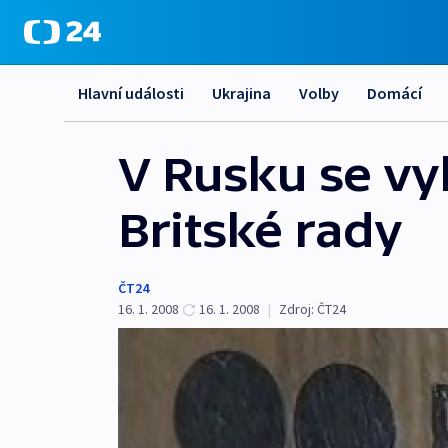
Hlavní události
Ukrajina
Volby
Domácí
V Rusku se vy
Britské rady
ČT24
16. 1. 2008
16. 1. 2008
|
Zdroj:
ČT24