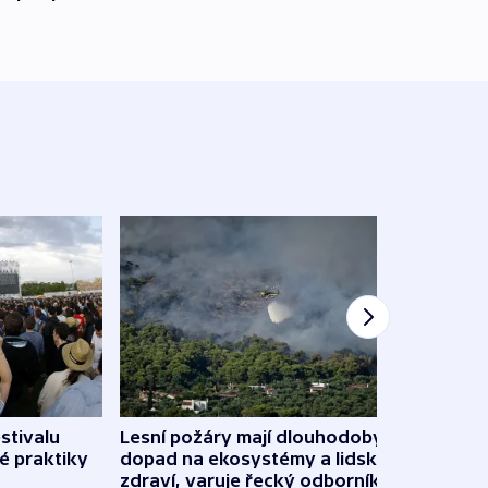
stivalu
Lesní požáry mají dlouhodobý
Ukraj
é praktiky
dopad na ekosystémy a lidské
Franc
zdraví, varuje řecký odborník
požá