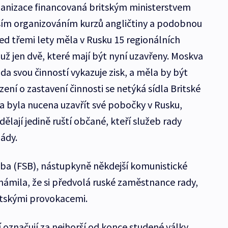
rganizace financovaná britským ministerstvem
vším organizováním kurzů angličtiny a podobnou
řed třemi lety měla v Rusku 15 regionálních
 už jen dvě, které mají být nyní uzavřeny. Moskva
ada svou činností vykazuje zisk, a měla by být
ení o zastavení činnosti se netýká sídla Britské
a byla nucena uzavřít své pobočky v Rusku,
lají jedině ruští občané, kteří služeb rady
lády.
ba (FSB), nástupkyně někdejší komunistické
známila, že si předvolá ruské zaměstnance rady,
ritskými provokacemi.
 označují za nejhorší od konce studené války.