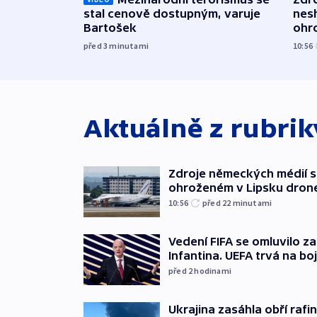
stal cenově dostupným, varuje
nes
Bartošek
ohr
mun
před 3
minutami
10:56
Aktuálně z rubri
Zdroje německých médií s
ohroženém v Lipsku dron
10:56
před 22
minutami
Vedení FIFA se omluvilo z
Infantina. UEFA trvá na bo
před 2
hodinami
Ukrajina zasáhla obří rafin