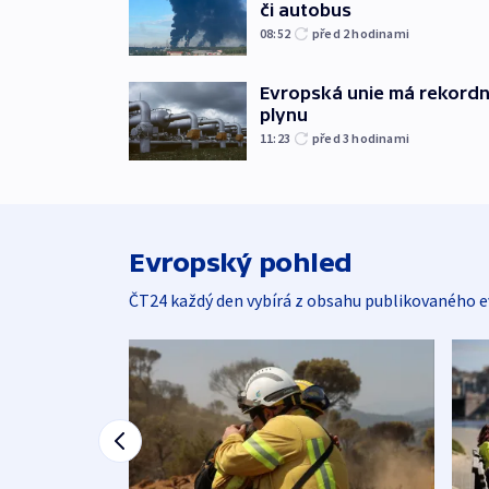
či autobus
08:52
před 2
hodinami
Evropská unie má rekordn
plynu
11:23
před 3
hodinami
Evropský pohled
ČT24 každý den vybírá z obsahu publikovaného e