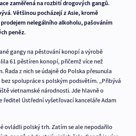
race zaměřená na rozbití drogových gangů.
ibývá. Většinou pocházejí z Asie, kromě
ba prodejem nelegálního alkoholu, pašováním
ých peněz.
vané gangy na pěstování konopí a výrobě
lila 61 pěstíren konopí, přičemž více než
. Řada z nich se údajně do Polska přesunula
, bez spolupráce s polským podsvětím. „Přibývá
láště vietnamské národnosti. Jde hlavně o
e ředitel Ústřední vyšetřovací kanceláře Adam
lé ovládli polský trh. Zatím se ale nepodařilo