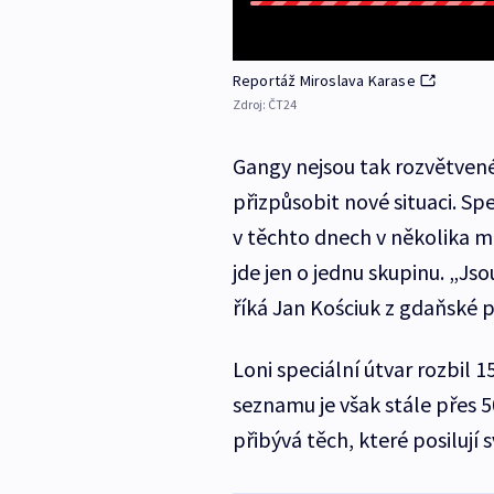
Reportáž Miroslava Karase
Zdroj:
ČT24
Gangy nejsou tak rozvětvené
přizpůsobit nové situaci. Spe
v těchto dnech v několika m
jde jen o jednu skupinu. „Js
říká Jan Kościuk z gdaňské p
Loni speciální útvar rozbil 1
seznamu je však stále přes 
přibývá těch, které posilují 