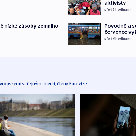
aktivisty
před 5
hodinami
Povodně a se
ě nízké zásoby zemního
července vyž
před 6
hodinami
vropskými veřejnými médii, členy Eurovize.