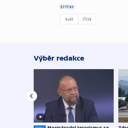
ŠTÍTKY
Svět
ČT24
Výběr redakce
Mezinárodní terorismus se
Zdr
VIDEO