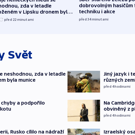
dobrovolným hasičům 
hodnou, zda v letadle
techniku i akce
oženém v Lipsku dronem byla
ice
před 34
minutami
před 22
minutami
ky
Svět
e neshodnou, zda v letadle
Jiný jazyk i 
em byla munice
různých zem
před 4
hodinami
Na Cambridge
a chyby a podpořilo
obviněný z p
jkotu
před 4
hodinami
Izraelský osa
erii, Rusko cílilo na nádraží