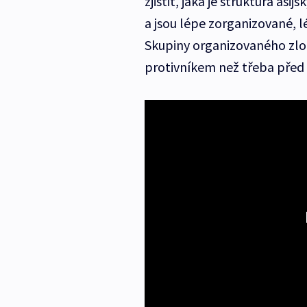
zjistit, jaká je struktura asij
a jsou lépe zorganizované, l
Skupiny organizovaného zloč
protivníkem než třeba před 