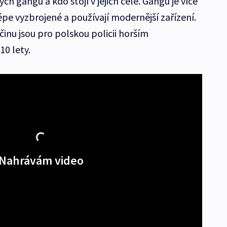
ských gangů a kdo stojí v jejich čele. Gangů je více
épe vyzbrojené a používají modernější zařízení.
inu jsou pro polskou policii horším
10 lety.
Nahrávám video