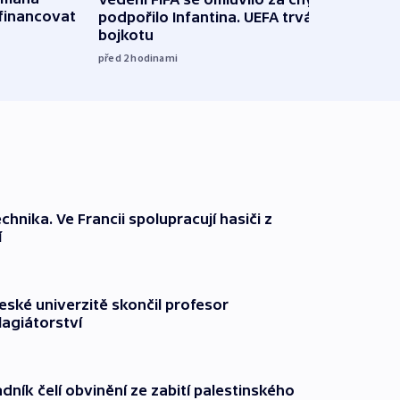
financovat
podpořilo Infantina. UEFA trvá na
horká
bojkotu
klima
před 2
hodinami
před 2
technika. Ve Francii spolupracují hasiči z
í
ské univerzitě skončil profesor
lagiátorství
dník čelí obvinění ze zabití palestinského