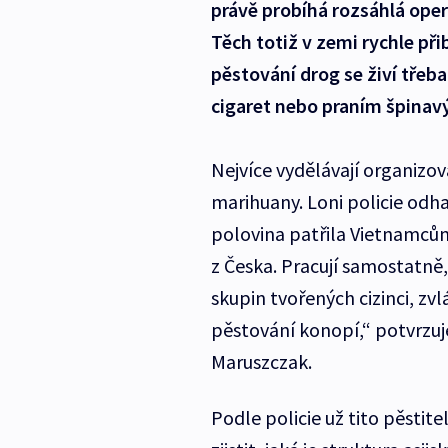
právě probíhá rozsáhlá ope
Těch totiž v zemi rychle př
pěstování drog se živí tře
cigaret nebo praním špinav
Nejvíce vydělávají organizo
marihuany. Loni policie odha
polovina patřila Vietnamcům
z Česka. Pracují samostatně
skupin tvořených cizinci, zv
pěstování konopí,“ potvrzuj
Maruszczak.
Podle policie už tito pěstite