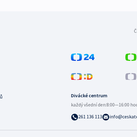
Č
Divácké centrum
ů
každý všední den:
8:00—16:00 ho
261 136 113
info@ceskate