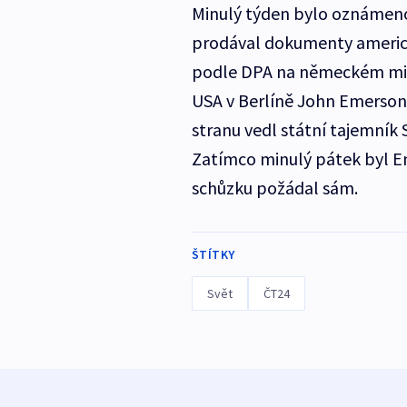
Minulý týden bylo oznámen
prodával dokumenty americk
podle DPA na německém minis
USA v Berlíně John Emerson
stranu vedl státní tajemník 
Zatímco minulý pátek byl Em
schůzku požádal sám.
ŠTÍTKY
Svět
ČT24