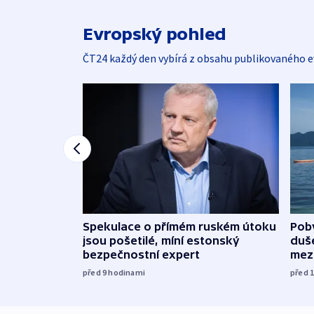
Evropský pohled
ČT24 každý den vybírá z obsahu publikovaného e
Spekulace o přímém ruském útoku
Poby
jsou pošetilé, míní estonský
duš
bezpečnostní expert
mez
před 9
hodinami
před 