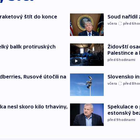
iraketový štít do konce
Soud nařídil
včera
před 6
ho
elký balík protiruských
Židovští osa
Palestince a 
před 6
hodinami
Slovensko in
dberries, Rusové útočili na
včera
před 8
ho
ska nesl skoro kilo trhaviny,
Spekulace o 
estonský be
před 9
hodinami