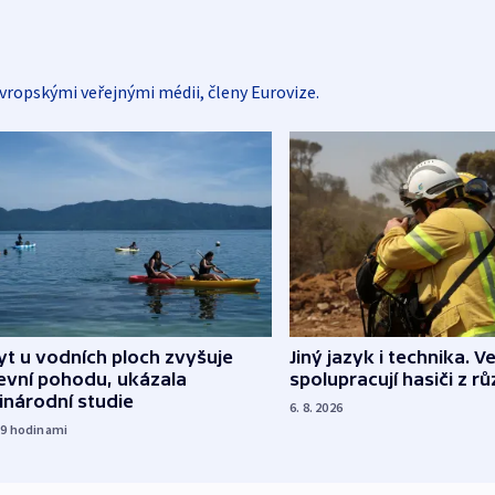
vropskými veřejnými médii, členy Eurovize.
Jiný jazyk i technika. Ve
t u vodních ploch zvyšuje
spolupracují hasiči z r
evní pohodu, ukázala
inárodní studie
6. 8. 2026
19
hodinami