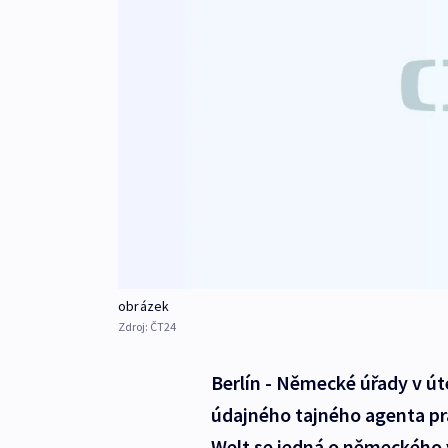
obrázek
Zdroj:
ČT24
Berlín - Německé úřady v út
údajného tajného agenta pra
Welt se jedná o německého 