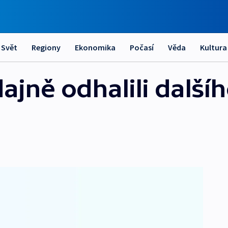
Svět
Regiony
Ekonomika
Počasí
Věda
Kultura
jně odhalili dalšíh