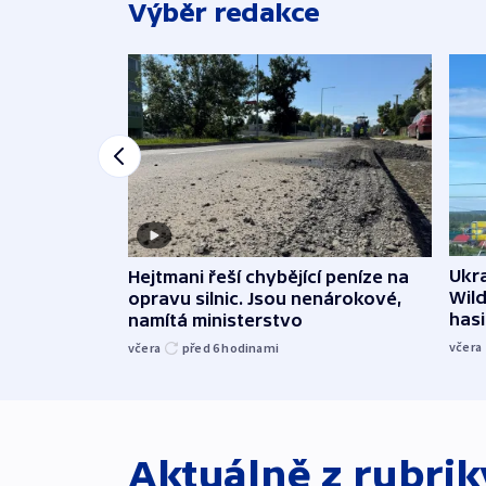
Výběr redakce
Ukra
Hejtmani řeší chybějící peníze na
Wild
opravu silnic. Jsou nenárokové,
hasi
namítá ministerstvo
včera
včera
před 6
hodinami
Aktuálně z rubri