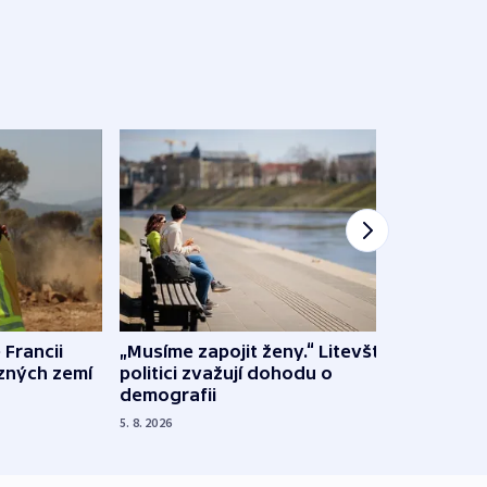
 Francii
„Musíme zapojit ženy.“ Litevští
Na Uk
ůzných zemí
politici zvažují dohodu o
občan
demografii
na s
5. 8. 2026
5. 8. 20