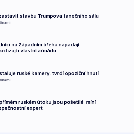
 zastavit stavbu Trumpova tanečního sálu
dinami
dníci na Západním břehu napadají
kritizují i vlastní armádu
staluje ruské kamery, tvrdí opoziční hnutí
dinami
přímém ruském útoku jsou pošetilé, míní
zpečnostní expert