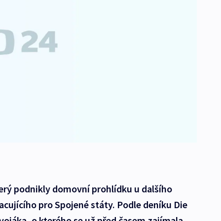
erý podnikly domovní prohlídku u dalšího
cujícího pro Spojené státy. Podle deníku Die
vojáka, o kterého se už před časem zajímala