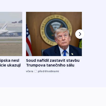
Žido
Lipska nesl
Soud nařídil zastavit stavbu
břehu
icie ukazují
Trumpova tanečního sálu
kriti
včera
před 6
hodinami
před 6