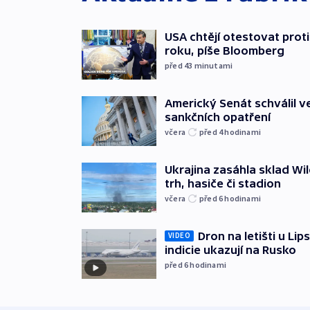
USA chtějí otestovat prot
roku, píše Bloomberg
před 43
minutami
Americký Senát schválil v
sankčních opatření
včera
před 4
hodinami
Ukrajina zasáhla sklad Wil
trh, hasiče či stadion
včera
před 6
hodinami
Dron na letišti u Lip
VIDEO
indicie ukazují na Rusko
před 6
hodinami