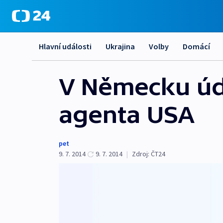
Hlavní události
Ukrajina
Volby
Domácí
V Německu úda
agenta USA
pet
9. 7. 2014
9. 7. 2014
|
Zdroj:
ČT24