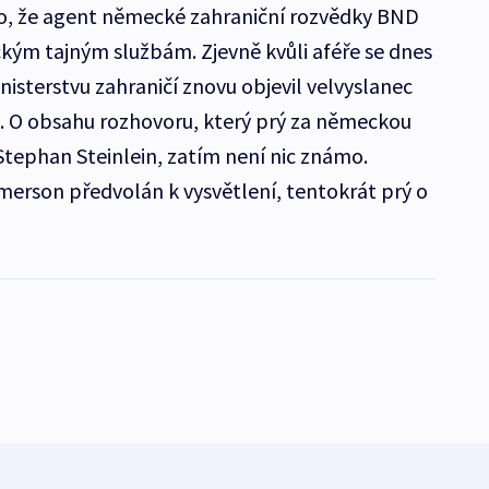
o, že agent německé zahraniční rozvědky BND
ým tajným službám. Zjevně kvůli aféře se dnes
terstvu zahraničí znovu objevil velvyslanec
. O obsahu rozhovoru, který prý za německou
Stephan Steinlein, zatím není nic známo.
erson předvolán k vysvětlení, tentokrát prý o