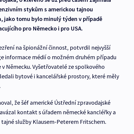
tenzivním stykům s americkou tajnou
, jako tomu bylo minulý týden v případě
acujícího pro Německo i pro USA.
ření na špionážní činnost, potvrdil nejvyšší
nge informace médií o možném druhém případu
 v Německu. Vyšetřovatelé ze spolkového
ledali bytové i kancelářské prostory, které měly
.
moval, že šéf americké Ústřední zpravodajské
navázal kontakt s úřadem německé kancléřky a
o tajné služby Klausem-Peterem Fritschem.