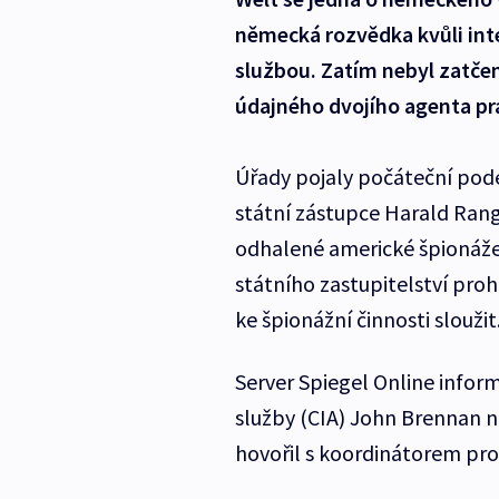
německá rozvědka kvůli in
službou. Zatím nebyl zatčen
údajného dvojího agenta pr
Úřady pojaly počáteční podez
státní zástupce Harald Ra
odhalené americké špionáže
státního zastupitelství proh
ke špionážní činnosti sloužit
Server Spiegel Online infor
služby (CIA) John Brennan 
hovořil s koordinátorem pr