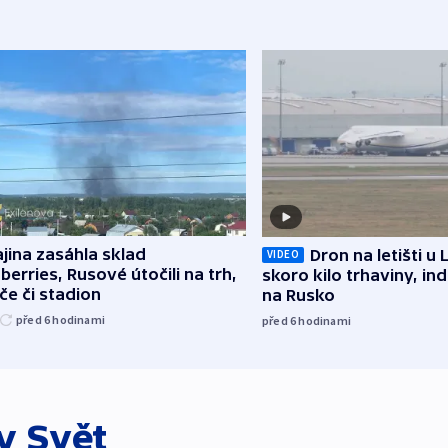
jina zasáhla sklad
Dron na letišti u 
VIDEO
berries, Rusové útočili na trh,
skoro kilo trhaviny, ind
če či stadion
na Rusko
před 6
hodinami
před 6
hodinami
ky
Svět