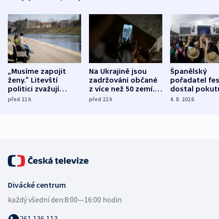
„Musíme zapojit
Na Ukrajině jsou
Španělský
ženy.“ Litevští
zadržováni občané
pořadatel fes
politici zvažují
z více než 50 zemí.
dostal pokut
dohodu o
Bojovali na straně
nekalé prakti
před 21
h
před 22
h
4. 8. 2026
demografii
Ruska
Divácké centrum
každý všední den:
8:00—16:00 hodin
261 136 113