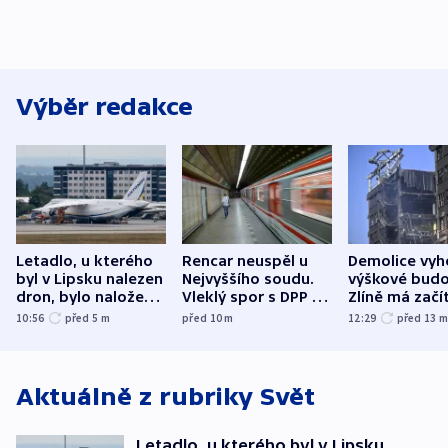
Výběr redakce
Letadlo, u kterého
Rencar neuspěl u
Demolice vyh
byl v Lipsku nalezen
Nejvyššího soudu.
výškové budo
dron, bylo naložené
Vleklý spor s DPP o
Zlíně má začí
municí, píší média
reklamní plochu
odpoledne
10:56
před 5
m
před 10
m
12:29
před 13
končí
Aktuálně z rubriky
Svět
Letadlo, u kterého byl v Lipsku