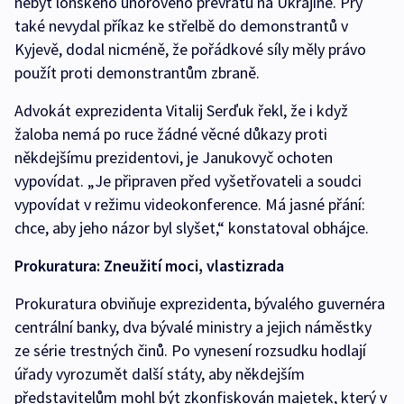
nebýt loňského únorového převratu na Ukrajině. Prý
také nevydal příkaz ke střelbě do demonstrantů v
Kyjevě, dodal nicméně, že pořádkové síly měly právo
použít proti demonstrantům zbraně.
Advokát exprezidenta Vitalij Serďuk řekl, že i když
žaloba nemá po ruce žádné věcné důkazy proti
někdejšímu prezidentovi, je Janukovyč ochoten
vypovídat. „Je připraven před vyšetřovateli a soudci
vypovídat v režimu videokonference. Má jasné přání:
chce, aby jeho názor byl slyšet,“ konstatoval obhájce.
Prokuratura: Zneužití moci, vlastizrada
Prokuratura obviňuje exprezidenta, bývalého guvernéra
centrální banky, dva bývalé ministry a jejich náměstky
ze série trestných činů. Po vynesení rozsudku hodlají
úřady vyrozumět další státy, aby někdejším
představitelům mohl být zkonfiskován majetek, který v