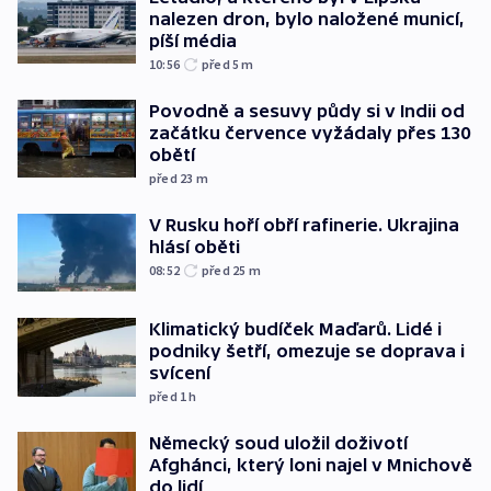
nalezen dron, bylo naložené municí,
píší média
10:56
před 5
m
Povodně a sesuvy půdy si v Indii od
začátku července vyžádaly přes 130
obětí
před 23
m
V Rusku hoří obří rafinerie. Ukrajina
hlásí oběti
08:52
před 25
m
Klimatický budíček Maďarů. Lidé i
podniky šetří, omezuje se doprava i
svícení
před 1
h
Německý soud uložil doživotí
Afghánci, který loni najel v Mnichově
do lidí