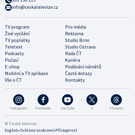
info@ceskatelevize.cz
TV program
Pro média
Živé vysílání
Reklama
TV poplatky
Studio Brno
Teletext
Studio Ostrava
Podcasty
Rada ČT
Počasí
Kariéra
E-shop
Podávání námětů
Mobilní a TV aplikace
Časté dotazy
Vše o ČT
Kontakty
Instagram
Facebook
YouTube
X
Threads
© Česká televize
•
•
English
Ochrana soukromí
Přístupnost