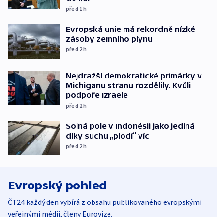
před 1
h
Evropská unie má rekordně nízké
zásoby zemního plynu
před 2
h
Nejdražší demokratické primárky v
Michiganu stranu rozdělily. Kvůli
podpoře Izraele
před 2
h
Solná pole v Indonésii jako jediná
díky suchu „plodí“ víc
před 2
h
Evropský pohled
ČT24 každý den vybírá z obsahu publikovaného evropskými
veřejnými médii, členy Eurovize.