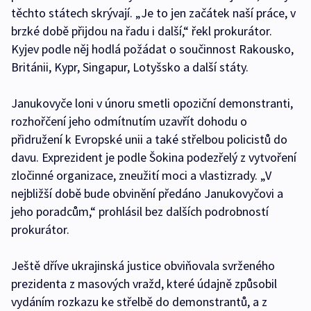
těchto státech skrývají. „Je to jen začátek naší práce, v
brzké době přijdou na řadu i další,“ řekl prokurátor.
Kyjev podle něj hodlá požádat o součinnost Rakousko,
Británii, Kypr, Singapur, Lotyšsko a další státy.
Janukovyče loni v únoru smetli opoziční demonstranti,
rozhořčení jeho odmítnutím uzavřít dohodu o
přidružení k Evropské unii a také střelbou policistů do
davu. Exprezident je podle Šokina podezřelý z vytvoření
zločinné organizace, zneužití moci a vlastizrady. „V
nejbližší době bude obvinění předáno Janukovyčovi a
jeho poradcům,“ prohlásil bez dalších podrobností
prokurátor.
Ještě dříve ukrajinská justice obviňovala svrženého
prezidenta z masových vražd, které údajně způsobil
vydáním rozkazu ke střelbě do demonstrantů, a z