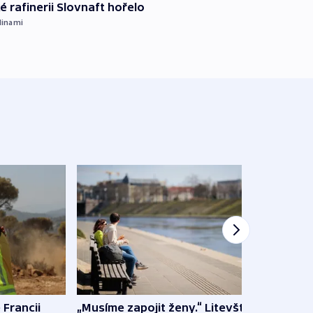
é rafinerii Slovnaft hořelo
dinami
 Francii
„Musíme zapojit ženy.“ Litevští
Na Uk