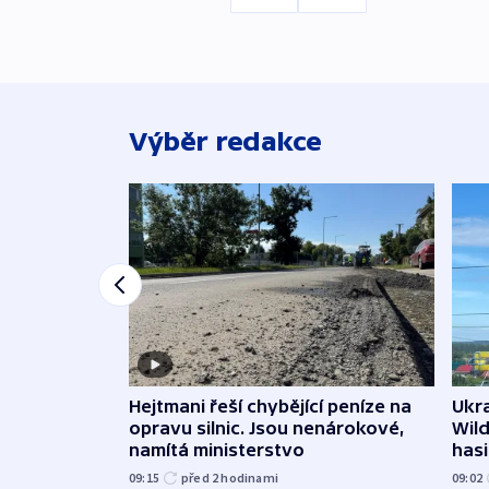
Výběr redakce
Ukra
Hejtmani řeší chybějící peníze na
Wild
opravu silnic. Jsou nenárokové,
hasi
namítá ministerstvo
09:02
09:15
před 2
hodinami