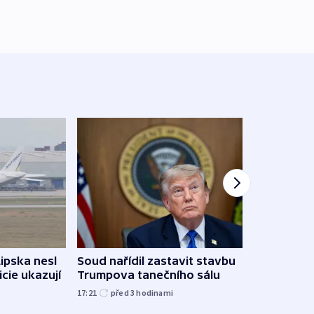
Žido
Lipska nesl
Soud nařídil zastavit stavbu
břehu
icie ukazují
Trumpova tanečního sálu
kriti
17:21
před 3
hodinami
před 3