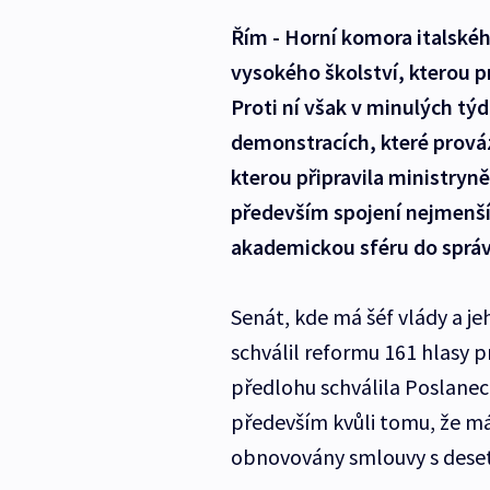
Řím - Horní komora italské
vysokého školství, kterou p
Proti ní však v minulých týd
demonstracích, které prováz
kterou připravila ministryn
především spojení nejmenší
akademickou sféru do správ
Senát, kde má šéf vlády a je
schválil reformu 161 hlasy pr
předlohu schválila Poslaneck
především kvůli tomu, že má
obnovovány smlouvy s desetit