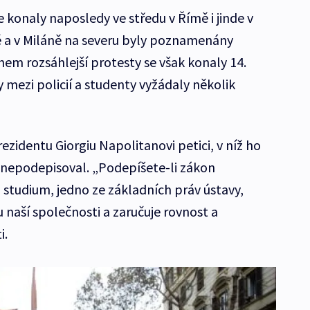
 konaly naposledy ve středu v Římě i jinde v
mě a v Miláně na severu byly poznamenány
em rozsáhlejší protesty se však konaly 14.
y mezi policií a studenty vyžádaly několik
rezidentu Giorgiu Napolitanovi petici, v níž ho
 nepodepisoval. „Podepíšete-li zákon
 studium, jedno ze základních práv ústavy,
u naší společnosti a zaručuje rovnost a
i.