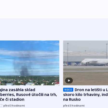
jina zasáhla sklad
Dron na letišti u 
VIDEO
berries, Rusové útočili na trh,
skoro kilo trhaviny, ind
če či stadion
na Rusko
před 3
hodinami
před 3
hodinami