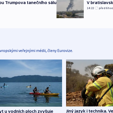
vbu Trumpova tanečního sálu
V bratislavsk
14:22
před 6
ho
vropskými veřejnými médii, členy Eurovize.
Jiný jazyk i technika. Ve
t u vodních ploch zvyšuje