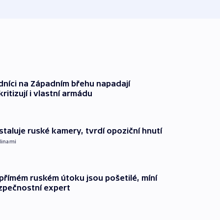
dníci na Západním břehu napadají
kritizují i vlastní armádu
staluje ruské kamery, tvrdí opoziční hnutí
dinami
přímém ruském útoku jsou pošetilé, míní
zpečnostní expert