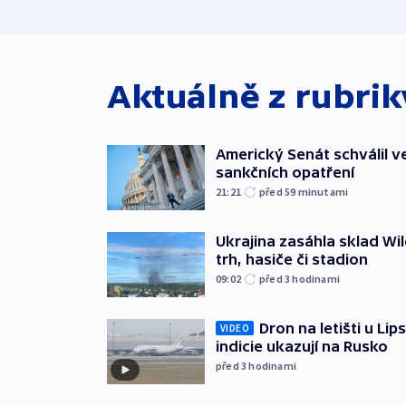
Aktuálně z rubri
Americký Senát schválil v
sankčních opatření
21:21
před 59
minutami
Ukrajina zasáhla sklad Wil
trh, hasiče či stadion
09:02
před 3
hodinami
Dron na letišti u Lip
VIDEO
indicie ukazují na Rusko
před 3
hodinami