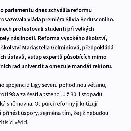
ho parlamentu dnes schválila reformu
rosazovala vláda premiéra Silvia Berlusconiho.
nech protestovali studenti při velkých
ely násilnosti. Reforma vysokého školství,
ě školství Mariastella Gelminiová, předpokládá
ch ústavů, vstup expertů působících mimo
ních rad univerzit a omezuje mandát rektorů.
ho spojenci z Ligy severu pohodlnou většinu,
oti 98 a za šesti abstencí. Již 30. listopadu
á sněmovna. Odpůrci reformy ji kritizují
 přinést úspory, zejména tím, že již nebudou
isíci vědci.