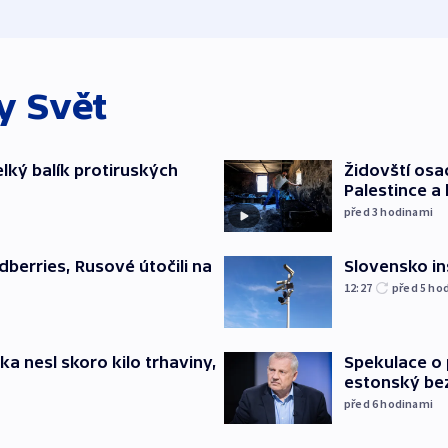
ky
Svět
elký balík protiruských
Židovští osa
Palestince a 
před 3
hodinami
Slovensko in
dberries, Rusové útočili na
12:27
před 5
ho
ska nesl skoro kilo trhaviny,
Spekulace o 
estonský be
před 6
hodinami