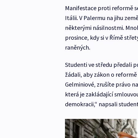
Manifestace proti reformě se
Itálii. V Palermu na jihu ze
některými násilnostmi. Mnoh
prosince, kdy si v Římě střet
raněných.
Studenti ve středu předali p
žádali, aby zákon o reformě
Gelminiové, zrušíte právo na
která je zakládající smlouvo
demokracii,“ napsali student