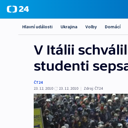
Hlavní události
Ukrajina
Volby
Domácí
V Itálii schvál
studenti sepsal
ČT24
23. 12. 2010
23. 12. 2010
|
Zdroj:
ČT24