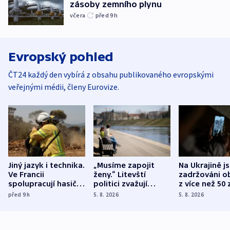
zásoby zemního plynu
včera
před 9
h
Evropský pohled
ČT24 každý den vybírá z obsahu publikovaného evropskými
veřejnými médii, členy Eurovize.
Jiný jazyk i technika.
„Musíme zapojit
Na Ukrajině j
Ve Francii
ženy.“ Litevští
zadržováni o
spolupracují hasiči z
politici zvažují
z více než 50 
různých zemí
dohodu o
Bojovali na s
před 9
h
5. 8. 2026
5. 8. 2026
demografii
Ruska