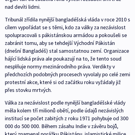
nad devíti lidmi.
Tribunál zřídila nynější bangladéšská vláda v roce 2010 s
cílem vypořádat se s těmi, kdo za války za nezávislost
spolupracovali s pákistánskou armádou a pokoušeli se
zabránit tomu, aby se tehdejší Východní Pákistán
(dnešní Bangladéš) stal samostatnou zemí. Organizace
hájící lidská práva ale poukazují na to, že tento soud
nesplňuje normy mezinárodního práva. Verdikty v
předchozích podobných procesech vyvolaly po celé zemi
protestní akce, které si od začátku roku vyžádaly již
přes stovku mrtvých.
Válka za nezávislost podle nynější bangladéšské vlády
měla kolem tří milionů obětí, podle údajů nezávislých
institucí se počet zabitých z roku 1971 pohybuje od 300
000 do 500 000. Během zásahu Indie v závěru bojů,
který znamenal porážku Pákistánu, islamistické milice