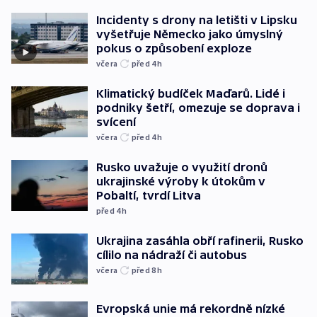
Incidenty s drony na letišti v Lipsku
vyšetřuje Německo jako úmyslný
pokus o způsobení exploze
včera
před 4
h
Klimatický budíček Maďarů. Lidé i
podniky šetří, omezuje se doprava i
svícení
včera
před 4
h
Rusko uvažuje o využití dronů
ukrajinské výroby k útokům v
Pobaltí, tvrdí Litva
před 4
h
Ukrajina zasáhla obří rafinerii, Rusko
cílilo na nádraží či autobus
včera
před 8
h
Evropská unie má rekordně nízké