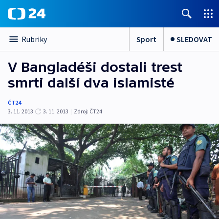
Sport
SLEDOVAT
Rubriky
V Bangladéši dostali trest
smrti další dva islamisté
ČT24
3. 11. 2013
3. 11. 2013
|
Zdroj:
ČT24