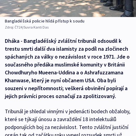
Bangladéšská policie hlídá přístup k soudu
Zdroj:
ČT24/Suvra Kanti Das
Dháka - Bangladéšský zvláštní tribunál odsoudil k
trestu smrti další dva islamisty za podíl na zločinech
spáchaných za války o nezávislost v roce 1971. Jde o
současného předáka muslimské komunity v Británii
Chowdhuryho Mueena-Uddina a o Ashrafuzzamana
Khanwase, který je nyní občanem USA. Oba byli
souzeni v nepřítomnosti; veškerá obvinění popírají a
jejich právníci proces označují za zpolitizovaný.
Tribunál je shledal vinnými v jedenácti bodech obžaloby,
které se týkají únosu a zavraždění 18 intelektuálů
podporujících boj za nezávislost. Tento zvláštní justiční
orgán tak od začátku roku vynesl rozsudek smrti už