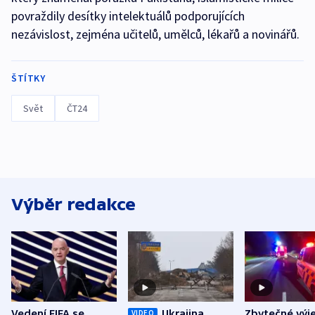
povraždily desítky intelektuálů podporujících
nezávislost, zejména učitelů, umělců, lékařů a novinářů.
ŠTÍTKY
Svět
ČT24
Výběr redakce
Vedení FIFA se
Ukrajina
Zbytečné výj
VIDEO