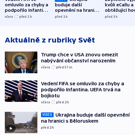
omluvilo za chyby a
buduje další
kvůli eCallu a
podpořilo Infantina.
opevnění na hranici
obtěžující ho
UEFA trvá na
s Běloruskem
zdržují záchr
včera
před 2
h
před 2
h
před 3
h
bojkotu
Aktuálně z rubriky
Svět
Trump chce v USA znovu omezit
nabývání občanství narozením
včera
před 57
m
Vedení FIFA se omluvilo za chyby a
podpořilo Infantina. UEFA trvá na
bojkotu
včera
před 2
h
Ukrajina buduje další opevnění
VIDEO
na hranici s Běloruskem
před 2
h