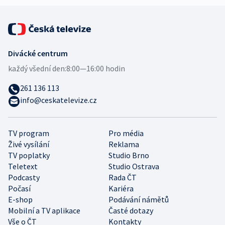
Divácké centrum
každý všední den:
8:00—16:00 hodin
261 136 113
info@ceskatelevize.cz
TV program
Pro média
Živé vysílání
Reklama
TV poplatky
Studio Brno
Teletext
Studio Ostrava
Podcasty
Rada ČT
Počasí
Kariéra
E-shop
Podávání námětů
Mobilní a TV aplikace
Časté dotazy
Vše o ČT
Kontakty