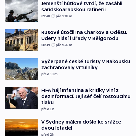
Jemenští hútíové tvrdí, že zasáhli
saúdskoarabskou rafinerii
09:40
před 38
m
Rusové útočili na Charkov a Oděsu.
Údery hlásí i úřady v Bělgorodu
08:39
před 56
m
Vyčerpané české turisty v Rakousku
zachraňovaly vrtulníky
před 58
m
FIFA hájí Infantina a kritiky viní z
dezinformací. Její šéf čelí rostoucímu
tlaku
před 1
h
V Sydney málem došlo ke srážce
dvou letadel
před 2
h