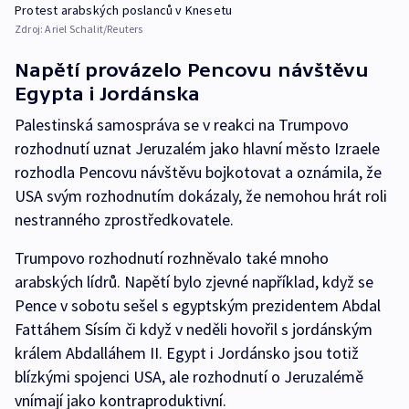
Protest arabských poslanců v Knesetu
Zdroj:
Ariel Schalit/Reuters
Napětí provázelo Pencovu návštěvu
Egypta i Jordánska
Palestinská samospráva se v reakci na Trumpovo
rozhodnutí uznat Jeruzalém jako hlavní město Izraele
rozhodla Pencovu návštěvu bojkotovat a oznámila, že
USA svým rozhodnutím dokázaly, že nemohou hrát roli
nestranného zprostředkovatele.
Trumpovo rozhodnutí rozhněvalo také mnoho
arabských lídrů. Napětí bylo zjevné například, když se
Pence v sobotu sešel s egyptským prezidentem Abdal
Fattáhem Sísím či když v neděli hovořil s jordánským
králem Abdalláhem II. Egypt i Jordánsko jsou totiž
blízkými spojenci USA, ale rozhodnutí o Jeruzalémě
vnímají jako kontraproduktivní.