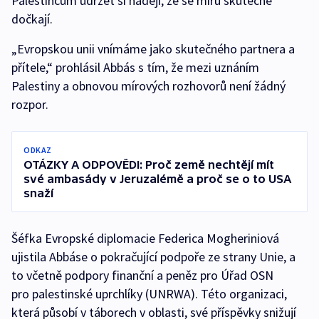
Palestincům udržet si naději, že se míru skutečně
dočkají.
„Evropskou unii vnímáme jako skutečného partnera a
přítele,“ prohlásil Abbás s tím, že mezi uznáním
Palestiny a obnovou mírových rozhovorů není žádný
rozpor.
ODKAZ
OTÁZKY A ODPOVĚDI: Proč země nechtějí mít
své ambasády v Jeruzalémě a proč se o to USA
snaží
Šéfka Evropské diplomacie Federica Mogheriniová
ujistila Abbáse o pokračující podpoře ze strany Unie, a
to včetně podpory finanční a peněz pro Úřad OSN
pro palestinské uprchlíky (UNRWA). Této organizaci,
která působí v táborech v oblasti, své příspěvky snižují