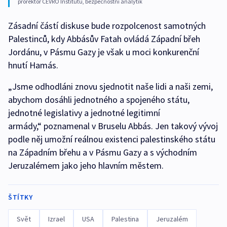
prorektor CEVRO Institutu, bezpečnostní analytik
Zásadní částí diskuse bude rozpolcenost samotných
Palestinců, kdy Abbásův Fatah ovládá Západní břeh
Jordánu, v Pásmu Gazy je však u moci konkurenční
hnutí Hamás.
„Jsme odhodláni znovu sjednotit naše lidi a naši zemi,
abychom dosáhli jednotného a spojeného státu,
jednotné legislativy a jednotné legitimní
armády,“ poznamenal v Bruselu Abbás. Jen takový vývoj
podle něj umožní reálnou existenci palestinského státu
na Západním břehu a v Pásmu Gazy a s východním
Jeruzalémem jako jeho hlavním městem.
ŠTÍTKY
Svět
Izrael
USA
Palestina
Jeruzalém