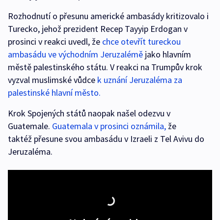
Rozhodnutí o přesunu americké ambasády kritizovalo i
Turecko, jehož prezident Recep Tayyip Erdogan v
prosinci v reakci uvedl, že
chce otevřít tureckou
ambasádu ve východním Jeruzalémě
jako hlavním
městě palestinského státu. V reakci na Trumpův krok
vyzval muslimské vůdce
k uznání Jeruzaléma za
palestinské hlavní město.
Krok Spojených států naopak našel odezvu v
Guatemale.
Guatemala v prosinci oznámila,
že
taktéž přesune svou ambasádu v Izraeli z Tel Avivu do
Jeruzaléma.