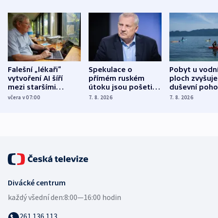
Falešní „lékaři“
Spekulace o
Pobyt u vodn
vytvoření AI šíří
přímém ruském
ploch zvyšuje
mezi staršími
útoku jsou pošetilé,
duševní poho
Poláky nebezpečné
míní estonský
ukázala
včera v 07:00
7. 8. 2026
7. 8. 2026
zdravotní rady
bezpečnostní
mezinárodní 
expert
Divácké centrum
každý všední den:
8:00—16:00 hodin
261 136 113