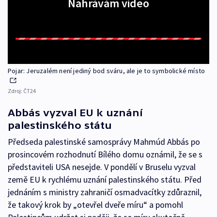
Nahrávám video
Pojar: Jeruzalém není jediný bod sváru, ale je to symbolické místo
Zdroj:
ČT24
Abbás vyzval EU k uznání
palestinského státu
Předseda palestinské samosprávy Mahmúd Abbás po
prosincovém rozhodnutí Bílého domu oznámil, že se s
představiteli USA nesejde. V pondělí v Bruselu vyzval
země EU k rychlému uznání palestinského státu. Před
jednáním s ministry zahraničí osmadvacítky zdůraznil,
že takový krok by „otevřel dveře míru“ a pomohl