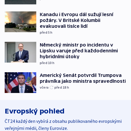
Kanadu i Evropu dál sužují lesní
požáry. V Britské Kolumbii
evakuovali tisíce lidí
před 5
h
Německý ministr po incidentu v
Lipsku varuje před každodenními
hybridními útoky
před 10
h
Americký Senát potvrdil Trumpova
právníka jako ministra spravedlnosti
včera
před 18
h
Evropský pohled
ČT24 každý den vybírá z obsahu publikovaného evropskými
veřejnými médii, členy Eurovize.