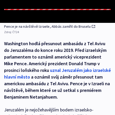
Pence je na návštěvě Izraele, Abbás zamířil do Bruselu
Zdroj:
ČT24
Washington hodlá přesunout ambasádu z Tel Avivu
do Jeruzaléma do konce roku 2019. Před izraelským
parlamentem to oznámil americký viceprezident
Mike Pence. Americký prezident Donald Trump v
prosinci loňského roku
uznal Jeruzalém jako izraelské
hlavní město
a oznámil svůj záměr přesunout tam
americkou ambasádu z Tel Avivu. Pence je v Izraeli na
návštěvě, během které se už setkal s premiérem
Benjaminem Netanjahuem.
Jeruzalém je nejožehavějším bodem izraelsko-