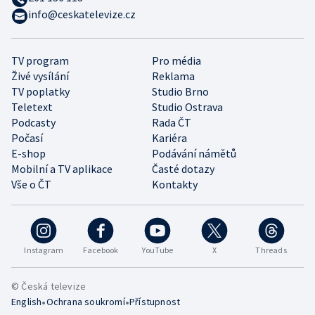
info@ceskatelevize.cz
TV program
Pro média
Živé vysílání
Reklama
TV poplatky
Studio Brno
Teletext
Studio Ostrava
Podcasty
Rada ČT
Počasí
Kariéra
E-shop
Podávání námětů
Mobilní a TV aplikace
Časté dotazy
Vše o ČT
Kontakty
Instagram
Facebook
YouTube
X
Threads
© Česká televize
•
•
English
Ochrana soukromí
Přístupnost