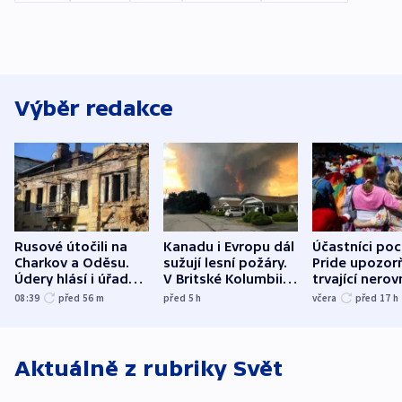
Výběr redakce
Rusové útočili na
Kanadu i Evropu dál
Účastníci po
Charkov a Oděsu.
sužují lesní požáry.
Pride upozorň
Údery hlásí i úřady v
V Britské Kolumbii
trvající nerov
Bělgorodu
evakuovali tisíce lidí
společensko
08:39
před 56
m
před 5
h
včera
před 17
h
atmosféru
Aktuálně z rubriky
Svět