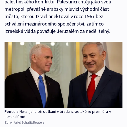
palestinského konfliktu. Palestinci chtějí jako svou
metropoli převážně arabsky mluvící východní část
města, kterou Izrael anektoval v roce 1967 bez
schválení mezinárodního společenství, zatímco
izraelská vláda považuje Jeruzalém za nedělitelný.
Pence a Netanjahu při setkání v úřadu izraelského premiéra v
Jeruzalémě
Zdroj:
Ariel Schalit/Reuters