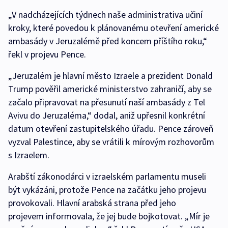
„V nadcházejících týdnech naše administrativa učiní
kroky, které povedou k plánovanému otevření americké
ambasády v Jeruzalémě před koncem příštího roku,“
řekl v projevu Pence.
„Jeruzalém je hlavní město Izraele a prezident Donald
Trump pověřil americké ministerstvo zahraničí, aby se
začalo připravovat na přesunutí naší ambasády z Tel
Avivu do Jeruzaléma,“ dodal, aniž upřesnil konkrétní
datum otevření zastupitelského úřadu. Pence zároveň
vyzval Palestince, aby se vrátili k mírovým rozhovorům
s Izraelem.
Arabští zákonodárci v izraelském parlamentu museli
být vykázáni, protože Pence na začátku jeho projevu
provokovali. Hlavní arabská strana před jeho
projevem informovala, že jej bude bojkotovat. „Mír je