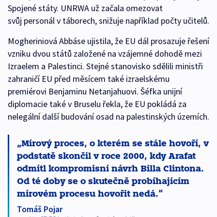
Spojené státy. UNRWA už začala omezovat
svůj personál v táborech, snižuje například počty učitelů.
Mogheriniová Abbáse ujistila, že EU dál prosazuje řešení
vzniku dvou států založené na vzájemné dohodě mezi
Izraelem a Palestinci. Stejné stanovisko sdělili ministři
zahraničí EU před měsícem také izraelskému
premiérovi Benjaminu Netanjahuovi. Šéfka unijní
diplomacie také v Bruselu řekla, že EU pokládá za
nelegální další budování osad na palestinských územích.
Mírový proces, o kterém se stále hovoří, v
podstatě skončil v roce 2000, kdy Arafat
odmítl kompromisní návrh Billa Clintona.
Od té doby se o skutečně probíhajícím
mírovém procesu hovořit nedá.
Tomáš Pojar