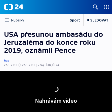
Sport
SLEDOVAT
Rubriky
USA přesunou ambasádu do
Jeruzaléma do konce roku
2019, oznámil Pence
hop
22. 1. 2018
22. 1. 2018
|
Zdroj:
ČTK
,
ČT24
Nahrávám video