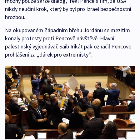
možný pouze skrze dialog,“ řekl Pence s tím, že USA
nikdy neučiní krok, který by byl pro Izrael bezpečnostní
hrozbou.
Na okupovaném Západním břehu Jordánu se mezitím
konaly protesty proti Pencově návštěvě. Hlavní
palestinský vyjednávač Saíb Irikát pak označil Pencovo
prohlášení za „dárek pro extremisty“.