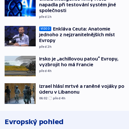
napadla při testování systém jiné
společnosti
před 1
h
Enkláva Ceuta: Anatomie
VIDEO
jednoho z nejzranitelnějších míst
Evropy
před 2
h
Irsko je „achillovou patou“ Evropy,
vyzbrojit ho má Francie
před 4
h
Izrael hlásí mrtvé a raněné vojáky po
úderu v Libanonu
06:02
před 4
h
Evropský pohled