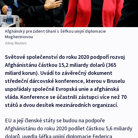
Afghánský prezident Ghaní s šéfkou unijní diplomacie
Mogheriniovou
Zdroj:
Reuters
Světové společenství do roku 2020 podpoří rozvoj
Afghánistánu částkou 15,2 miliardy dolarů (365
miliard korun). Uvádí to závěrečný dokument
středeční dárcovské konference, kterou v Bruselu
uspořádaly společně Evropská unie a afghánská
vláda. Konference se účastnili zástupci více než 70
států a dvou desítek mezinárodních organizací.
EU a její členské státy se budou na podpoře
Afghánistánu do roku 2020 podílet částkou 5,6 miliardy
dolarů, uvedla šéfka unijní diplomacie Federica