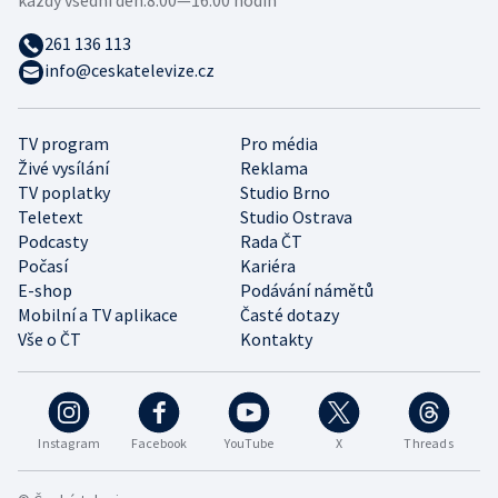
261 136 113
info@ceskatelevize.cz
TV program
Pro média
Živé vysílání
Reklama
TV poplatky
Studio Brno
Teletext
Studio Ostrava
Podcasty
Rada ČT
Počasí
Kariéra
E-shop
Podávání námětů
Mobilní a TV aplikace
Časté dotazy
Vše o ČT
Kontakty
Instagram
Facebook
YouTube
X
Threads