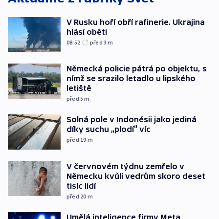
V Rusku hoří obří rafinerie. Ukrajina
hlásí oběti
08:52
před 3
m
Německá policie pátrá po objektu, s
nímž se srazilo letadlo u lipského
letiště
před 5
m
Solná pole v Indonésii jako jediná
díky suchu „plodí“ víc
před 19
m
V červnovém týdnu zemřelo v
Německu kvůli vedrům skoro deset
tisíc lidí
před 20
m
Umělá inteligence firmy Meta