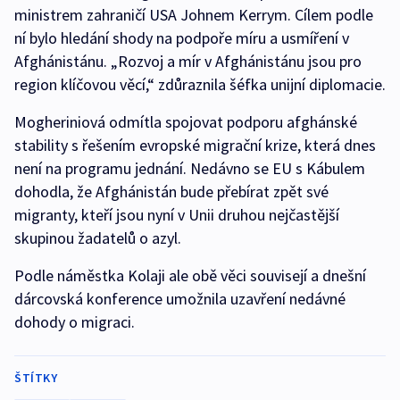
ministrem zahraničí USA Johnem Kerrym. Cílem podle
ní bylo hledání shody na podpoře míru a usmíření v
Afghánistánu. „Rozvoj a mír v Afghánistánu jsou pro
region klíčovou věcí,“ zdůraznila šéfka unijní diplomacie.
Mogheriniová odmítla spojovat podporu afghánské
stability s řešením evropské migrační krize, která dnes
není na programu jednání. Nedávno se EU s Kábulem
dohodla, že Afghánistán bude přebírat zpět své
migranty, kteří jsou nyní v Unii druhou nejčastější
skupinou žadatelů o azyl.
Podle náměstka Kolaji ale obě věci souvisejí a dnešní
dárcovská konference umožnila uzavření nedávné
dohody o migraci.
ŠTÍTKY