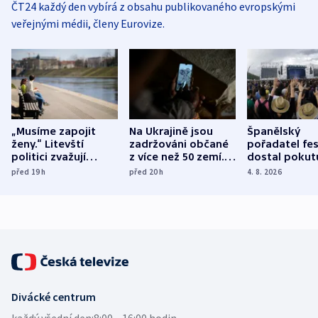
ČT24 každý den vybírá z obsahu publikovaného evropskými
veřejnými médii, členy Eurovize.
„Musíme zapojit
Na Ukrajině jsou
Španělský
ženy.“ Litevští
zadržováni občané
pořadatel fes
politici zvažují
z více než 50 zemí.
dostal pokut
dohodu o
Bojovali na straně
nekalé prakti
před 19
h
před 20
h
4. 8. 2026
demografii
Ruska
Divácké centrum
každý všední den:
8:00—16:00 hodin