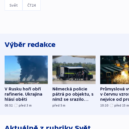
Svět
ČT24
Výběr redakce
V Rusku hoří obří
Německá policie
Průmyslová v
rafinerie. Ukrajina
pátrá po objektu, s
v červnu vzro
hlásí oběti
nímž se srazilo
nejvíce od pr
letadlo u lipského
08:52
před 3
m
před 5
m
10:10
před 15
letiště
Aktuálně z rubriky
Svět