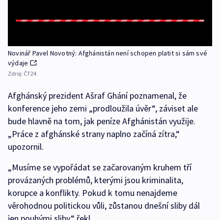
Novinář Pavel Novotný: Afghánistán není schopen platit si sám své
výdaje
Zdroj:
ČT24
Afghánský prezident Ašraf Ghání poznamenal, že
konference jeho zemi „prodloužila úvěr“, záviset ale
bude hlavně na tom, jak peníze Afghánistán využije.
„Práce z afghánské strany naplno začíná zítra,“
upozornil.
„Musíme se vypořádat se začarovaným kruhem tří
provázaných problémů, kterými jsou kriminalita,
korupce a konflikty. Pokud k tomu nenajdeme
věrohodnou politickou vůli, zůstanou dnešní sliby dál
jen pouhými sliby,“ řekl.