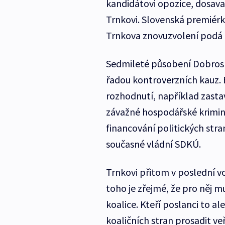
kandidátovi opozice, dosav
Trnkovi. Slovenská premiérka
Trnkova znovuzvolení podá 
Sedmileté působení Dobrosla
řadou kontroverzních kauz.
rozhodnutí, například zastav
závažné hospodářské krimina
financování politických stra
současné vládní SDKÚ.
Trnkovi přitom v poslední vo
toho je zřejmé, že pro něj m
koalice. Kteří poslanci to ale
koaličních stran prosadit ve