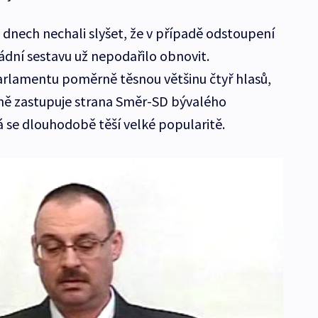
ch dnech nechali slyšet, že v případě odstoupení
ádní sestavu už nepodařilo obnovit.
arlamentu poměrně těsnou většinu čtyř hlasů,
ně zastupuje strana Směr-SD bývalého
á se dlouhodobě těší velké popularitě.