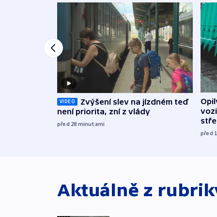
Opi
Zvýšení slev na jízdném teď
VIDEO
vozi
není priorita, zní z vlády
stř
před 28
minutami
před 
Aktuálně z rubri