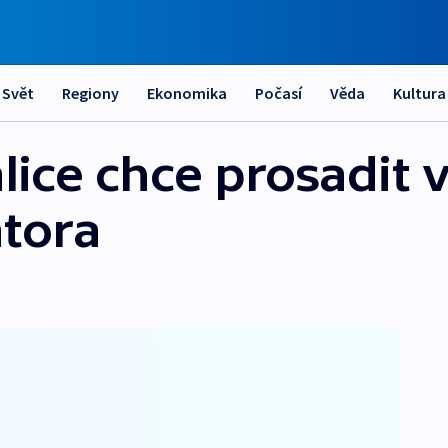
Svět
Regiony
Ekonomika
Počasí
Věda
Kultura
lice chce prosadit 
tora