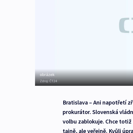
obrázek
Zdroj:
ČT24
Bratislava – Ani napotřetí 
prokurátor. Slovenská vládní
volbu zablokuje. Chce totiž 
tajně, ale veřejně. Kvůli ú