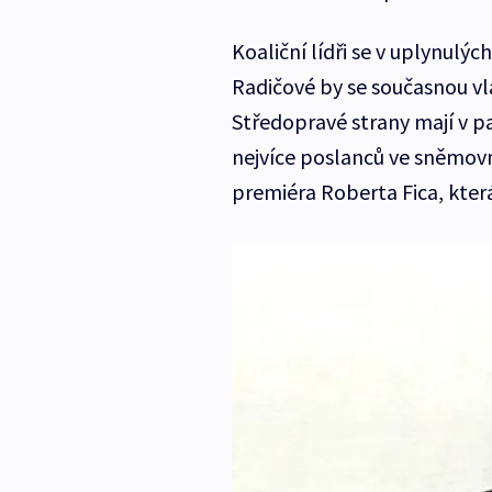
Koaliční lídři se v uplynulý
Radičové by se současnou vl
Středopravé strany mají v p
nejvíce poslanců ve sněmov
premiéra Roberta Fica, kter