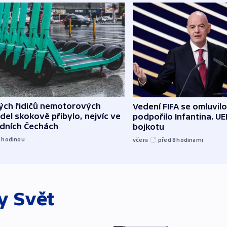
lých řidičů nemotorových
Vedení FIFA se omluvil
del skokově přibylo, nejvíc ve
podpořilo Infantina. UE
edních Čechách
bojkotu
1
hodinou
včera
před 8
hodinami
ky
Svět