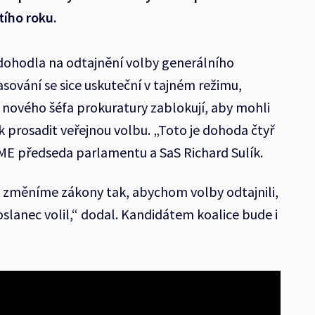
tího roku.
 dohodla na odtajnění volby generálního
lasování se sice uskuteční v tajném režimu,
í nového šéfa prokuratury zablokují, aby mohli
ak prosadit veřejnou volbu. „Toto je dohoda čtyř
 SME předseda parlamentu a SaS Richard Sulík.
, změníme zákony tak, abychom volby odtajnili,
oslanec volil,“ dodal. Kandidátem koalice bude i