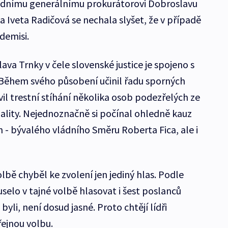
adnímu generálnímu prokurátorovi Dobroslavu
 Iveta Radičová se nechala slyšet, že v případě
demisi.
va Trnky v čele slovenské justice je spojeno s
 Během svého působení učinil řadu sporných
il trestní stíhání několika osob podezřelých ze
lity. Nejednoznačně si počínal ohledně kauz
n - bývalého vládního Směru Roberta Fica, ale i
lbě chyběl ke zvolení jen jediný hlas. Podle
uselo v tajné volbě hlasovat i šest poslanců
 byli, není dosud jasné. Proto chtějí lídři
řejnou volbu.