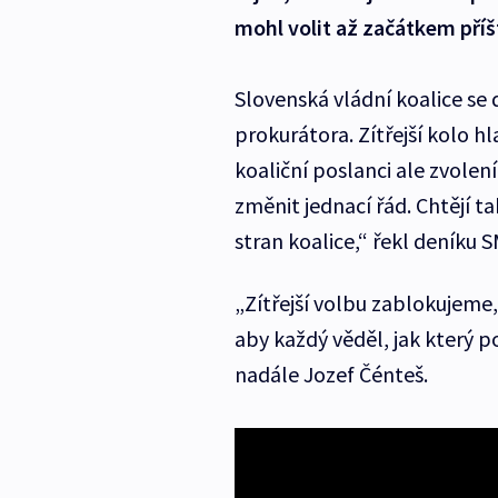
mohl volit až začátkem příš
Slovenská vládní koalice se
prokurátora. Zítřejší kolo h
koaliční poslanci ale zvolen
změnit jednací řád. Chtějí t
stran koalice,“ řekl deníku
„Zítřejší volbu zablokujeme
aby každý věděl, jak který p
nadále Jozef Čénteš.