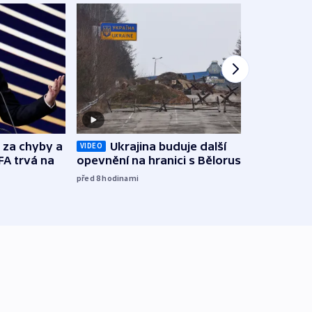
o za chyby a
Ukrajina buduje další
Zbyte
VIDEO
FA trvá na
opevnění na hranici s Běloruskem
obtěž
zách
před 8
hodinami
před 9