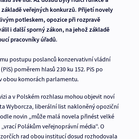
základě veřejných konkurzů. Přijetí novely
uřlivým potleskem, opozice při rozpravě
válil i další sporný zákon, na jehož základě
oucí pracovníky úřadů.
mu postupu poslanců konzervativní vládní
 (PiS) poměrem hlasů 230 ku 152. PiS po
 v obou komorách parlamentu.
vizi a v Polském rozhlasu mohou objevit noví
a Wyborcza, liberální list nakloněný opoziční
odle novin „může malá novela přinést velké
e „vrací Polákům veřejnoprávní média“. O
ozorčích rad obou institucí dosud rozhodovala