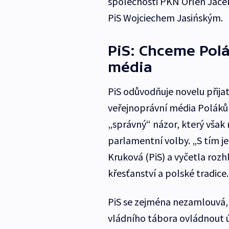
společnosti PKN Orlen Jace
PiS Wojciechem Jasińským.
PiS: Chceme Polá
média
PiS odůvodňuje novelu přija
veřejnoprávní média Polákům
„správný“ názor, který však 
parlamentní volby. „S tím je
Kruková (PiS) a vyčetla rozhla
křesťanství a polské tradice.
PiS se zejména nezamlouvá, 
vládního tábora ovládnout ús