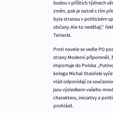
budou v příštích týdnech věn
změn, pak je nutné s tím př
byla stranou v politickém s
občany. Ale to nedělají,“ ř
Terlecki.
Proti novele se vedle PO post
strany Moderní připomněl, ž
importuje do Polska „Putino
kolega Michal Stasiński vyče
vlád odpovídají za současno
jsou výsledkem vašeho mnoh
charakteru, iniciativy a polit
prohlásil.