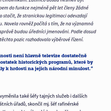
pem do funkce nejméně pět let členy žádné
o stačit, že stranickou legitimaci odevzdají
. Novela rovněž počítá s tím, že na významná
í správě budou úředníci jmenováni. Podle dosud
ěchto pozic rozhodovalo výběrové řízení.
nosti není hlavně televize dostatečně
dostatek historických programů, které by
y k hrdosti na jejich národní minulost.
yměnila také šéfy tajných služeb i dalších
ních úřadů, skončil mj. šéf rafinérské