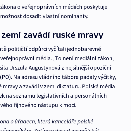
 zákona o veřejnoprávních médiích poskytuje
 možnost dosadit vlastní nominanty.
 zemi zavádí ruské mravy
ě političtí odpůrci vyčítali jednobarevné
 veřejnoprávní média. „To není mediální zákon,
sila Urszula Augustynová z nejsilnější opoziční
PO). Na adresu vládního tábora padaly výčitky,
é mravy a zavádí v zemi diktaturu. Polská média
žek na seznamu legislativních a personálních
svého říjnového nástupu k moci.
kona o úřadech, která kanceláře polské
m činovníkům. Zatímco dosud nesměli být