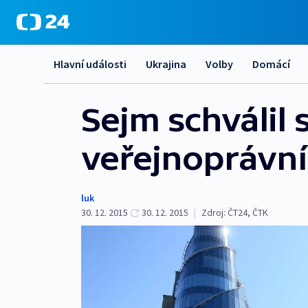
Hlavní události
Ukrajina
Volby
Domácí
Sejm schválil
veřejnoprávní
luk
30. 12. 2015
30. 12. 2015
|
Zdroj:
ČT24
,
ČTK