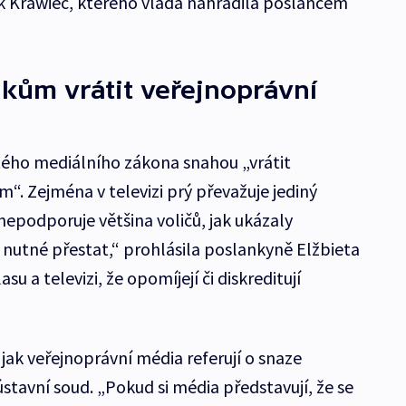
k Krawiec, kterého vláda nahradila poslancem
kům vrátit veřejnoprávní
tého mediálního zákona snahou „vrátit
“. Zejména v televizi prý převažuje jediný
nepodporuje většina voličů, jak ukázaly
 nutné přestat,“ prohlásila poslankyně Elžbieta
su a televizi, že opomíjejí či diskreditují
jak veřejnoprávní média referují o snaze
tavní soud. „Pokud si média představují, že se