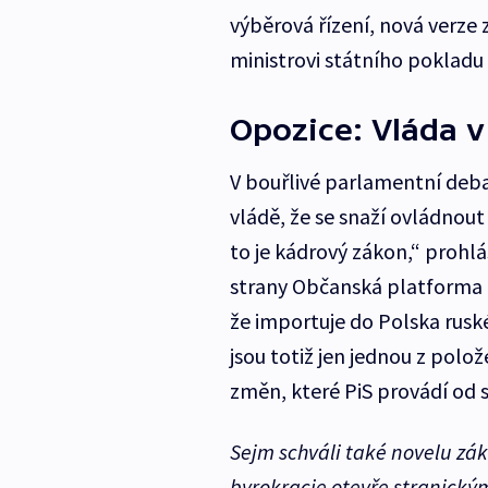
výběrová řízení, nová verze
ministrovi státního pokladu
Opozice: Vláda v
V bouřlivé parlamentní debat
vládě, že se snaží ovládnout
to je kádrový zákon,“ prohlá
strany Občanská platforma (
že importuje do Polska rusk
jsou totiž jen jednou z polo
změn, které PiS provádí od 
Sejm schváli také novelu zá
byrokracie otevře stranický