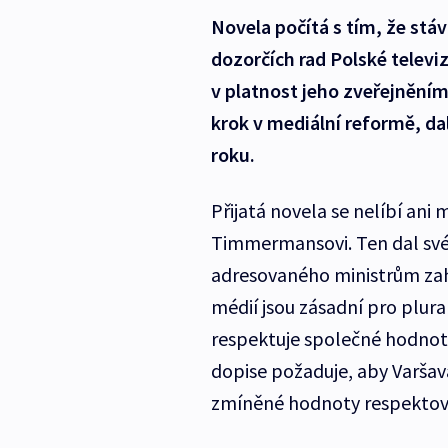
Novela počítá s tím, že stá
dozorčích rad Polské telev
v platnost jeho zveřejněním
krok v mediální reformě, da
roku.
Přijatá novela se nelíbí ani
Timmermansovi. Ten dal své
adresovaného ministrům zahr
médií jsou zásadní pro plura
respektuje společné hodnoty
dopise požaduje, aby Varša
zmíněné hodnoty respektov