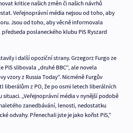
ovat kritice našich změn či našich návrhů
estat. Veřejnoprávní média nejsou od toho, aby
poru. Jsou od toho, aby věcně informovala
ekl předseda poslaneckého klubu PiS Ryszard
avily i další opoziční strany. Grzegorz Furgo ze
e PiS slibovala „druhé BBC“, ale novela
vy vzory z Russia Today“. Nicméně Furgův
tl liberálům z PO, že po osmi letech liberálních
u situaci. „Veřejnoprávní média v nynější podobě
aletého zanedbávání, lenosti, nedostatku
ické odvahy. Přenechali jste je jako kořist PiS,“