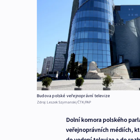
Budova polské veřejnoprávní televize
Zdroj:
Leszek Szymanski/ČTK/PAP
Dolní komora polského parl
veřejnoprávních médiích, k
do vedení televize a do rozhl