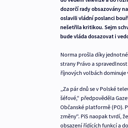
dozorčí rady obsazovány na 
oslavili vládní poslanci bo
nešetřila kritikou. Sejm sch
bude vláda dosazovat i ved
Norma prošla díky jednotné
strany Právo a spravedlnost
říjnových volbách dominuje
„Za pár dnů se v Polské tele
šéfové,“ předpověděla Gazet
Občanské platformě (PO). P
změny“. PiS naopak tvrdí, ž
obsazení řídících funkcí a d