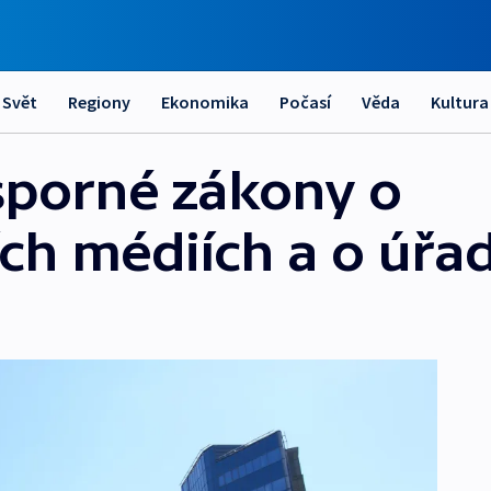
Svět
Regiony
Ekonomika
Počasí
Věda
Kultura
 sporné zákony o
ch médiích a o úřa