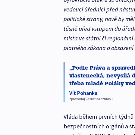
vedoucí úředníci před nástu
politické strany, nově by měl
těsně před vstupem do úřadu
místa ve státní či regionáln
platného zákona o obsazení t
Podle Práva a spravedl
vlastenecká, nevysílá 
třeba mladé Poláky vedl
Vít Pohanka
zpravodaj Českého rozhlasu
Vláda během prvních týdnů v
bezpečnostních orgánů a stát