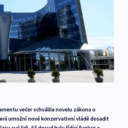
amentu večer schválila novelu zákona o
terá umožní nové konzervativní vládě dosadit
asu své lidi. Až dosud byly řídící funkce a