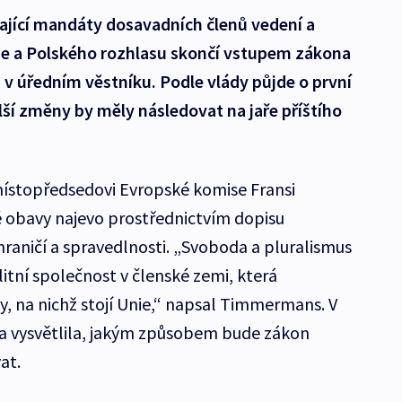
vající mandáty dosavadních členů vedení a
ize a Polského rozhlasu skončí vstupem zákona
 v úředním věstníku. Podle vlády půjde o první
lší změny by měly následovat na jaře příštího
 místopředsedovi Evropské komise Fransi
 obavy najevo prostřednictvím dopisu
aničí a spravedlnosti. „Svoboda a pluralismus
litní společnost v členské zemi, která
, na nichž stojí Unie,“ napsal Timmermans. V
va vysvětlila, jakým způsobem bude zákon
at.