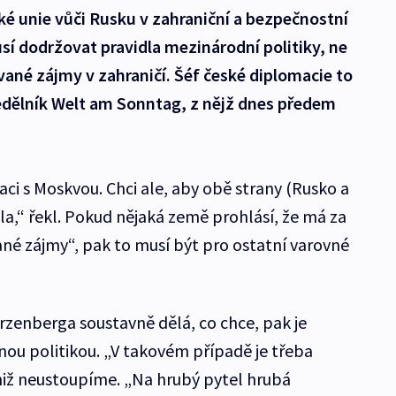
ské unie vůči Rusku v zahraniční a bezpečnostní
usí dodržovat pravidla mezinárodní politiky, ne
vané zájmy v zahraničí. Šéf české diplomacie to
nedělník Welt am Sonntag, z nějž dnes předem
ci s Moskvou. Chci ale, aby obě strany (Rusko a
la,“ řekl. Pokud nějaká země prohlásí, že má za
ané zájmy“, pak to musí být pro ostatní varovné
zenberga soustavně dělá, co chce, pak je
ou politikou. „V takovém případě je třeba
 niž neustoupíme. „Na hrubý pytel hrubá