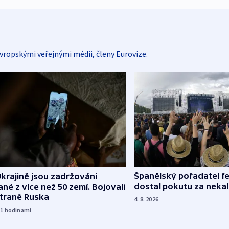
vropskými veřejnými médii, členy Eurovize.
Španělský pořadatel fe
krajině jsou zadržováni
dostal pokutu za nekal
né z více než 50 zemí. Bojovali
straně Ruska
4. 8. 2026
11
hodinami