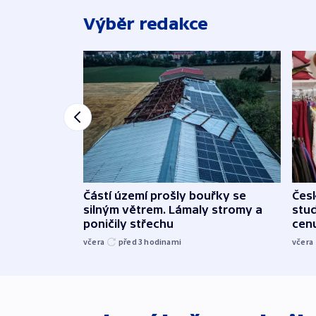
Výběr redakce
Částí území prošly bouřky se
Čes
silným větrem. Lámaly stromy a
stu
poničily střechu
cenu
včera
před 3
hodinami
včera