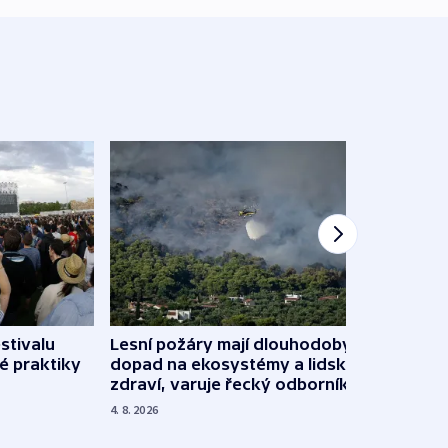
stivalu
Lesní požáry mají dlouhodobý
Ukraj
é praktiky
dopad na ekosystémy a lidské
Franc
zdraví, varuje řecký odborník
požá
4. 8. 2026
3. 8. 20