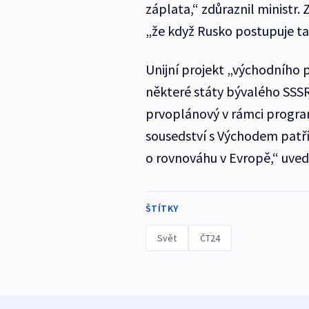
záplata,“ zdůraznil ministr
„že když Rusko postupuje ta
Unijní projekt „východního p
některé státy bývalého SSSR
prvoplánový v rámci progra
sousedství s Východem patří
o rovnováhu v Evropě,“ uve
ŠTÍTKY
Svět
ČT24