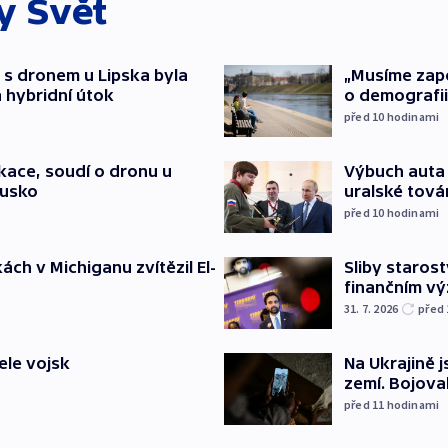
ky
Svět
 s dronem u Lipska byla
„Musíme zapoj
 hybridní útok
o demografii
před 10
hodinami
ace, soudí o dronu u
Výbuch auta 
Rusko
uralské tová
před 10
hodinami
ch v Michiganu zvítězil El-
Sliby staros
finančním v
31. 7. 2026
před
ele vojsk
Na Ukrajině 
zemí. Bojova
před 11
hodinami