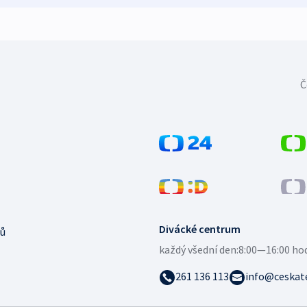
Č
Divácké centrum
ů
každý všední den:
8:00—16:00 ho
261 136 113
info@ceskate