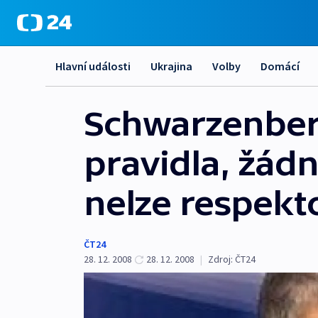
Hlavní události
Ukrajina
Volby
Domácí
Schwarzenber
pravidla, žád
nelze respekt
ČT24
28. 12. 2008
28. 12. 2008
|
Zdroj:
ČT24