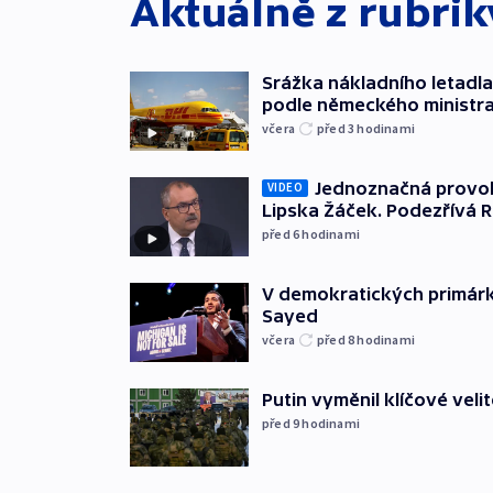
Aktuálně z rubri
Srážka nákladního letadla
podle německého ministra
včera
před 3
hodinami
Jednoznačná provok
VIDEO
Lipska Žáček. Podezřívá 
před 6
hodinami
V demokratických primárká
Sayed
včera
před 8
hodinami
Putin vyměnil klíčové velit
před 9
hodinami