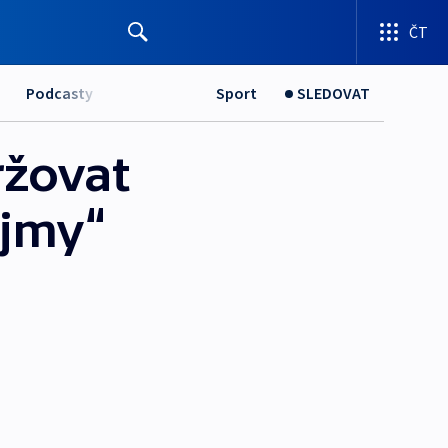
ČT
Podcasty
Sport
SLEDOVAT
ržovat
ájmy“