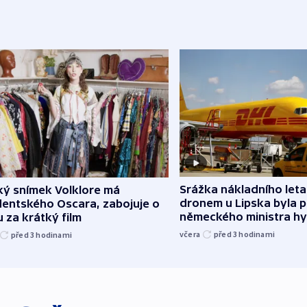
Srážka nákladního leta
ký snímek Volklore má
dronem u Lipska byla 
dentského Oscara, zabojuje o
německého ministra hy
 za krátký film
včera
před 3
hodinami
před 3
hodinami