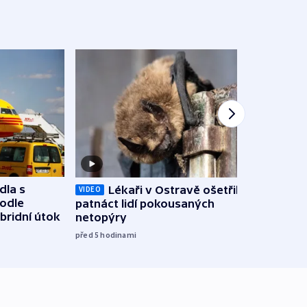
dla s
Lékaři v Ostravě ošetřili už
Koali
VIDEO
podle
patnáct lidí pokousaných
novel
bridní útok
netopýry
zájm
před 5
hodinami
před 6