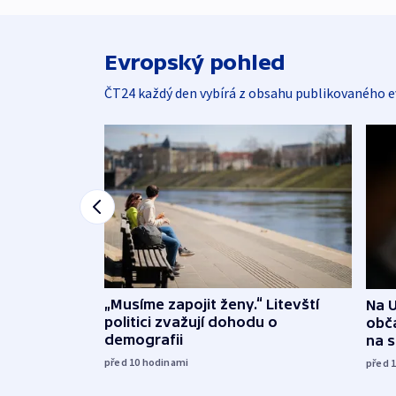
Evropský pohled
ČT24 každý den vybírá z obsahu publikovaného e
„Musíme zapojit ženy.“ Litevští
Na U
politici zvažují dohodu o
obča
demografii
na 
před 10
hodinami
před 