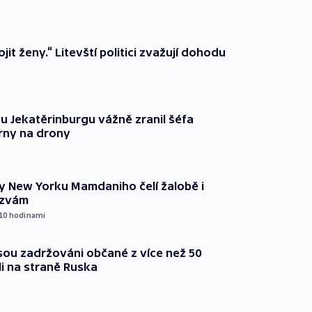
it ženy.“ Litevští politici zvažují dohodu
u Jekatěrinburgu vážně zranil šéfa
rny na drony
ty New Yorku Mamdaniho čelí žalobě i
ýzvám
 10
hodinami
jsou zadržováni občané z více než 50
li na straně Ruska