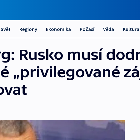
Svět
Regiony
Ekonomika
Počasí
Věda
Kultura
g: Rusko musí dod
né „privilegované z
ovat