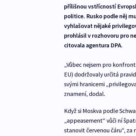
přílišnou vstřícností Evrop
politice. Rusko podle něj m
vyhlašovat nějaké privilego
prohlásil v rozhovoru pro 
citovala agentura DPA.
„Vůbec nejsem pro konfronta
EU) dodržovaly určitá pravid
svými hranicemi „privilegov
znamení, dodal.
Když si Moskva podle Schwar
„appeasement“ vůči ní špatn
stanovit červenou čáru“, za