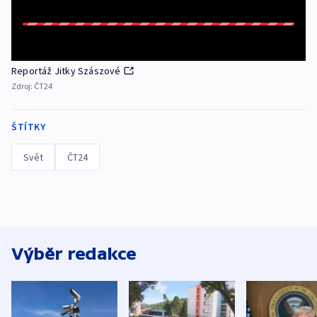
Reportáž Jitky Szászové
Zdroj:
ČT24
ŠTÍTKY
Svět
ČT24
Výběr redakce