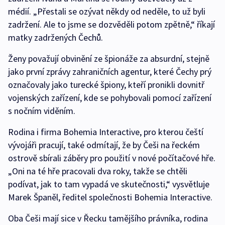
médií. „Přestali se ozývat někdy od neděle, to už byli
zadržení. Ale to jsme se dozvěděli potom zpětně,“ říkají
matky zadržených Čechů.
Ženy považují obvinění ze špionáže za absurdní, stejně
jako první zprávy zahraničních agentur, které Čechy prý
označovaly jako turecké špiony, kteří pronikli dovnitř
vojenských zařízení, kde se pohybovali pomocí zařízení
s nočním viděním.
Rodina i firma Bohemia Interactive, pro kterou čeští
vývojáři pracují, také odmítají, že by Češi na řeckém
ostrově sbírali záběry pro použití v nové počítačové hře.
„Oni na té hře pracovali dva roky, takže se chtěli
podívat, jak to tam vypadá ve skutečnosti,“ vysvětluje
Marek Španěl, ředitel společnosti Bohemia Interactive.
Oba Češi mají sice v Řecku tamějšího právníka, rodina