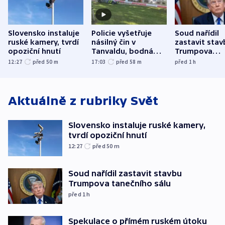
Slovensko instaluje
Policie vyšetřuje
Soud nařídil
ruské kamery, tvrdí
násilný čin v
zastavit stav
opoziční hnutí
Tanvaldu, bodná
Trumpova
zranění při něm
tanečního sá
12:27
před 50
m
17:03
před 58
m
před 1
h
utrpěli tři lidé
Aktuálně z rubriky
Svět
Slovensko instaluje ruské kamery,
tvrdí opoziční hnutí
12:27
před 50
m
Soud nařídil zastavit stavbu
Trumpova tanečního sálu
před 1
h
Spekulace o přímém ruském útoku