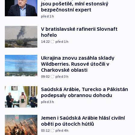
jsou pošetilé, míní estonský
bezpečnostní expert
před 1
h
V bratislavské rafinerii Slovnaft
hořelo
14:22
před 1
h
Ukrajina znovu zasáhla sklady
Wildberries. Rusové útočili v
Charkovské oblasti
09:02
před 3
h
Saúdská Arábie, Turecko a Pákistán
podepsaly obrannou dohodu
před 3
h
Jemen i Saúdská Arábie hlásí civilní
oběti po útocích hútíů
03:12
před 4
h