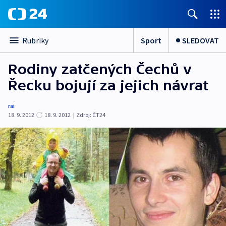
Sport
SLEDOVAT
Rubriky
Rodiny zatčených Čechů v
Řecku bojují za jejich návrat
rai
18. 9. 2012
18. 9. 2012
|
Zdroj:
ČT24