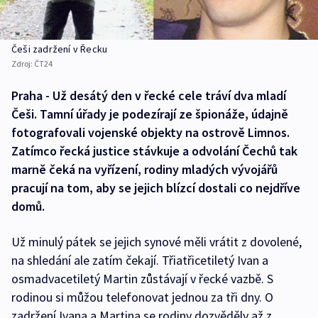
Češi zadržení v Řecku
Zdroj:
ČT24
Praha - Už desátý den v řecké cele tráví dva mladí
Češi. Tamní úřady je podezírají ze špionáže, údajně
fotografovali vojenské objekty na ostrově Limnos.
Zatímco řecká justice stávkuje a odvolání Čechů tak
marně čeká na vyřízení, rodiny mladých vývojářů
pracují na tom, aby se jejich blízcí dostali co nejdříve
domů.
Už minulý pátek se jejich synové měli vrátit z dovolené,
na shledání ale zatím čekají. Třiatřicetiletý Ivan a
osmadvacetiletý Martin zůstávají v řecké vazbě. S
rodinou si můžou telefonovat jednou za tři dny. O
zadržení Ivana a Martina se rodiny dozvěděly až z