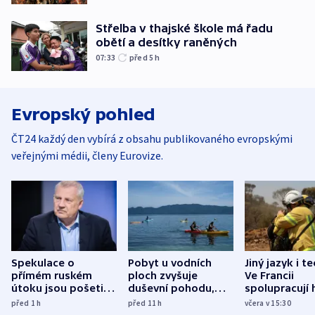
Střelba v thajské škole má řadu
obětí a desítky raněných
07:33
před 5
h
Evropský pohled
ČT24 každý den vybírá z obsahu publikovaného evropskými
veřejnými médii, členy Eurovize.
Spekulace o
Pobyt u vodních
Jiný jazyk i t
přímém ruském
ploch zvyšuje
Ve Francii
útoku jsou pošetilé,
duševní pohodu,
spolupracují h
míní estonský
ukázala
různých zemí
před 1
h
před 11
h
včera v 15:30
bezpečnostní
mezinárodní studie