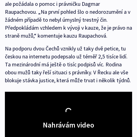
ale požádala o pomoc i právničku Dagmar
Raupachovou. „Na první pohled šlo o nedorozumění a v
žádném případě to nebyl úmyslný trestný čin.
Předpokládám vzhledem k vývoji v kauze, že je právo na
straně mužů,“ komentuje kauzu Raupachová.
Na podporu dvou Čechů vznikly už taky dvě petice, tu
českou na internetu podepsalo už téměř 2,5 tisíce lidí.
Ta mezinárodní má ještě o tisíc podpisů víc. Rodina
obou mužů taky řeší situaci s právníky. V Řecku ale vše
blokuje stávka justice, která může trvat i několik týdnů.
Nahrávám video