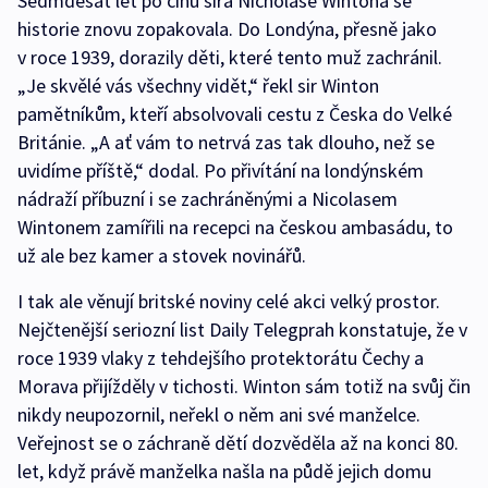
Sedmdesát let po činu sira Nicholase Wintona se
historie znovu zopakovala. Do Londýna, přesně jako
v roce 1939, dorazily děti, které tento muž zachránil.
„Je skvělé vás všechny vidět,“ řekl sir Winton
pamětníkům, kteří absolvovali cestu z Česka do Velké
Británie. „A ať vám to netrvá zas tak dlouho, než se
uvidíme příště,“ dodal. Po přivítání na londýnském
nádraží příbuzní i se zachráněnými a Nicolasem
Wintonem zamířili na recepci na českou ambasádu, to
už ale bez kamer a stovek novinářů.
I tak ale věnují britské noviny celé akci velký prostor.
Nejčtenější seriozní list Daily Telegprah konstatuje, že v
roce 1939 vlaky z tehdejšího protektorátu Čechy a
Morava přijížděly v tichosti. Winton sám totiž na svůj čin
nikdy neupozornil, neřekl o něm ani své manželce.
Veřejnost se o záchraně dětí dozvěděla až na konci 80.
let, když právě manželka našla na půdě jejich domu