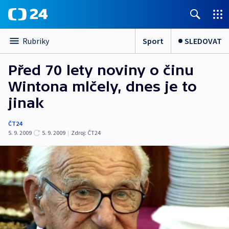
Sport
SLEDOVAT
Rubriky
Před 70 lety noviny o činu
Wintona mlčely, dnes je to
jinak
ČT24
5. 9. 2009
5. 9. 2009
|
Zdroj:
ČT24