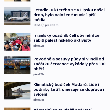
Letadlo, u kterého se v Lipsku našel
dron, bylo naložené municí, píší
média
10:56
před 38
m
Izraelský osadník čelí obvinění ze
zabití palestinského aktivisty
před 1
h
Povodně a sesuvy půdy si v Indii od
začátku července vyžádaly přes 130
obětí
před 2
h
Klimatický budíček Maďarů. Lidé i
podniky šetří, omezuje se doprava i
svícení
před 3
h
Německý soud uložil doživotí