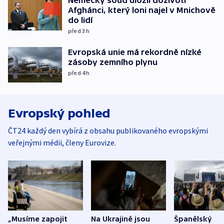
Afghánci, který loni najel v Mnichově
do lidí
před 3
h
Evropská unie má rekordně nízké
zásoby zemního plynu
před 4
h
Evropský pohled
ČT24 každý den vybírá z obsahu publikovaného evropskými
veřejnými médii, členy Eurovize.
„Musíme zapojit
Na Ukrajině jsou
Španělský