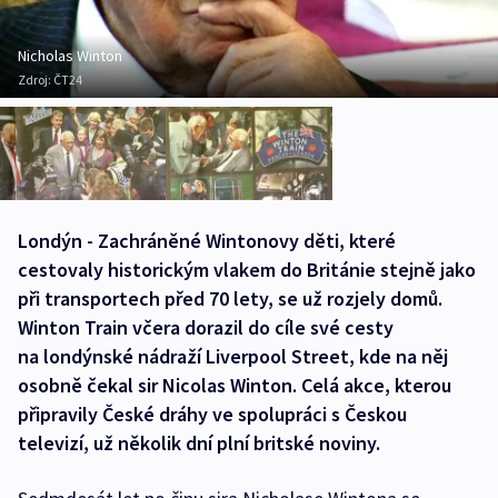
Nicholas Winton
Zdroj:
ČT24
Londýn - Zachráněné Wintonovy děti, které
cestovaly historickým vlakem do Británie stejně jako
při transportech před 70 lety, se už rozjely domů.
Winton Train včera dorazil do cíle své cesty
na londýnské nádraží Liverpool Street, kde na něj
osobně čekal sir Nicolas Winton. Celá akce, kterou
připravily České dráhy ve spolupráci s Českou
televizí, už několik dní plní britské noviny.