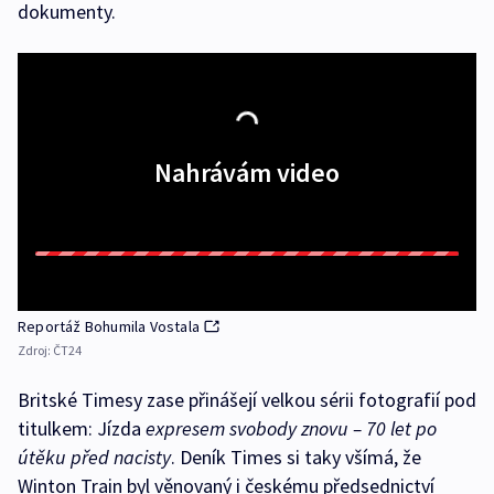
dokumenty.
Nahrávám video
Reportáž Bohumila Vostala
Zdroj:
ČT24
Britské Timesy zase přinášejí velkou sérii fotografií pod
titulkem: Jízda
expresem svobody znovu – 70 let po
útěku před nacisty
. Deník Times si taky všímá, že
Winton Train byl věnovaný i českému předsednictví