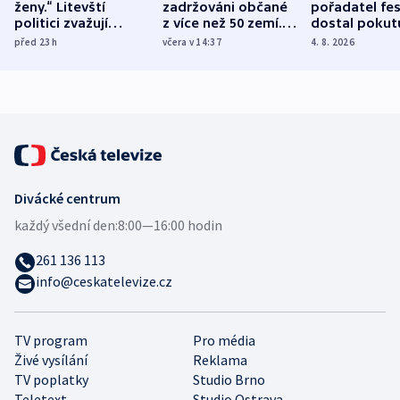
ženy.“ Litevští
zadržováni občané
pořadatel fes
politici zvažují
z více než 50 zemí.
dostal pokut
dohodu o
Bojovali na straně
nekalé prakti
před 23
h
včera v 14:37
4. 8. 2026
demografii
Ruska
Divácké centrum
každý všední den:
8:00—16:00 hodin
261 136 113
info@ceskatelevize.cz
TV program
Pro média
Živé vysílání
Reklama
TV poplatky
Studio Brno
Teletext
Studio Ostrava