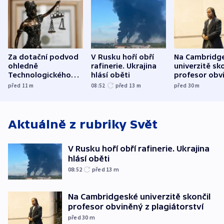
Za dotační podvod
V Rusku hoří obří
Na Cambridg
ohledně
rafinerie. Ukrajina
univerzitě sko
Technologického
hlásí oběti
profesor obv
parku poslal soud
plagiátorství
před 11
m
08:52
před 13
m
před 30
m
do vězení dva muže
Aktuálně z rubriky
Svět
V Rusku hoří obří rafinerie. Ukrajina
hlásí oběti
08:52
před 13
m
Na Cambridgeské univerzitě skončil
profesor obviněný z plagiátorství
před 30
m