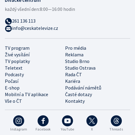
Divácké centrum
každý všední den:
8:00—16:00 hodin
261 136 113
info@ceskatelevize.cz
TV program
Pro média
Živé vysílání
Reklama
TV poplatky
Studio Brno
Teletext
Studio Ostrava
Podcasty
Rada ČT
Počasí
Kariéra
E-shop
Podávání námětů
Mobilní a TV aplikace
Časté dotazy
Vše o ČT
Kontakty
Instagram
Facebook
YouTube
X
Threads