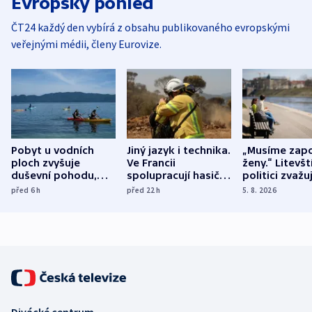
Evropský pohled
ČT24 každý den vybírá z obsahu publikovaného evropskými
veřejnými médii, členy Eurovize.
Pobyt u vodních
Jiný jazyk i technika.
„Musíme zapo
ploch zvyšuje
Ve Francii
ženy.“ Litevšt
duševní pohodu,
spolupracují hasiči z
politici zvažuj
ukázala
různých zemí
dohodu o
před 6
h
před 22
h
5. 8. 2026
mezinárodní studie
demografii