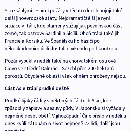
S rozsáhlými lesními požáry v těchto dnech bojují také
další jihoevropské státy. Nejdramatičtější je nyní
situace v Itálii, kde plameny sužují jak pevninskou část
země, tak ostrovy Sardinii a Sicílii. Oheň trápí také jih
Francie a Korsiku. Ve Španělsku ho hasiči po
několikadenním úsilí dostali o víkendu pod kontrolu.
Požár vypukl v neděli také na chorvatském ostrově
Ćiovo ve střední Dalmácii. Sežehl přes 200 hektarů
porostů. Obydlené oblasti však ohněm ohroženy nejsou.
Část Asie trápí prudké deště
Prudké lijáky řádily v některých částech Asie, kde
způsobily záplavy a sesuvy půdy. V Japonsku si vyžádaly
nejméně deset obětí. V jihozápadní Číně přišlo v neděli a
dnes kvůli zátopám o život nejméně 22 lidí, další jsou
nezvěstní.