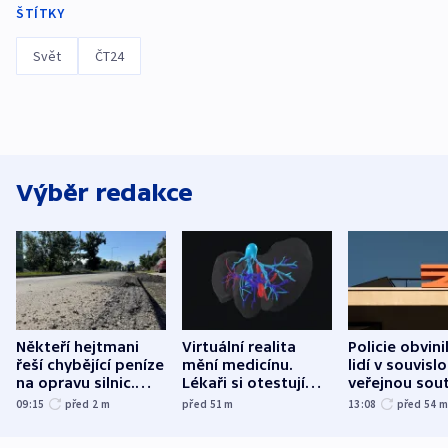
ŠTÍTKY
Svět
ČT24
Výběr redakce
Někteří hejtmani
Virtuální realita
Policie obvini
řeší chybějící peníze
mění medicínu.
lidí v souvislo
na opravu silnic.
Lékaři si otestují
veřejnou sout
Údržba je v gesci
každý řez, říká
Správy železn
09:15
před 2
m
před 51
m
13:08
před 54
krajů, tvrdí resort
český expert