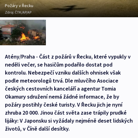
Požáry v Řecku
Zdroj:
ČTK/AP/AP
Atény/Praha - Část z požárů v Řecku, které vypukly v
neděli večer, se hasičům podařilo dostat pod
kontrolu. Nebezpečí vzniku dalších ohnisek však
podle meteorologů trvá. Dle mluvčího Asociace
českých cestovních kanceláří a agentur Tomia
Okamury sdružení nemá žádné informace, že by
požáry postihly české turisty. V Řecku jich je nyní
zhruba 20 000. Jinou část světa zase trápily prudké
lijáky: V Japonsku si vyžádaly nejméně deset lidských
životů, v Číně další desítky.