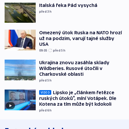
Italská řeka Pád vysychá
před 3
h
Omezený útok Ruska na NATO hrozí
už na podzim, varují tajné služby
USA
09:05
před 5
h
Ukrajina znovu zasáhla sklady
Wildberies. Rusové útočili v
Charkovské oblasti
před 5
h
Lipsko je „článkem řetězce
VIDEO
ruských útoků“, míní Votápek. Dle
Kotena za tím může být kdokoli
před 6
h