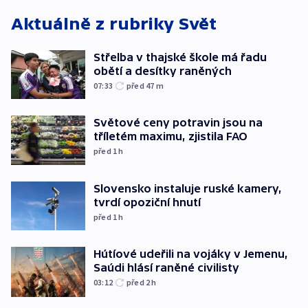
Aktuálně z rubriky
Svět
Střelba v thajské škole má řadu
obětí a desítky raněných
07:33
před 47
m
Světové ceny potravin jsou na
tříletém maximu, zjistila FAO
před 1
h
Slovensko instaluje ruské kamery,
tvrdí opoziční hnutí
před 1
h
Hútíové udeřili na vojáky v Jemenu,
Saúdi hlásí raněné civilisty
03:12
před 2
h