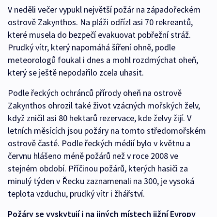
V neděli večer vypukl největší požár na západořeckém
ostrově Zakynthos. Na pláži odřízl asi 70 rekreantů,
které musela do bezpečí evakuovat pobřežní stráž.
Prudký vítr, který napomáhá šíření ohně, podle
meteorologů foukal i dnes a mohl rozdmýchat oheň,
který se ještě nepodařilo zcela uhasit.
Podle řeckých ochránců přírody oheň na ostrově
Zakynthos ohrozil také život vzácných mořských želv,
když zničil asi 80 hektarů rezervace, kde želvy žijí. V
letních měsících jsou požáry na tomto středomořském
ostrově časté. Podle řeckých médií bylo v květnu a
červnu hlášeno méně požárů než v roce 2008 ve
stejném období. Příčinou požárů, kterých hasiči za
minulý týden v Řecku zaznamenali na 300, je vysoká
teplota vzduchu, prudký vítr i žhářství.
Požáry se vyskytují i na jiných místech jižní Evropy