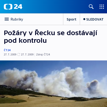
Sport
SLEDOVAT
Rubriky
Požáry v Řecku se dostávají
pod kontrolu
ČT24
27. 7. 2009
27. 7. 2009
|
Zdroj:
ČT24