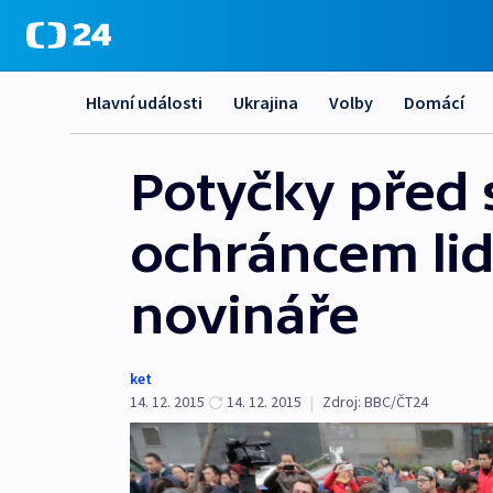
Hlavní události
Ukrajina
Volby
Domácí
Potyčky před
ochráncem lids
novináře
ket
14. 12. 2015
14. 12. 2015
|
Zdroj:
BBC/ČT24