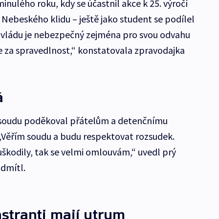
inulého roku, kdy se účastnil akce k 25. výročí
Nebeského klidu – ještě jako student se podílel
u vládu je nebezpečný zejména pro svou odvahu
je za spravedlnost,“ konstatovala zpravodajka
á
u soudu poděkoval přátelům a detenčnímu
 „Věřím soudu a budu respektovat rozsudek.
škodily, tak se velmi omlouvám,“ uvedl prý
odmítl.
stranti mají utrum