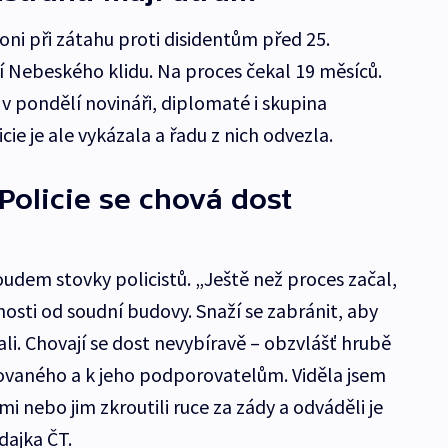
oni při zátahu proti disidentům před 25.
 Nebeského klidu. Na proces čekal 19 měsíců.
 v pondělí novináři, diplomaté i skupina
ie je ale vykázala a řadu z nich odvezla.
Policie se chová dost
udem stovky policistů. „Ještě než proces začal,
enosti od soudní budovy. Snaží se zabránit, aby
li. Chovají se dost nevybíravě – obzvlášť hrubě
ovaného a k jeho podporovatelům. Viděla jsem
zemi nebo jim zkroutili ruce za zády a odváděli je
dajka ČT.