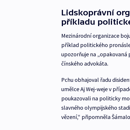
Lidskoprávní org
příkladu politic
Mezinárodní organizace bojuj
příklad politického pronásl
upozorňuje na „opakovaná p
čínského advokáta.
Pchu obhajoval řadu disident
umělce Aj Wej-weje v případě
poukazovali na politicky mo
slavného olympijského stadi
vězení,“ připomněla Šámalo