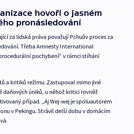
anizace hovoří o jasném
kého pronásledování
ící za lidská práva považují Pchuův proces za
edování. Třeba Amnesty International
rocedurální pochybení“ v rámci stíhání
ů a kritiků režimu. Zastupoval mimo jiné
 daňových úniků, u něhož kritici rovněž
tivovaný případ. „Aj Wej-wej je spoluautorem
onu v Pekingu. Strávil delší dobu v domácím
vá.