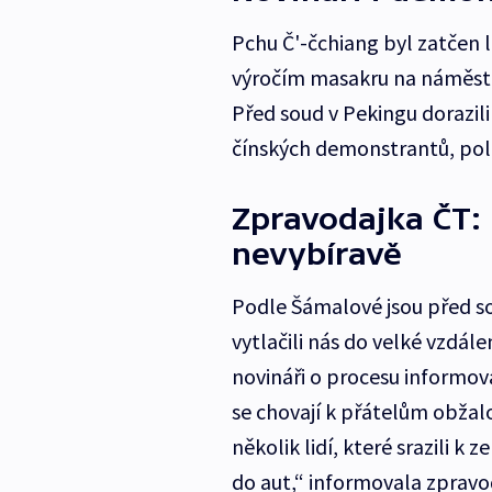
Pchu Č'-čchiang byl zatčen l
výročím masakru na náměstí
Před soud v Pekingu dorazili
čínských demonstrantů, polic
Zpravodajka ČT: 
nevybíravě
Podle Šámalové jsou před so
vytlačili nás do velké vzdál
novináři o procesu informova
se chovají k přátelům obžal
několik lidí, které srazili k 
do aut,“ informovala zpravo