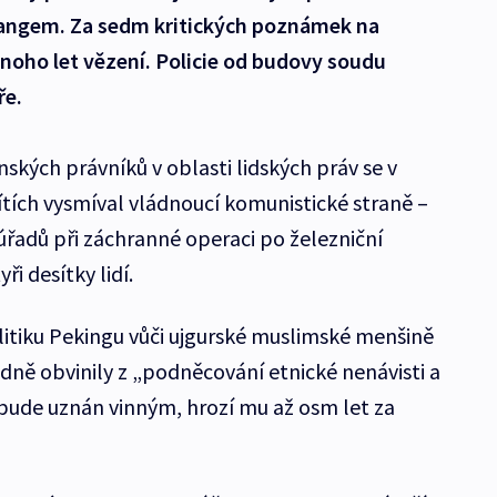
iangem. Za sedm kritických poznámek na
mnoho let vězení. Policie od budovy soudu
ře.
ských právníků v oblasti lidských práv se v
ítích vysmíval vládnoucí komunistické straně –
úřadů při záchranné operaci po železniční
ři desítky lidí.
itiku Pekingu vůči ujgurské muslimské menšině
dně obvinily z „podněcování etnické nenávisti a
bude uznán vinným, hrozí mu až osm let za