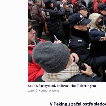
Soud s čínským advokátem Pchu Č'-čchiangem
Zdroj:
ČTK/AP/Andy Wong
V Pekingu začal ostře sledo