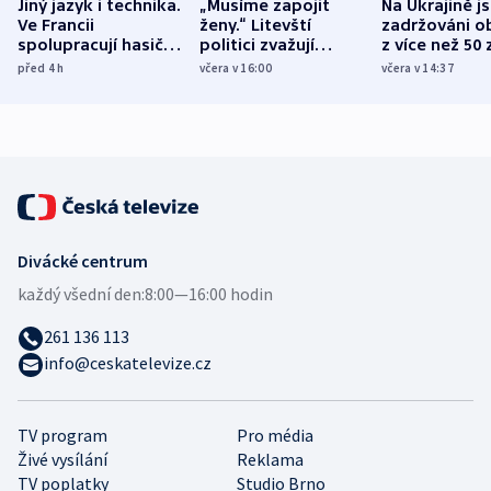
Jiný jazyk i technika.
„Musíme zapojit
Na Ukrajině j
Ve Francii
ženy.“ Litevští
zadržováni o
spolupracují hasiči z
politici zvažují
z více než 50 
různých zemí
dohodu o
Bojovali na s
před 4
h
včera v 16:00
včera v 14:37
demografii
Ruska
Divácké centrum
každý všední den:
8:00—16:00 hodin
261 136 113
info@ceskatelevize.cz
TV program
Pro média
Živé vysílání
Reklama
TV poplatky
Studio Brno