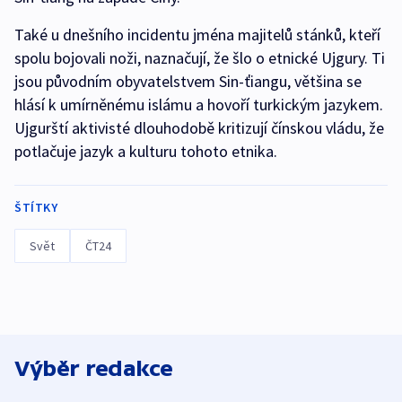
Také u dnešního incidentu jména majitelů stánků, kteří
spolu bojovali noži, naznačují, že šlo o etnické Ujgury. Ti
jsou původním obyvatelstvem Sin-ťiangu, většina se
hlásí k umírněnému islámu a hovoří turkickým jazykem.
Ujgurští aktivisté dlouhodobě kritizují čínskou vládu, že
potlačuje jazyk a kulturu tohoto etnika.
ŠTÍTKY
Svět
ČT24
Výběr redakce