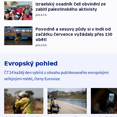
Izraelský osadník čelí obvinění ze
zabití palestinského aktivisty
před 5
h
Povodně a sesuvy půdy si v Indii od
začátku července vyžádaly přes 130
obětí
před 6
h
Evropský pohled
ČT24 každý den vybírá z obsahu publikovaného evropskými
veřejnými médii, členy Eurovize.