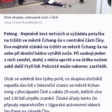
Útok skupiny ozbrojené noži v Číně
Zdroj:
ČT24/ČTK/ZUMA/Bai Yu
Peking - Nejméně šest mrtvých si vyžádala potyčka
na tržišti ve městě Čchang-ša v centrální části Číny.
Dva majitelé stánků na tržišti ve městě Čchang-ša na
sebe při dnešní hádce vytáhli nože. Při souboji jeden
z nich zemřel, druhý z místa uprchl a na útěku nožem
zabil další čtyři lidi. Policisté muže nakonec zastřelili.
Útok se odehrál dva týdny poté, co skupina útočníků
napadla dav lidí v železniční stanici ve městě Kchun-
ming v jihozápadní Číně a zabila 29 osob; dalších více
než 130 lidí utrpělo zranění. Čínské úřady tento čin
připsaly separatistům z Ujgurské autonomní oblasti
Sin-ťiang na západě Číny.