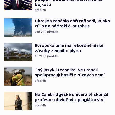
bojkotu
před 2
h
Ukrajina zasáhla obří rafinerii, Rusko
cílilo na nádraží či autobus
08:52
před 3
h
Evropská unie má rekordně nízké
zásoby zemního plynu
11:23
před 4
h
Jiný jazyk i technika. Ve Francii
spolupracují hasiči z různých zemí
před 4
h
Na Cambridgeské univerzitě skončil
profesor obviněný z plagiátorství
před 4
h