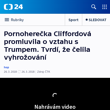
Sport
SLEDOVAT
Rubriky
Pornoherečka Cliffordová
promluvila o vztahu s
Trumpem. Tvrdí, že čelila
vyhrožování
hop
26. 3. 2018
26. 3. 2018
|
Zdroj:
ČTK
Nahrávám video