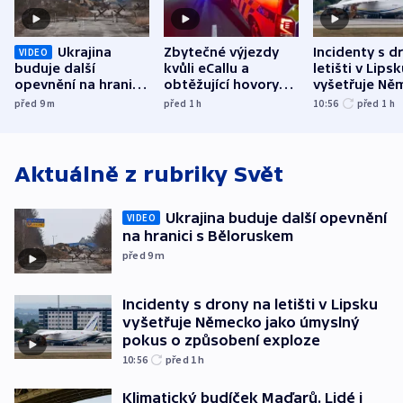
Ukrajina
Zbytečné výjezdy
Incidenty s d
VIDEO
buduje další
kvůli eCallu a
letišti v Lips
opevnění na hranici
obtěžující hovory
vyšetřuje Ně
s Běloruskem
zdržují záchranáře
jako úmyslný
před 9
m
před 1
h
10:56
před 1
h
o způsobení
exploze
Aktuálně z rubriky
Svět
Ukrajina buduje další opevnění
VIDEO
na hranici s Běloruskem
před 9
m
Incidenty s drony na letišti v Lipsku
vyšetřuje Německo jako úmyslný
pokus o způsobení exploze
10:56
před 1
h
Klimatický budíček Maďarů. Lidé i