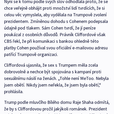
Nyní se k tomu podle svých slov odhodlala proto, že se
chce veřejně obhájit proti množství lidí tvrdících, že si
celou věc vymyslela, aby vydělala na Trumpově zvolení
prezidentem. Zmíněnou dohodu s Cohenem podepsala
údajně pod tlakem. Sám Cohen tvrdí, že jí peníze
poukázal z osobních důvodů. Právník Cliffordové však
CBS řekl, že při komunikaci s bankou ohledně této
platby Cohen používal svou oficiální e-mailovou adresu
patřící Trumpově organizaci.
Cliffordová ujasnila, že sex s Trumpem měla zcela
dobrovolně a nechce být spojována s kampaní proti
sexuálnímu násilí na ženách. „Tohle není MeToo. Nebyla
jsem obětí. Nikdy jsem neřekla, že jsem byla obětí,“
prohlásila.
Trump podle mluvčího Bílého domu Raje Shaha odmítá,
že by s Cliffordovou prožil jakýkoli románek. Prezident