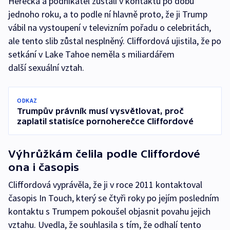
Herečka a podnikatel zůstali v kontaktu po dobu
jednoho roku, a to podle ní hlavně proto, že ji Trump
vábil na vystoupení v televizním pořadu o celebritách,
ale tento slib zůstal nesplněný. Cliffordová ujistila, že po
setkání v Lake Tahoe neměla s miliardářem
další sexuální vztah.
ODKAZ
Trumpův právník musí vysvětlovat, proč
zaplatil statisíce pornoherečce Cliffordové
Výhrůžkám čelila podle Cliffordové
ona i časopis
Cliffordová vyprávěla, že ji v roce 2011 kontaktoval
časopis In Touch, který se čtyři roky po jejím posledním
kontaktu s Trumpem pokoušel objasnit povahu jejich
vztahu. Uvedla, že souhlasila s tím, že odhalí tento