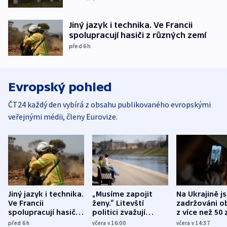
Jiný jazyk i technika. Ve Francii
spolupracují hasiči z různých zemí
před 6
h
Evropský pohled
ČT24 každý den vybírá z obsahu publikovaného evropskými
veřejnými médii, členy Eurovize.
Jiný jazyk i technika.
„Musíme zapojit
Na Ukrajině j
Ve Francii
ženy.“ Litevští
zadržováni o
spolupracují hasiči z
politici zvažují
z více než 50 
různých zemí
dohodu o
Bojovali na s
před 6
h
včera v 16:00
včera v 14:37