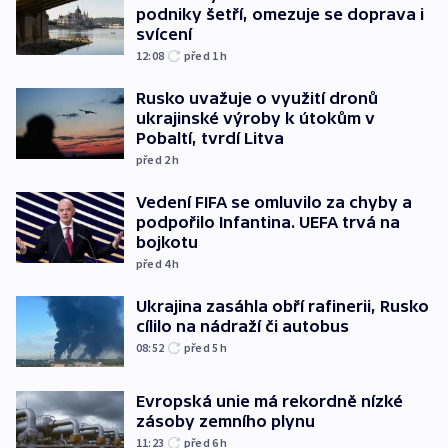
podniky šetří, omezuje se doprava i
svícení
12:08
před 1
h
Rusko uvažuje o využití dronů
ukrajinské výroby k útokům v
Pobaltí, tvrdí Litva
před 2
h
Vedení FIFA se omluvilo za chyby a
podpořilo Infantina. UEFA trvá na
bojkotu
před 4
h
Ukrajina zasáhla obří rafinerii, Rusko
cílilo na nádraží či autobus
08:52
před 5
h
Evropská unie má rekordně nízké
zásoby zemního plynu
11:23
před 6
h