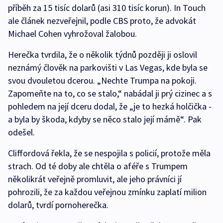
příběh za 15 tisíc dolarů (asi 310 tisíc korun). In Touch
ale článek nezveřejnil, podle CBS proto, že advokát
Michael Cohen vyhrožoval žalobou.
Herečka tvrdila, že o několik týdnů později ji oslovil
neznámý člověk na parkovišti v Las Vegas, kde byla se
svou dvouletou dcerou. „Nechte Trumpa na pokoji.
Zapomeňte na to, co se stalo,“ nabádal ji prý cizinec a s
pohledem na její dceru dodal, že „je to hezká holčička -
a byla by škoda, kdyby se něco stalo její mámě“. Pak
odešel.
Cliffordová řekla, že se nespojila s policií, protože měla
strach. Od té doby ale chtěla o aféře s Trumpem
několikrát veřejně promluvit, ale jeho právníci jí
pohrozili, že za každou veřejnou zmínku zaplatí milion
dolarů, tvrdí pornoherečka.