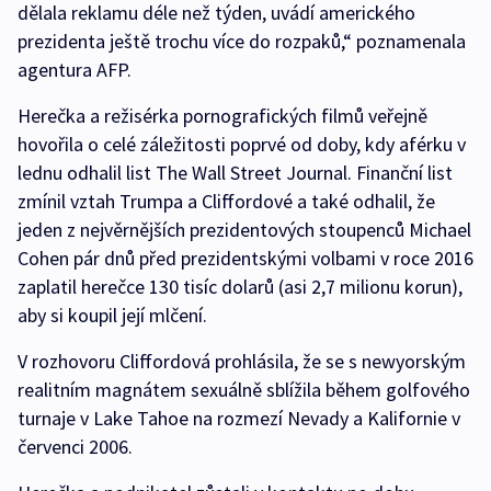
dělala reklamu déle než týden, uvádí amerického
prezidenta ještě trochu více do rozpaků,“ poznamenala
agentura AFP.
Herečka a režisérka pornografických filmů veřejně
hovořila o celé záležitosti poprvé od doby, kdy aférku v
lednu odhalil list The Wall Street Journal. Finanční list
zmínil vztah Trumpa a Cliffordové a také odhalil, že
jeden z nejvěrnějších prezidentových stoupenců Michael
Cohen pár dnů před prezidentskými volbami v roce 2016
zaplatil herečce 130 tisíc dolarů (asi 2,7 milionu korun),
aby si koupil její mlčení.
V rozhovoru Cliffordová prohlásila, že se s newyorským
realitním magnátem sexuálně sblížila během golfového
turnaje v Lake Tahoe na rozmezí Nevady a Kalifornie v
červenci 2006.