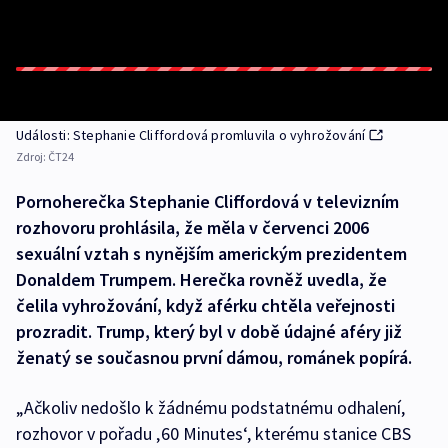
Události: Stephanie Cliffordová promluvila o vyhrožování
Zdroj:
ČT24
Pornoherečka Stephanie Cliffordová v televizním
rozhovoru prohlásila, že měla v červenci 2006
sexuální vztah s nynějším americkým prezidentem
Donaldem Trumpem. Herečka rovněž uvedla, že
čelila vyhrožování, když aférku chtěla veřejnosti
prozradit. Trump, který byl v době údajné aféry již
ženatý se současnou první dámou, románek popírá.
„Ačkoliv nedošlo k žádnému podstatnému odhalení,
rozhovor v pořadu ‚60 Minutes‘, kterému stanice CBS