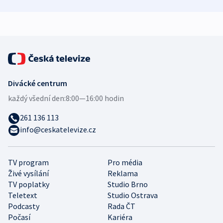
demografii
Ruska
Divácké centrum
každý všední den:
8:00—16:00 hodin
261 136 113
info@ceskatelevize.cz
TV program
Pro média
Živé vysílání
Reklama
TV poplatky
Studio Brno
Teletext
Studio Ostrava
Podcasty
Rada ČT
Počasí
Kariéra