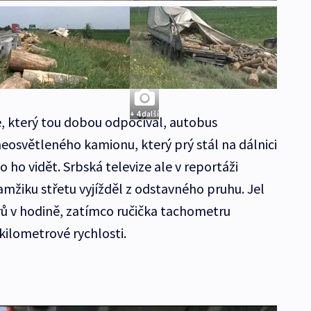
+ 4 další
e, který tou dobou odpočíval, autobus
osvětleného kamionu, který prý stál na dálnici
 ho vidět. Srbská televize ale v reportáži
amžiku střetu vyjížděl z odstavného pruhu. Jel
rů v hodině, zatímco ručička tachometru
kilometrové rychlosti.