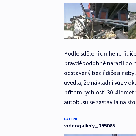
Podle sdělení druhého řidič
pravděpodobně narazil do ne
odstavený bez řidiče a nebylo
uvedla, že nákladní vůz v ok
přitom rychlostí 30 kilomet
autobusu se zastavila na sto
GALERIE
videogallery_355085