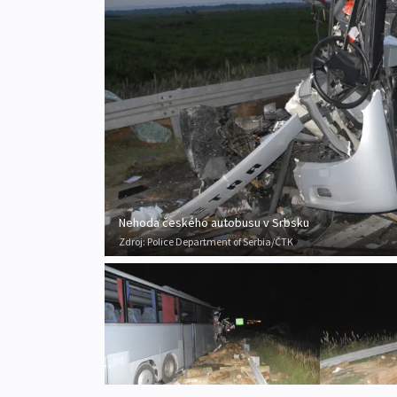
Nehoda českého autobusu v Srbsku
Zdroj:
Police Department of Serbia/ČTK