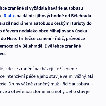
lehce zraněné si vyžádala havárie autobusu
ře
Rialto
na dálnici jihovýchodně od Bělehradu.
arazil nad ránem autobus s českými turisty do
o dřevem nedaleko obce Mihajlovac v úseku
do Niše. Tři těžce zranění - řidič, průvodce
 nemocnici v Bělehradě. Dvě lehce zraněné
vu.
 kde se zranění nacházejí, leží jeden z
e intenzivní péče a jeho stav je velmi vážný. Má
oše. Druhý vážně zraněný muž - řidič autobusu -
ánve a otevřenou zlomeninu nohy. Jeho stav je