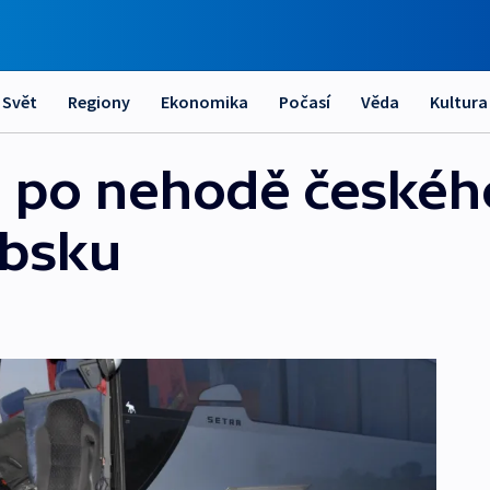
Svět
Regiony
Ekonomika
Počasí
Věda
Kultura
h po nehodě českéh
rbsku