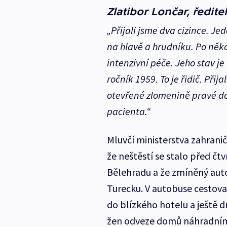
Zlatibor Lončar, ředit
„Přijali jsme dva cizince. Je
na hlavě a hrudníku. Po něk
intenzivní péče. Jeho stav je
ročník 1959. To je řidič. Při
otevřené zlomenině pravé dol
pacienta.“
Mluvčí ministerstva zahrani
že neštěstí se stalo před čt
Bělehradu a že zmíněný auto
Turecku. V autobuse cestoval
do blízkého hotelu a ještě d
žen odveze domů náhradní