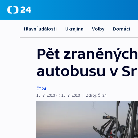
Hlavní události
Ukrajina
Volby
Domácí
Pět zraněnýc
autobusu v S
ČT24
15. 7. 2013
15. 7. 2013
|
Zdroj:
ČT24