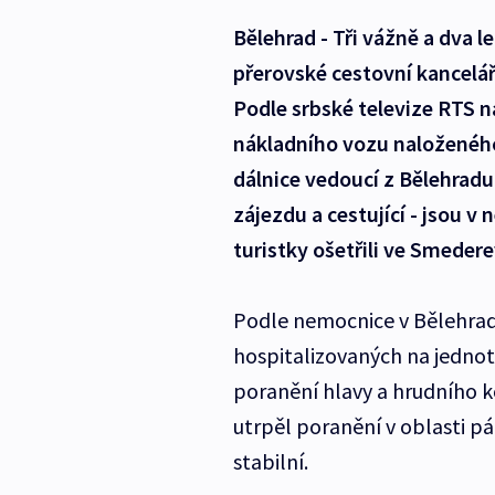
Bělehrad - Tři vážně a dva 
přerovské cestovní kancelá
Podle srbské televize RTS n
nákladního vozu naloženéh
dálnice vedoucí z Bělehradu 
zájezdu a cestující - jsou v
turistky ošetřili ve Smedere
Podle nemocnice v Bělehradě,
hospitalizovaných na jednotc
poranění hlavy a hrudního k
utrpěl poranění v oblasti p
stabilní.