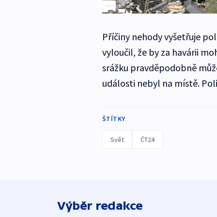
Příčiny nehody vyšetřuje pol
vyloučil, že by za havárii mo
srážku pravděpodobně může 
události nebyl na místě. Poli
ŠTÍTKY
Svět
ČT24
Výběr redakce