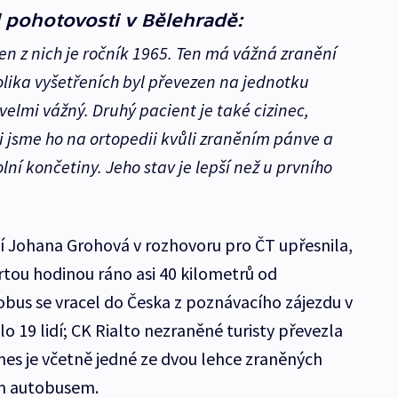
el pohotovosti v Bělehradě:
den z nich je ročník 1965. Ten má vážná zranění
olika vyšetřeních byl převezen na jednotku
 velmi vážný. Druhý pacient je také cizinec,
jali jsme ho na ortopedii kvůli zraněním pánve a
ní končetiny. Jeho stav je lepší než u prvního
čí Johana Grohová v rozhovoru pro ČT upřesnila,
vrtou hodinou ráno asi 40 kilometrů od
bus se vracel do Česka z poznávacího zájezdu v
o 19 lidí; CK Rialto nezraněné turisty převezla
nes je včetně jedné ze dvou lehce zraněných
m autobusem.