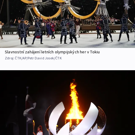
Slavnostní zahájení letních olympijských her v Tokiu
Zdroj:
ČTK/AP/Petr David Josek/ČTK