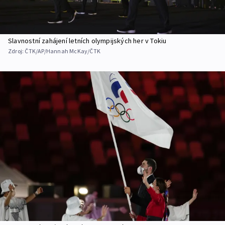
Slavnostní zahájení letních olympijských her v Tokiu
Zdroj:
ČTK/AP/Hannah McKay/ČTK