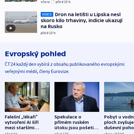
včera
před 13
h
Dron na letišti u Lipska nesl
VIDEO
skoro kilo trhaviny, indicie ukazují
na Rusko
před 13
h
Evropský pohled
ČT24 každý den vybírá z obsahu publikovaného evropskými
veřejnými médii, členy Eurovize.
Falešní „lékaři“
Spekulace o
Pobyt u vodn
vytvoření AI šíří
přímém ruském
ploch zvyšuje
mezi staršími
útoku jsou pošetilé,
duševní poho
Poláky nebezpečné
míní estonský
ukázala
před 3
h
před 17
h
včera v 07:30