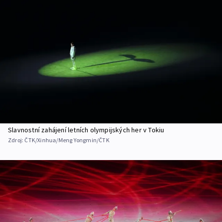
Slavnostní zahájení letních olympijských her v Tokiu
Zdroj:
ČTK/Xinhua/Meng Yongmin/ČTK