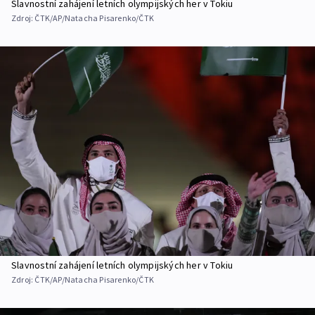
Slavnostní zahájení letních olympijských her v Tokiu
Zdroj:
ČTK/AP/Natacha Pisarenko/ČTK
Slavnostní zahájení letních olympijských her v Tokiu
Zdroj:
ČTK/AP/Natacha Pisarenko/ČTK