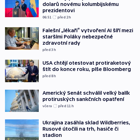
dolarů novému kolumbijskému
prezidentovi
06:51
před 2
h
Falešní „lékaři“ vytvoření AI šíří mezi
staršími Poláky nebezpečné
zdravotní rady
před 3
h
USA chtějí otestovat protiraketový
štít do konce roku, píše Bloomberg
před 8
h
Americký Senát schválil velký balík
protiruských sankčních opatření
včera
před 11
h
Ukrajina zasáhla sklad Wildberries,
Rusové útočili na trh, hasiče či
stadion