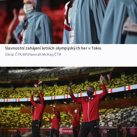
Slavnostní zahájení letních olympijských her v Tokiu
Zdroj:
ČTK/AP/Hannah McKay/ČTK