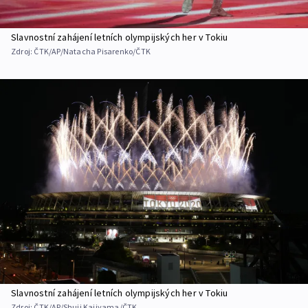
Slavnostní zahájení letních olympijských her v Tokiu
Zdroj:
ČTK/AP/Natacha Pisarenko/ČTK
Slavnostní zahájení letních olympijských her v Tokiu
Zdroj:
ČTK/AP/Shuji Kajiyama/ČTK