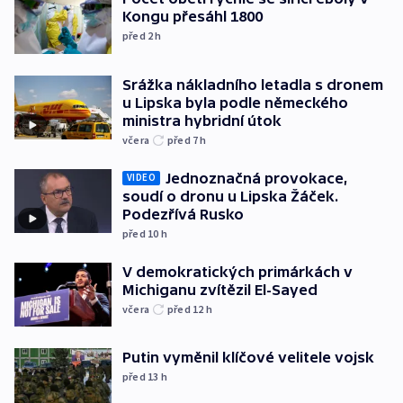
Kongu přesáhl 1800
před 2
h
Srážka nákladního letadla s dronem
u Lipska byla podle německého
ministra hybridní útok
včera
před 7
h
Jednoznačná provokace,
VIDEO
soudí o dronu u Lipska Žáček.
Podezřívá Rusko
před 10
h
V demokratických primárkách v
Michiganu zvítězil El-Sayed
včera
před 12
h
Putin vyměnil klíčové velitele vojsk
před 13
h