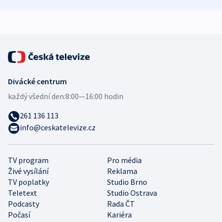
demografii
Ruska
Divácké centrum
každý všední den:
8:00—16:00 hodin
261 136 113
info@ceskatelevize.cz
TV program
Pro média
Živé vysílání
Reklama
TV poplatky
Studio Brno
Teletext
Studio Ostrava
Podcasty
Rada ČT
Počasí
Kariéra