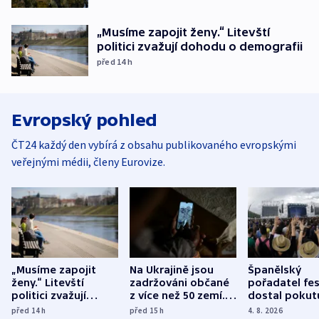
„Musíme zapojit ženy.“ Litevští
politici zvažují dohodu o demografii
před 14
h
Evropský pohled
ČT24 každý den vybírá z obsahu publikovaného evropskými
veřejnými médii, členy Eurovize.
„Musíme zapojit
Na Ukrajině jsou
Španělský
ženy.“ Litevští
zadržováni občané
pořadatel fes
politici zvažují
z více než 50 zemí.
dostal pokut
dohodu o
Bojovali na straně
nekalé prakti
před 14
h
před 15
h
4. 8. 2026