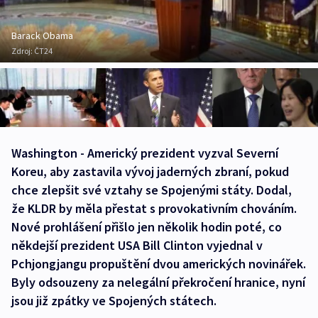
Barack Obama
Zdroj:
ČT24
Washington - Americký prezident vyzval Severní
Koreu, aby zastavila vývoj jaderných zbraní, pokud
chce zlepšit své vztahy se Spojenými státy. Dodal,
že KLDR by měla přestat s provokativním chováním.
Nové prohlášení přišlo jen několik hodin poté, co
někdejší prezident USA Bill Clinton vyjednal v
Pchjongjangu propuštění dvou amerických novinářek.
Byly odsouzeny za nelegální překročení hranice, nyní
jsou již zpátky ve Spojených státech.