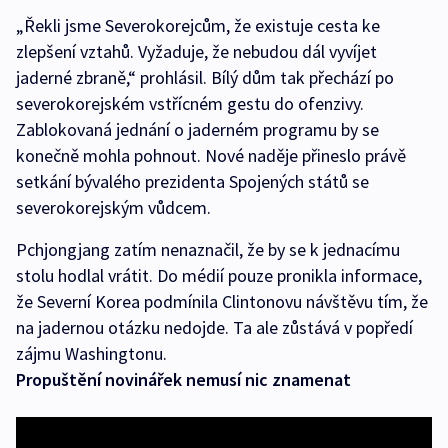
„Řekli jsme Severokorejcům, že existuje cesta ke
zlepšení vztahů. Vyžaduje, že nebudou dál vyvíjet
jaderné zbraně,“ prohlásil. Bílý dům tak přechází po
severokorejském vstřícném gestu do ofenzivy.
Zablokovaná jednání o jaderném programu by se
konečně mohla pohnout. Nové naděje přineslo právě
setkání bývalého prezidenta Spojených států se
severokorejským vůdcem.
Pchjongjang zatím nenaznačil, že by se k jednacímu
stolu hodlal vrátit. Do médií pouze pronikla informace,
že Severní Korea podmínila Clintonovu návštěvu tím, že
na jadernou otázku nedojde. Ta ale zůstává v popředí
zájmu Washingtonu.
Propuštění novinářek nemusí nic znamenat