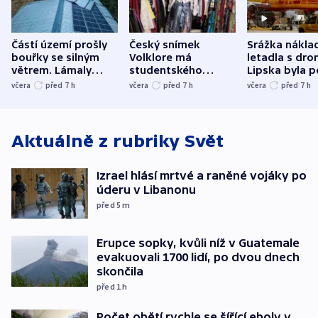
Částí území prošly
Český snímek
Srážka nákla
bouřky se silným
Volklore má
letadla s dr
větrem. Lámaly
studentského
Lipska byla p
stromy a poničily
Oscara, zabojuje o
německého mi
včera
před 7
h
včera
před 7
h
včera
před 7
h
střechu
cenu za krátký film
hybridní útok
Aktuálně z rubriky
Svět
Izrael hlásí mrtvé a raněné vojáky po
úderu v Libanonu
před 5
m
Erupce sopky, kvůli níž v Guatemale
evakuovali 1700 lidí, po dvou dnech
skončila
před 1
h
Počet obětí rychle se šířící eboly v