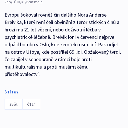
Zdroj:
ČTK/AP/Berit Roald
Evropu šokoval rovněž čin dalšího Nora Anderse
Breivika, který nyní čelí obvinění z teroristických činů a
hrozí mu 21 let vězení, nebo doživotní léčba v
psychiatrické léčebně. Breivik loni v červenci nejprve
odpálil bombu v Oslu, kde zemřelo osm lidí. Pak odjel
na ostrov Utöya, kde postřílel 69 lidí. Obžalovaný tvrdí,
že zabíjel v sebeobraně v rámci boje proti
multikulturalismu a proti muslimskému
přistěhovalectví.
ŠTÍTKY
Svět
ČT24