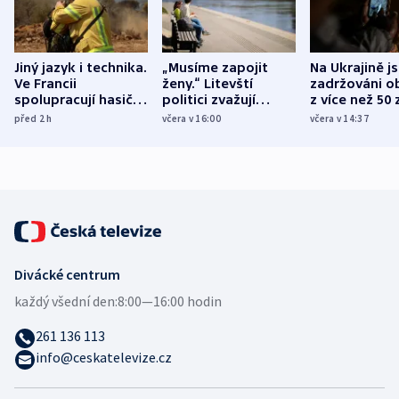
Jiný jazyk i technika.
„Musíme zapojit
Na Ukrajině j
Ve Francii
ženy.“ Litevští
zadržováni o
spolupracují hasiči z
politici zvažují
z více než 50 
různých zemí
dohodu o
Bojovali na s
před 2
h
včera v 16:00
včera v 14:37
demografii
Ruska
Divácké centrum
každý všední den:
8:00—16:00 hodin
261 136 113
info@ceskatelevize.cz