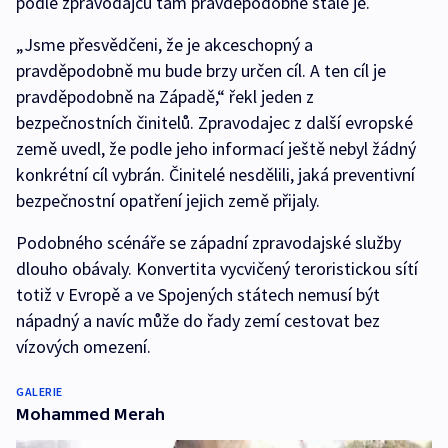
podle zpravodajců tam pravděpodobně stále je.
„Jsme přesvědčeni, že je akceschopný a
pravděpodobně mu bude brzy určen cíl. A ten cíl je
pravděpodobně na Západě,“ řekl jeden z
bezpečnostních činitelů. Zpravodajec z další evropské
země uvedl, že podle jeho informací ještě nebyl žádný
konkrétní cíl vybrán. Činitelé nesdělili, jaká preventivní
bezpečnostní opatření jejich země přijaly.
Podobného scénáře se západní zpravodajské služby
dlouho obávaly. Konvertita vycvičený teroristickou sítí
totiž v Evropě a ve Spojených státech nemusí být
nápadný a navíc může do řady zemí cestovat bez
vízových omezení.
GALERIE
Mohammed Merah