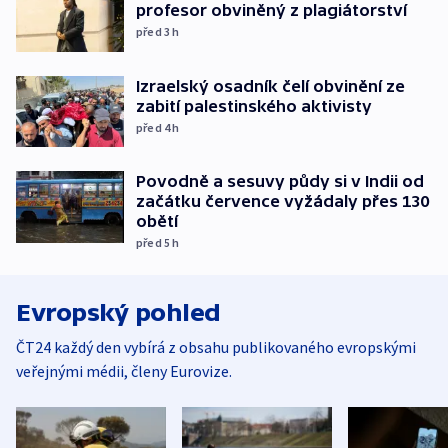
profesor obviněný z plagiátorství
před 3
h
Izraelský osadník čelí obvinění ze
zabití palestinského aktivisty
před 4
h
Povodně a sesuvy půdy si v Indii od
začátku července vyžádaly přes 130
obětí
před 5
h
Evropský pohled
ČT24 každý den vybírá z obsahu publikovaného evropskými
veřejnými médii, členy Eurovize.