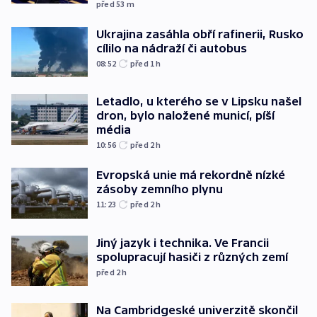
před 53
m
Ukrajina zasáhla obří rafinerii, Rusko
cílilo na nádraží či autobus
08:52
před 1
h
Letadlo, u kterého se v Lipsku našel
dron, bylo naložené municí, píší
média
10:56
před 2
h
Evropská unie má rekordně nízké
zásoby zemního plynu
11:23
před 2
h
Jiný jazyk i technika. Ve Francii
spolupracují hasiči z různých zemí
před 2
h
Na Cambridgeské univerzitě skončil