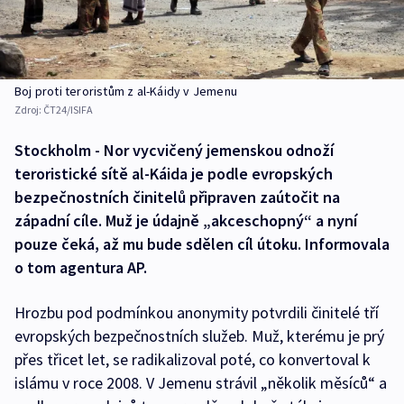
Boj proti teroristům z al-Káidy v Jemenu
Zdroj:
ČT24/ISIFA
Stockholm - Nor vycvičený jemenskou odnoží
teroristické sítě al-Káida je podle evropských
bezpečnostních činitelů připraven zaútočit na
západní cíle. Muž je údajně „akceschopný“ a nyní
pouze čeká, až mu bude sdělen cíl útoku. Informovala
o tom agentura AP.
Hrozbu pod podmínkou anonymity potvrdili činitelé tří
evropských bezpečnostních služeb. Muž, kterému je prý
přes třicet let, se radikalizoval poté, co konvertoval k
islámu v roce 2008. V Jemenu strávil „několik měsíců“ a