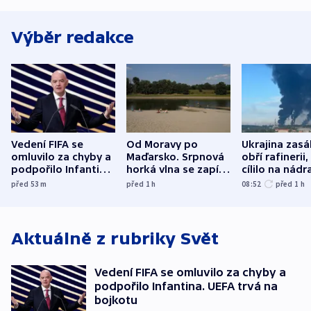
Výběr redakce
Vedení FIFA se
Od Moravy po
Ukrajina zasá
omluvilo za chyby a
Maďarsko. Srpnová
obří rafinerii
podpořilo Infantina.
horká vlna se zapíše
cílilo na nádra
UEFA trvá na
do dějin
autobus
před 53
m
před 1
h
08:52
před 1
h
bojkotu
klimatologie
Aktuálně z rubriky
Svět
Vedení FIFA se omluvilo za chyby a
podpořilo Infantina. UEFA trvá na
bojkotu