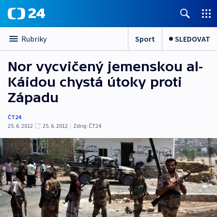
Sport
SLEDOVAT
Rubriky
Nor vycvičený jemenskou al-
Káidou chystá útoky proti
Západu
ČT24
25. 6. 2012
25. 6. 2012
|
Zdroj:
ČT24