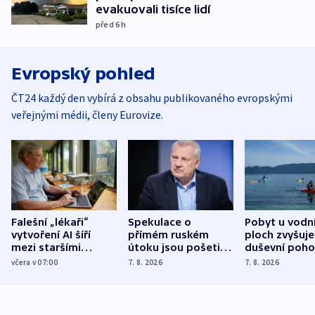
evakuovali tisíce lidí
před 6
h
Evropský pohled
ČT24 každý den vybírá z obsahu publikovaného evropskými
veřejnými médii, členy Eurovize.
Falešní „lékaři“
Spekulace o
Pobyt u vodn
vytvoření AI šíří
přímém ruském
ploch zvyšuje
mezi staršími
útoku jsou pošetilé,
duševní poho
Poláky nebezpečné
míní estonský
ukázala
včera v 07:00
7. 8. 2026
7. 8. 2026
zdravotní rady
bezpečnostní
mezinárodní 
expert