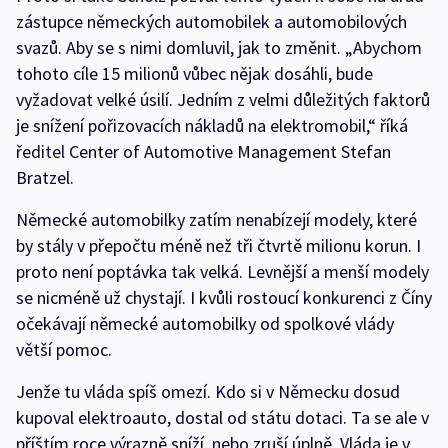
zástupce německých automobilek a automobilových
svazů. Aby se s nimi domluvil, jak to změnit. „Abychom
tohoto cíle 15 milionů vůbec nějak dosáhli, bude
vyžadovat velké úsilí. Jedním z velmi důležitých faktorů
je snížení pořizovacích nákladů na elektromobil,“ říká
ředitel Center of Automotive Management Stefan
Bratzel.
Německé automobilky zatím nenabízejí modely, které
by stály v přepočtu méně než tři čtvrtě milionu korun. I
proto není poptávka tak velká. Levnější a menší modely
se nicméně už chystají. I kvůli rostoucí konkurenci z Číny
očekávají německé automobilky od spolkové vlády
větší pomoc.
Jenže tu vláda spíš omezí. Kdo si v Německu dosud
kupoval elektroauto, dostal od státu dotaci. Ta se ale v
příštím roce výrazně sníží, nebo zruší úplně. Vláda je v