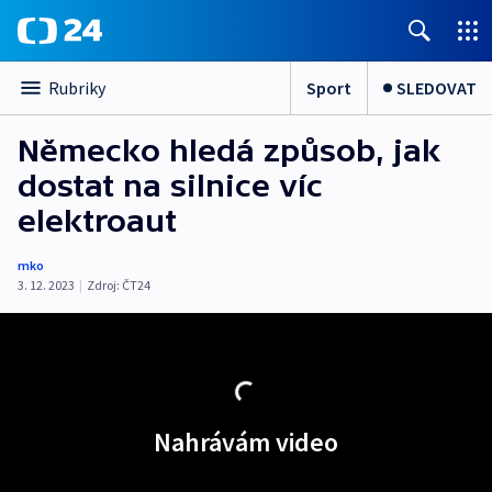
Sport
SLEDOVAT
Rubriky
Německo hledá způsob, jak
dostat na silnice víc
elektroaut
mko
3. 12. 2023
|
Zdroj:
ČT24
Nahrávám video