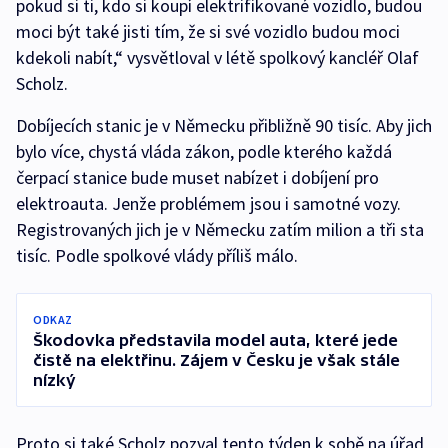
pokud si ti, kdo si koupí elektrifikované vozidlo, budou
moci být také jisti tím, že si své vozidlo budou moci
kdekoli nabít,“ vysvětloval v létě spolkový kancléř Olaf
Scholz.
Dobíjecích stanic je v Německu přibližně 90 tisíc. Aby jich
bylo více, chystá vláda zákon, podle kterého každá
čerpací stanice bude muset nabízet i dobíjení pro
elektroauta. Jenže problémem jsou i samotné vozy.
Registrovaných jich je v Německu zatím milion a tři sta
tisíc. Podle spolkové vlády příliš málo.
ODKAZ
Škodovka představila model auta, které jede
čistě na elektřinu. Zájem v Česku je však stále
nízký
Proto si také Scholz pozval tento týden k sobě na úřad