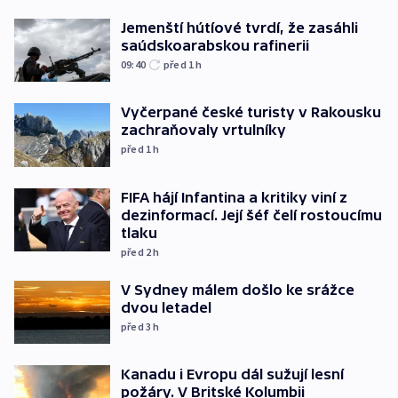
Jemenští hútíové tvrdí, že zasáhli
saúdskoarabskou rafinerii
09:40
před 1
h
Vyčerpané české turisty v Rakousku
zachraňovaly vrtulníky
před 1
h
FIFA hájí Infantina a kritiky viní z
dezinformací. Její šéf čelí rostoucímu
tlaku
před 2
h
V Sydney málem došlo ke srážce
dvou letadel
před 3
h
Kanadu i Evropu dál sužují lesní
požáry. V Britské Kolumbii