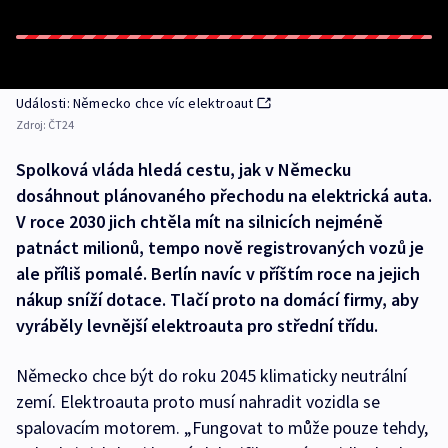
Události: Německo chce víc elektroaut
Zdroj:
ČT24
Spolková vláda hledá cestu, jak v Německu
dosáhnout plánovaného přechodu na elektrická auta.
V roce 2030 jich chtěla mít na silnicích nejméně
patnáct milionů, tempo nově registrovaných vozů je
ale příliš pomalé. Berlín navíc v příštím roce na jejich
nákup sníží dotace. Tlačí proto na domácí firmy, aby
vyráběly levnější elektroauta pro střední třídu.
Německo chce být do roku 2045 klimaticky neutrální
zemí. Elektroauta proto musí nahradit vozidla se
spalovacím motorem. „Fungovat to může pouze tehdy,