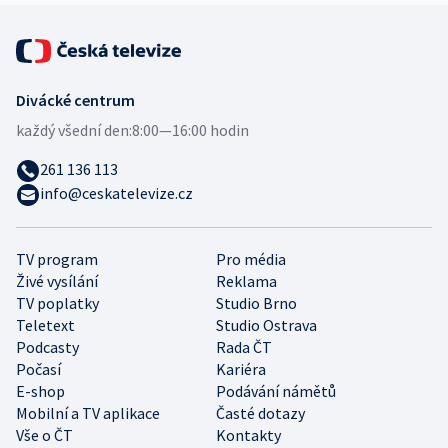
Divácké centrum
každý všední den:
8:00—16:00 hodin
261 136 113
info@ceskatelevize.cz
TV program
Pro média
Živé vysílání
Reklama
TV poplatky
Studio Brno
Teletext
Studio Ostrava
Podcasty
Rada ČT
Počasí
Kariéra
E-shop
Podávání námětů
Mobilní a TV aplikace
Časté dotazy
Vše o ČT
Kontakty