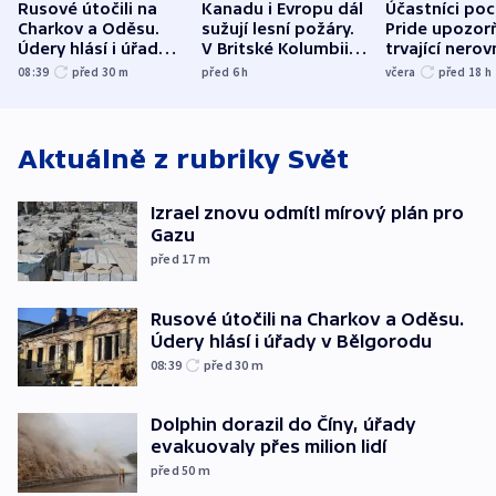
Rusové útočili na
Kanadu i Evropu dál
Účastníci po
Charkov a Oděsu.
sužují lesní požáry.
Pride upozorň
Údery hlásí i úřady v
V Britské Kolumbii
trvající nerov
Bělgorodu
evakuovali tisíce lidí
společensko
08:39
před 30
m
před 6
h
včera
před 18
h
atmosféru
Aktuálně z rubriky
Svět
Izrael znovu odmítl mírový plán pro
Gazu
před 17
m
Rusové útočili na Charkov a Oděsu.
Údery hlásí i úřady v Bělgorodu
08:39
před 30
m
Dolphin dorazil do Číny, úřady
evakuovaly přes milion lidí
před 50
m