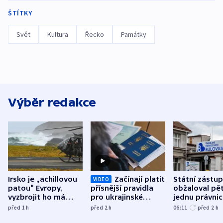
ŠTÍTKY
Svět
Kultura
Řecko
Památky
Výběr redakce
Irsko je „achillovou
Začínají platit
Státní zástu
VIDEO
patou“ Evropy,
přísnější pravidla
obžaloval pět 
vyzbrojit ho má
pro ukrajinské
jednu právni
Francie
uprchlíky
osobu v kauz
před 1
h
před 2
h
06:11
před 2
h
Bulovky