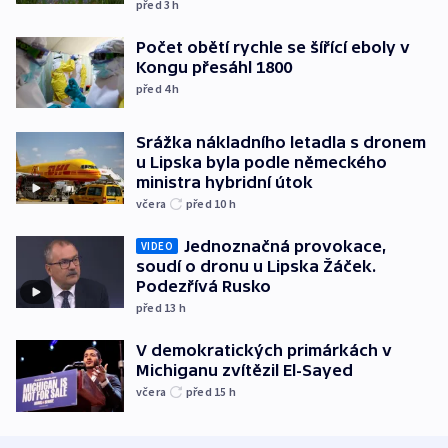
před 3
h
Počet obětí rychle se šířící eboly v
Kongu přesáhl 1800
před 4
h
Srážka nákladního letadla s dronem
u Lipska byla podle německého
ministra hybridní útok
včera
před 10
h
Jednoznačná provokace,
VIDEO
soudí o dronu u Lipska Žáček.
Podezřívá Rusko
před 13
h
V demokratických primárkách v
Michiganu zvítězil El-Sayed
včera
před 15
h