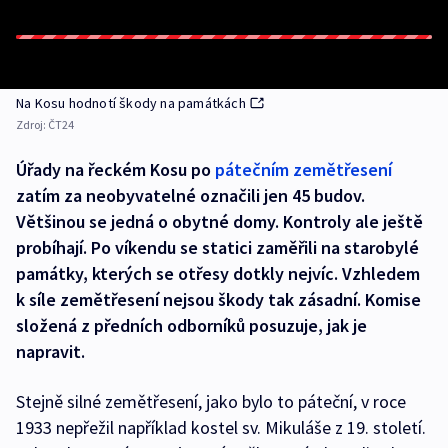
Na Kosu hodnotí škody na památkách
Zdroj:
ČT24
Úřady na řeckém Kosu po
pátečním zemětřesení
zatím za neobyvatelné označili jen 45 budov.
Většinou se jedná o obytné domy. Kontroly ale ještě
probíhají. Po víkendu se statici zaměřili na starobylé
památky, kterých se otřesy dotkly nejvíc. Vzhledem
k síle zemětřesení nejsou škody tak zásadní. Komise
složená z předních odborníků posuzuje, jak je
napravit.
Stejně silné zemětřesení, jako bylo to páteční, v roce
1933 nepřežil například kostel sv. Mikuláše z 19. století.