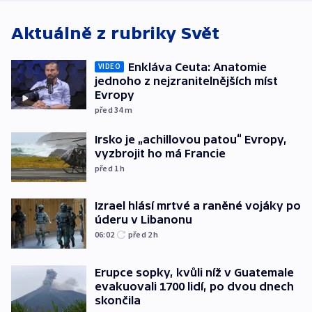
Aktuálně z rubriky
Svět
Enkláva Ceuta: Anatomie
VIDEO
jednoho z nejzranitelnějších míst
Evropy
před 34
m
Irsko je „achillovou patou“ Evropy,
vyzbrojit ho má Francie
před 1
h
Izrael hlásí mrtvé a raněné vojáky po
úderu v Libanonu
06:02
před 2
h
Erupce sopky, kvůli níž v Guatemale
evakuovali 1700 lidí, po dvou dnech
skončila