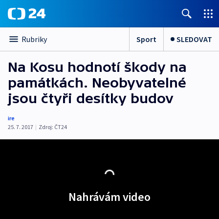
Sport
SLEDOVAT
Rubriky
Na Kosu hodnotí škody na
památkách. Neobyvatelné
jsou čtyři desítky budov
ire
25. 7. 2017
|
Zdroj:
ČT24
Nahrávám video