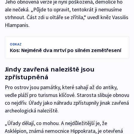
Jeho obnovená verze je nyní poškozená, demolice ho
ale nečeká. „Půjde to opravit, tentokrát ji nemusíme
strhnout. Část zdi u oltáře se zřítila,“ uvedl kněz Vassilis
Hlampanis.
ODKAZ
Kos: Nejméně dva mrtví po silném zemětřesení
Jindy zavřená naleziště jsou
zpřístupněná
Pro ostrov jsou památky, které sahají až do antiky,
vedle pláží pro turismus klíčové. Starosta slibuje obnovu
co nejdřív. Úřady jako náhradu zpřístupnily jinak zavřená
archeologická naleziště.
„Úřady dělají, co mohou. A nejdůležitější je, že
Asklépion, známá nemocnice Hippokrata, je otevřená