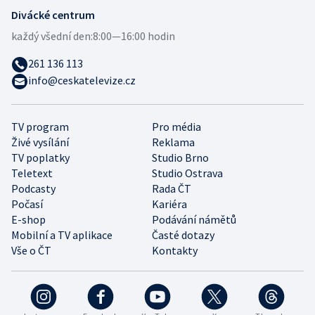
Divácké centrum
každý všední den:
8:00—16:00 hodin
261 136 113
info@ceskatelevize.cz
TV program
Pro média
Živé vysílání
Reklama
TV poplatky
Studio Brno
Teletext
Studio Ostrava
Podcasty
Rada ČT
Počasí
Kariéra
E-shop
Podávání námětů
Mobilní a TV aplikace
Časté dotazy
Vše o ČT
Kontakty