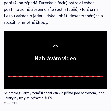
pobřeží na západě Turecka a řecký ostrov Lesbos
postihlo zemětřesení o síle šesti stupňů, které si na
Lesbu vyžádalo jednu lidskou oběť, deset zraněných a
rozsáhlé hmotné škody.
Nahrávám video
Seismolog: Kdyby zemětřesení vzniklo přímo pod ostrovem, jeho
účinky by byly asi výraznější
Zdroj:
ČT24