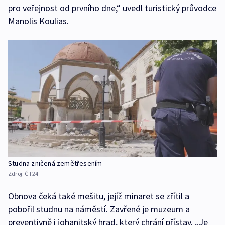
pro veřejnost od prvního dne,“ uvedl turistický průvodce
Manolis Koulias.
Studna zničená zemětřesením
Zdroj:
ČT24
Obnova čeká také mešitu, jejíž minaret se zřítil a
pobořil studnu na náměstí. Zavřené je muzeum a
preventivně i johanitský hrad, který chrání přístav. „Je