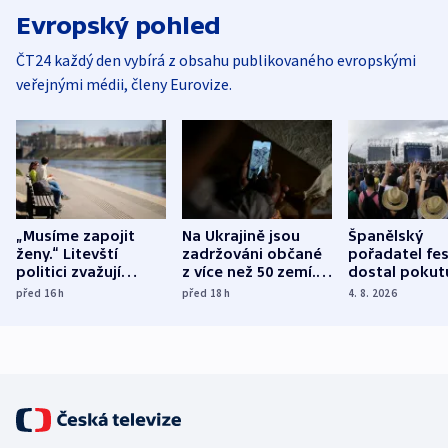
Evropský pohled
ČT24 každý den vybírá z obsahu publikovaného evropskými
veřejnými médii, členy Eurovize.
„Musíme zapojit
Na Ukrajině jsou
Španělský
ženy.“ Litevští
zadržováni občané
pořadatel fes
politici zvažují
z více než 50 zemí.
dostal pokut
dohodu o
Bojovali na straně
nekalé prakti
před 16
h
před 18
h
4. 8. 2026
demografii
Ruska