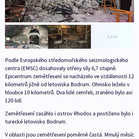
Podle Evropského středomořského seizmologického
centra (EMSC) dosahovaly otřesy síly 6,7 stupně.
Epicentrum zemětřesení se nacházelo ve vzdálenosti 12
kilometrů jižně od letoviska Bodrum. Ohnisko leželo v
hloubce 10 kilometrů. Dva lidé zemřeli, zraněno bylo asi
120 lidí.
Zemětřesení zasáhlo i ostrov Rhodos a postiženo bylo i
turecké letovisko Bodrum.
V oblasti jsou zemětřesení poměrně častá. Minulý měsíc