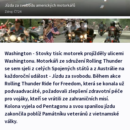
Jízda za svobodu amerických motorkářů
Zdroj:
ČT24
Washington - Stovky tisíc motorek projížděly ulicemi
Washingtonu. Motorkáři ze sdružení Rolling Thunder
se sem sjeli z celých Spojených států a z Austrálie na
každoroční událost - Jízdu za svobodu. Během akce
Rolling Thunder Ride for Freedom, která se konala už
podvaadvacáté, požadovali zlepšení zdravotní péče
pro vojáky, kteří se vrátili ze zahraničních misí.
Kolona vyjela od Pentagonu a svou spanilou jízdu
zakončila poblíž Památníku veteránů z vietnamské
války.