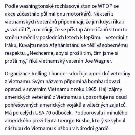
Podle washingtonské rozhlasové stanice WTOP se
akce zúčastnilo půl milionu motorkářů. Někteří z
vietnamských veteránů připomínají, že jim kdysi říkali
„vrazi dětí“, a oceňují, že se přístup Američanů v tomto
směru změnil v posledních letech k lepšímu - veteráni z
Iráku, Kuvajtu nebo Afghánistánu se těší všeobecnému
respektu. „Nechceme, aby si prošli tím, čím jsme si
prošli my,“ říká vietnamský veterán Joe Wagner.
Organizace Rolling Thunder sdružuje americké veterány
z Vietnamu. Svým názvem připomíná bombardovací
operaci v severním Vietnamu z roku 1965. Hájí zájmy
amerických veteránů z Vietnamu a upozorňuje na osud
pohřešovaných amerických vojáků a válečných zajatců.
Má po celých USA 70 odboček. Podporovala i minulého
amerického prezidenta George Bushe, který se vyhnul
nástupu do Vietnamu službou v Národní gardě.