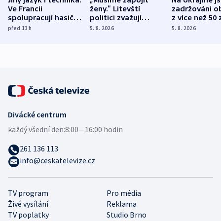
Ve Francii
ženy.“ Litevští
zadržováni o
spolupracují hasiči z
politici zvažují
z více než 50 
různých zemí
dohodu o
Bojovali na s
před 13
h
5. 8. 2026
5. 8. 2026
demografii
Ruska
Divácké centrum
každý všední den:
8:00—16:00 hodin
261 136 113
info@ceskatelevize.cz
TV program
Pro média
Živé vysílání
Reklama
TV poplatky
Studio Brno