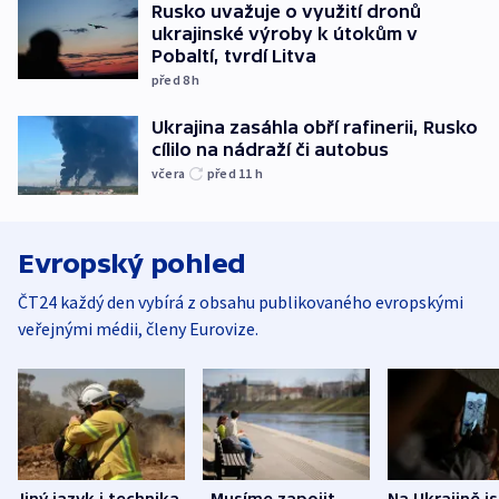
Rusko uvažuje o využití dronů
ukrajinské výroby k útokům v
Pobaltí, tvrdí Litva
před 8
h
Ukrajina zasáhla obří rafinerii, Rusko
cílilo na nádraží či autobus
včera
před 11
h
Evropský pohled
ČT24 každý den vybírá z obsahu publikovaného evropskými
veřejnými médii, členy Eurovize.
Jiný jazyk i technika.
„Musíme zapojit
Na Ukrajině j