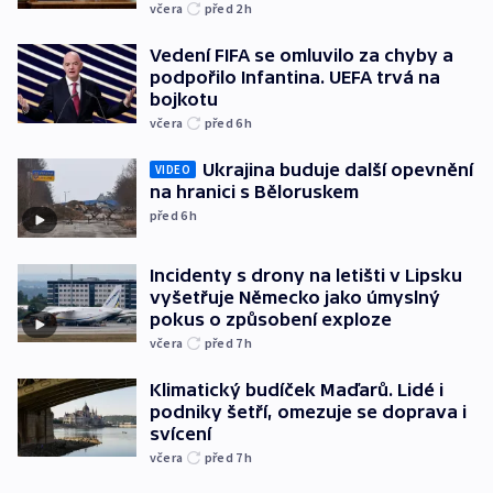
včera
před 2
h
Vedení FIFA se omluvilo za chyby a
podpořilo Infantina. UEFA trvá na
bojkotu
včera
před 6
h
Ukrajina buduje další opevnění
VIDEO
na hranici s Běloruskem
před 6
h
Incidenty s drony na letišti v Lipsku
vyšetřuje Německo jako úmyslný
pokus o způsobení exploze
včera
před 7
h
Klimatický budíček Maďarů. Lidé i
podniky šetří, omezuje se doprava i
svícení
včera
před 7
h