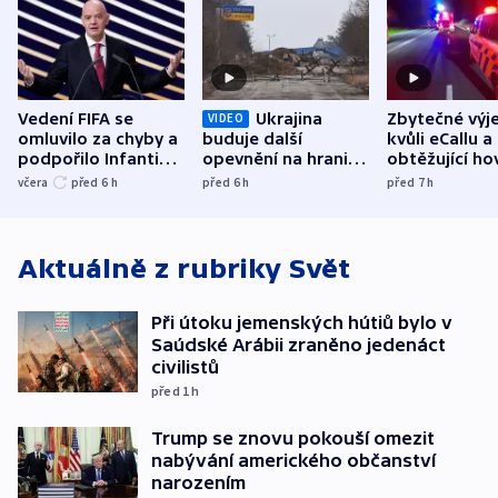
Vedení FIFA se
Ukrajina
Zbytečné výj
VIDEO
omluvilo za chyby a
buduje další
kvůli eCallu a
podpořilo Infantina.
opevnění na hranici
obtěžující ho
UEFA trvá na
s Běloruskem
zdržují záchr
včera
před 6
h
před 6
h
před 7
h
bojkotu
Aktuálně z rubriky
Svět
Při útoku jemenských hútiů bylo v
Saúdské Arábii zraněno jedenáct
civilistů
před 1
h
Trump se znovu pokouší omezit
nabývání amerického občanství
narozením