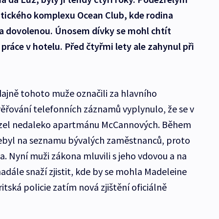
stického komplexu Ocean Club, kde rodina
a dovolenou. Únosem dívky se mohl chtít
 práce v hotelu. Před čtyřmi lety ale zahynul při
dajně tohoto muže označili za hlavního
ěřování telefonních záznamů vyplynulo, že se v
ázel nedaleko apartmánu McCannových. Během
nebyl na seznamu bývalých zaměstnanců, proto
a. Nyní muži zákona mluvili s jeho vdovou a na
adále snaží zjistit, kde by se mohla Madeleine
tská policie zatím nová zjištění oficiálně