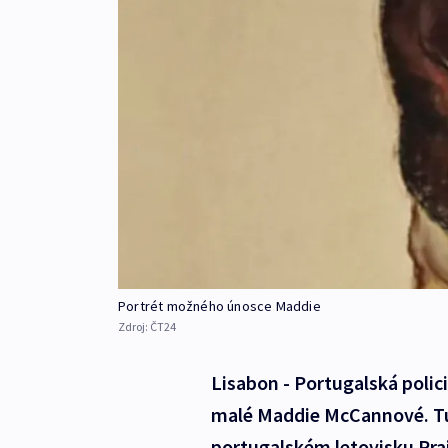
Portrét možného únosce Maddie
Zdroj:
ČT24
Lisabon - Portugalská polic
malé Maddie McCannové. Tu 
portugalském letovisku Prai