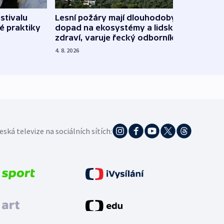
stivalu
Lesní požáry mají dlouhodobý
Ukraj
é praktiky
dopad na ekosystémy a lidské
Franc
zdraví, varuje řecký odborník
požá
4. 8. 2026
3. 8. 20
eská televize na sociálních sítích: