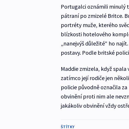
Portugalci oznámili minulý 
pátraní po zmizelé Britce. B
portréty muže, kterého svědk
blízkosti hotelového komplex
„nanejvýš důležité“ ho najít.
postavy. Podle britské polic
Maddie zmizela, když spala v
zatímco její rodiče jen něko
policie původně označila za
obvinění proti nim ale nevz
jakákoliv obvinění vždy ostře
ŠTÍTKY