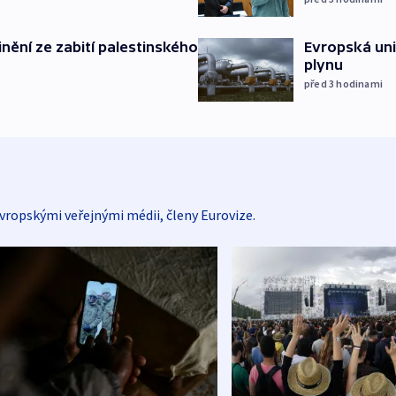
inění ze zabití palestinského
Evropská un
plynu
před 3
hodinami
vropskými veřejnými médii, členy Eurovize.