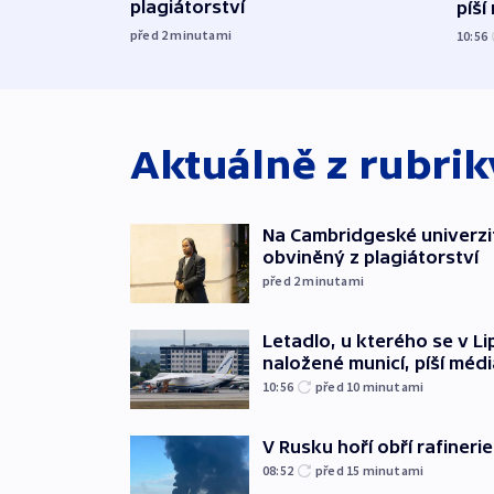
plagiátorství
píší
před 2
minutami
10:56
Aktuálně z rubri
Na Cambridgeské univerzit
obviněný z plagiátorství
před 2
minutami
Letadlo, u kterého se v Li
naložené municí, píší médi
10:56
před 10
minutami
V Rusku hoří obří rafinerie
08:52
před 15
minutami