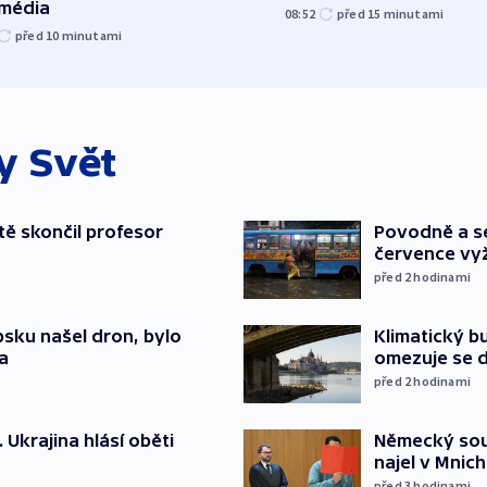
 média
08:52
před 15
minutami
před 10
minutami
ky
Svět
ě skončil profesor
Povodně a se
července vyž
před 2
hodinami
psku našel dron, bylo
Klimatický bu
a
omezuje se d
před 2
hodinami
. Ukrajina hlásí oběti
Německý soud
najel v Mnich
před 3
hodinami