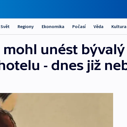
Svět
Regiony
Ekonomika
Počasí
Věda
Kultura
 mohl unést bývalý
otelu - dnes již ne