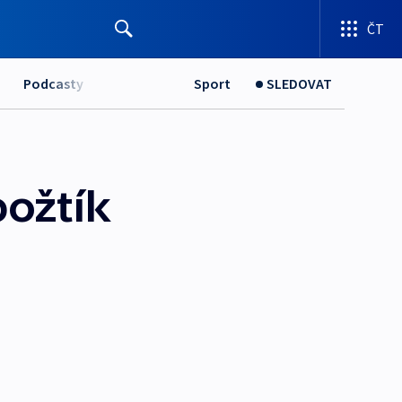
ČT
Podcasty
Sport
SLEDOVAT
božtík