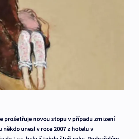
ie prošetřuje novou stopu v případu zmizení
někdo unesl v roce 2007 z hotelu v
a da Luz, byly jí tehdy čtyři roky. Podezřelým