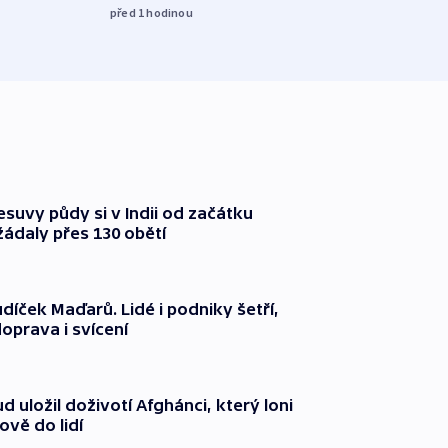
rekla
před 1
hodinou
před 1
suvy půdy si v Indii od začátku
ádaly přes 130 obětí
díček Maďarů. Lidé i podniky šetří,
oprava i svícení
 uložil doživotí Afghánci, který loni
ově do lidí