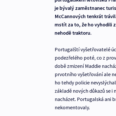
je bývalý zaměstnanec turi
McCannových tenkrát trávil
mstít za to, že ho vyhodili z
nehodě traktoru.
Portugalští vyšetřovatelé ú
podezřelého poté, co z prov
době zmizení Maddie nach
prvotního vyšetřování ale 
ho tehdy policie nevyslýchal
základě nových důkazů se i n
nacházet. Portugalská ani bri
nekomentovaly.