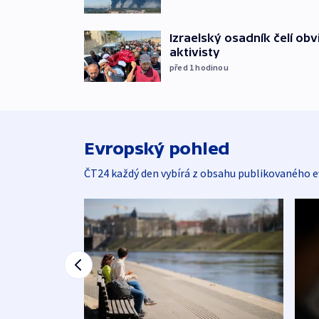
Izraelský osadník čelí obv
aktivisty
před 1
hodinou
Evropský pohled
ČT24 každý den vybírá z obsahu publikovaného e