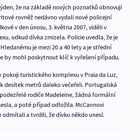
týden, že na základě nových poznatků obnovují
ritové rovněž nedávno vydali nové policejní
ové v den únosu, 3. května 2007, viděli v
u, odkud dívka zmizela. Policie uvedla, že je
 Hledanému je mezi 20 a 40 lety a je střední
ie by mohl poskytnout klíč k vyřešení případu.
 pokoji turistického komplexu v Praia da Luz,
lik desítek metrů daleko večeřeli. Portugalská
 podezřelé rodiče Madeleine, žádná formální
nesla, a poté případ odložila. McCannovi
 odmítali a tvrdili, že dívku někdo unesl.