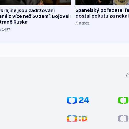
Španělský pořadatel fe
krajině jsou zadržováni
dostal pokutu za nekal
né z více než 50 zemí. Bojovali
straně Ruska
4. 8. 2026
v 14:37
Č