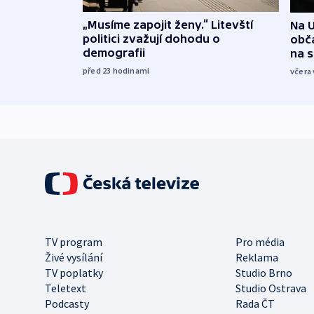
„Musíme zapojit ženy.“ Litevští
Na U
politici zvažují dohodu o
obča
demografii
na 
před 23
hodinami
včera 
TV program
Pro média
Živé vysílání
Reklama
TV poplatky
Studio Brno
Teletext
Studio Ostrava
Podcasty
Rada ČT