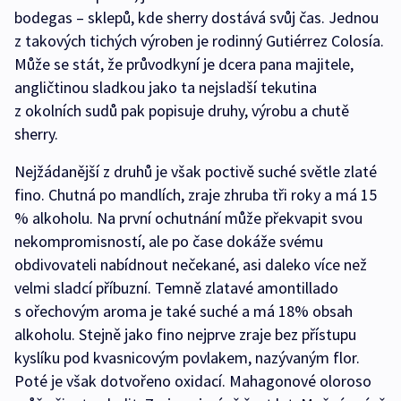
bodegas – sklepů, kde sherry dostává svůj čas. Jednou
z takových tichých výroben je rodinný Gutiérrez Colosía.
Může se stát, že průvodkyní je dcera pana majitele,
angličtinou sladkou jako ta nejsladší tekutina
z okolních sudů pak popisuje druhy, výrobu a chutě
sherry.
Nejžádanější z druhů je však poctivě suché světle zlaté
fino. Chutná po mandlích, zraje zhruba tři roky a má 15
% alkoholu. Na první ochutnání může překvapit svou
nekompromisností, ale po čase dokáže svému
obdivovateli nabídnout nečekané, asi daleko více než
velmi sladcí příbuzní. Temně zlatavé amontillado
s ořechovým aroma je také suché a má 18% obsah
alkoholu. Stejně jako fino nejprve zraje bez přístupu
kyslíku pod kvasnicovým povlakem, nazývaným flor.
Poté je však dotvořeno oxidací. Mahagonové oloroso