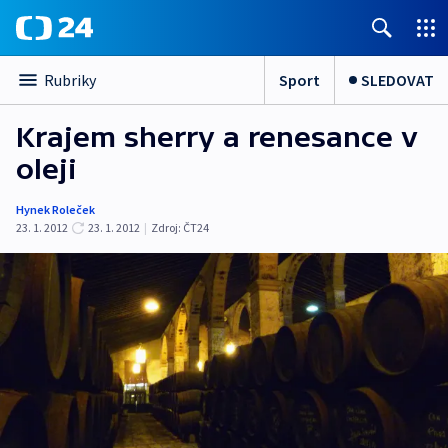
Sport
SLEDOVAT
Rubriky
Krajem sherry a renesance v
oleji
Hynek Roleček
23. 1. 2012
23. 1. 2012
|
Zdroj:
ČT24