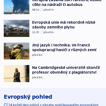
cílilo na nádraží či autobus
08:52
před 5
h
Evropská unie má rekordně nízké
zásoby zemního plynu
11:23
před 6
h
Jiný jazyk i technika. Ve Francii
spolupracují hasiči z různých zemí
před 6
h
Na Cambridgeské univerzitě skončil
profesor obviněný z plagiátorství
před 6
h
Evropský pohled
ČT24 každý den vybírá z obsahu publikovaného evropskými