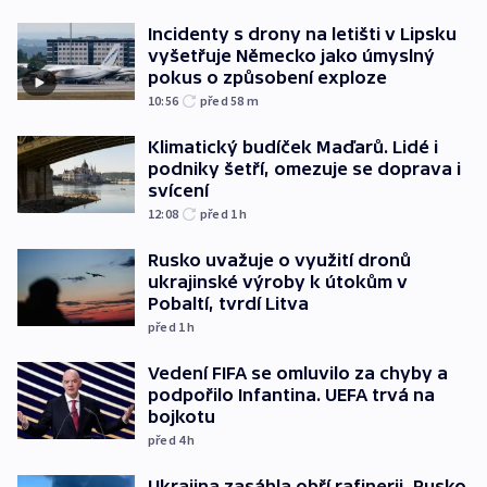
Incidenty s drony na letišti v Lipsku
vyšetřuje Německo jako úmyslný
pokus o způsobení exploze
10:56
před 58
m
Klimatický budíček Maďarů. Lidé i
podniky šetří, omezuje se doprava i
svícení
12:08
před 1
h
Rusko uvažuje o využití dronů
ukrajinské výroby k útokům v
Pobaltí, tvrdí Litva
před 1
h
Vedení FIFA se omluvilo za chyby a
podpořilo Infantina. UEFA trvá na
bojkotu
před 4
h
Ukrajina zasáhla obří rafinerii, Rusko