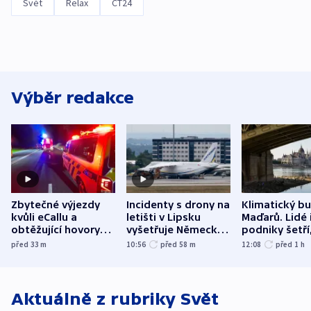
Svět
Relax
ČT24
Výběr redakce
Zbytečné výjezdy
Incidenty s drony na
Klimatický b
kvůli eCallu a
letišti v Lipsku
Maďarů. Lidé 
obtěžující hovory
vyšetřuje Německo
podniky šetří
zdržují záchranáře
jako úmyslný pokus
omezuje se d
před 33
m
10:56
před 58
m
12:08
před 1
h
o způsobení
i svícení
exploze
Aktuálně z rubriky
Svět