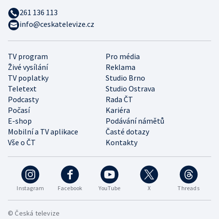
261 136 113
info@ceskatelevize.cz
TV program
Pro média
Živé vysílání
Reklama
TV poplatky
Studio Brno
Teletext
Studio Ostrava
Podcasty
Rada ČT
Počasí
Kariéra
E-shop
Podávání námětů
Mobilní a TV aplikace
Časté dotazy
Vše o ČT
Kontakty
Instagram
Facebook
YouTube
X
Threads
© Česká televize