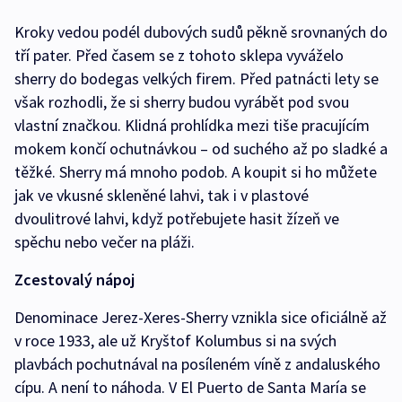
Kroky vedou podél dubových sudů pěkně srovnaných do
tří pater. Před časem se z tohoto sklepa vyváželo
sherry do bodegas velkých firem. Před patnácti lety se
však rozhodli, že si sherry budou vyrábět pod svou
vlastní značkou. Klidná prohlídka mezi tiše pracujícím
mokem končí ochutnávkou – od suchého až po sladké a
těžké. Sherry má mnoho podob. A koupit si ho můžete
jak ve vkusné skleněné lahvi, tak i v plastové
dvoulitrové lahvi, když potřebujete hasit žízeň ve
spěchu nebo večer na pláži.
Zcestovalý nápoj
Denominace Jerez-Xeres-Sherry vznikla sice oficiálně až
v roce 1933, ale už Kryštof Kolumbus si na svých
plavbách pochutnával na posíleném víně z andaluského
cípu. A není to náhoda. V El Puerto de Santa María se