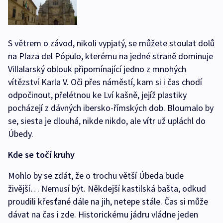
S větrem o závod, nikoli vypjatý, se můžete stoulat dolů
na Plaza del Pópulo, kterému na jedné straně dominuje
Villalarský oblouk připomínající jedno z mnohých
vítězství Karla V. Oči přes náměstí, kam si i čas chodí
odpočinout, přelétnou ke Lví kašně, jejíž plastiky
pocházejí z dávných ibersko-římských dob. Bloumalo by
se, siesta je dlouhá, nikde nikdo, ale vítr už upláchl do
Úbedy.
Kde se točí kruhy
Mohlo by se zdát, že o trochu větší Úbeda bude
živější… Nemusí být. Někdejší kastilská bašta, odkud
proudili křesťané dále na jih, netepe stále. Čas si může
dávat na čas i zde. Historickému jádru vládne jeden