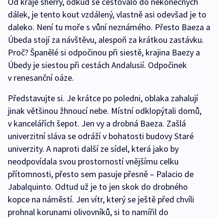
Od kraje sherry, odkud se cestovalo do nekonečných
dálek, je tento kout vzdálený, vlastně asi odevšad je to
daleko. Není tu moře s vůní neznámého. Přesto Baeza a
Úbeda stojí za návštěvu, alespoň za krátkou zastávku.
Proč? Španělé si odpočinou při siestě, krajina Baezy a
Úbedy je siestou při cestách Andalusií. Odpočinek
v renesanční oáze.
Představujte si. Je krátce po poledni, oblaka zahalují
jinak většinou žhnoucí nebe. Místní odklopýtali domů,
v kancelářích šepot. Jen vy a drobná Baeza. Zašlá
univerzitní sláva se odráží v bohatosti budovy Staré
univerzity. A naproti další ze sídel, která jako by
neodpovídala svou prostorností vnějšímu celku
přítomnosti, přesto sem pasuje přesně – Palacio de
Jabalquinto. Odtud už je to jen skok do drobného
kopce na náměstí. Jen vítr, který se ještě před chvíli
prohnal korunami olivovníků, si to namířil do