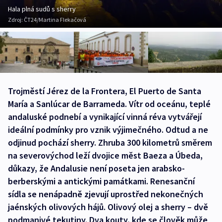
Hala plná sudů s sherry
Zdroj:
ČT24/Martina Flekačová
Trojměstí Jérez de la Frontera, El Puerto de Santa
María a Sanlúcar de Barrameda. Vítr od oceánu, teplé
andaluské podnebí a vynikající vinná réva vytvářejí
ideální podmínky pro vznik výjimečného. Odtud a ne
odjinud pochází sherry. Zhruba 300 kilometrů směrem
na severovýchod leží dvojice měst Baeza a Úbeda,
důkazy, že Andalusie není poseta jen arabsko-
berberskými a antickými památkami. Renesanční
sídla se nenápadně zjevují uprostřed nekonečných
jaénských olivových hájů. Olivový olej a sherry – dvě
podmanivé tekutiny. Dva kouty, kde se člověk může