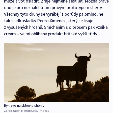
může život osladit. Zraje nejméně šest let. Možná právě
ono je pro neznalého tím pravým prototypem sherry.
Všechny tyto druhy se vyrábějí z odrůdy palomino, ne
tak sladkosladký Pedro Ximénez, který se lisuje
z vysušených hroznů. Smícháním s olorosem pak vzniká
cream – velmi oblíbený produkt britské vyšší třídy.
Býk zve na sklenku sherry
Zdroj:
Jason Merritt/Getty Images