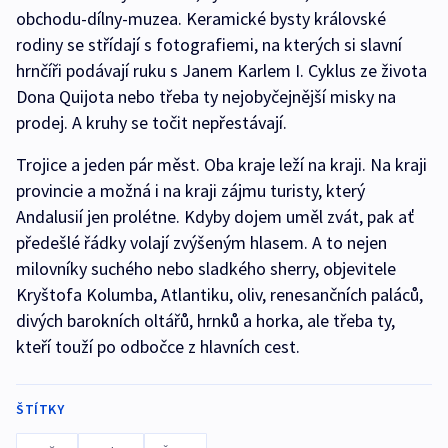
obchodu-dílny-muzea. Keramické bysty královské
rodiny se střídají s fotografiemi, na kterých si slavní
hrnčíři podávají ruku s Janem Karlem I. Cyklus ze života
Dona Quijota nebo třeba ty nejobyčejnější misky na
prodej. A kruhy se točit nepřestávají.
Trojice a jeden pár měst. Oba kraje leží na kraji. Na kraji
provincie a možná i na kraji zájmu turisty, který
Andalusií jen prolétne. Kdyby dojem uměl zvát, pak ať
předešlé řádky volají zvýšeným hlasem. A to nejen
milovníky suchého nebo sladkého sherry, objevitele
Kryštofa Kolumba, Atlantiku, oliv, renesančních paláců,
divých barokních oltářů, hrnků a horka, ale třeba ty,
kteří touží po odbočce z hlavních cest.
ŠTÍTKY