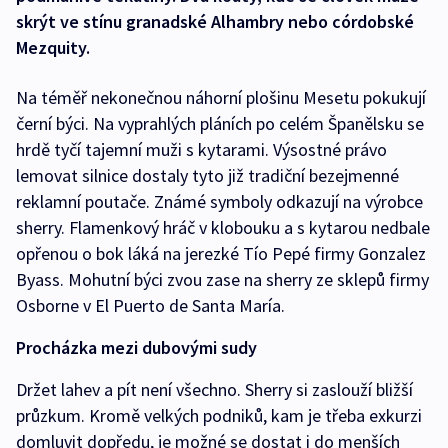
skrýt ve stínu granadské Alhambry nebo córdobské
Mezquity.
Na téměř nekonečnou náhorní plošinu Mesetu pokukují
černí býci. Na vyprahlých pláních po celém Španělsku se
hrdě tyčí tajemní muži s kytarami. Výsostné právo
lemovat silnice dostaly tyto již tradiční bezejmenné
reklamní poutače. Známé symboly odkazují na výrobce
sherry. Flamenkový hráč v klobouku a s kytarou nedbale
opřenou o bok láká na jerezké Tío Pepé firmy Gonzalez
Byass. Mohutní býci zvou zase na sherry ze sklepů firmy
Osborne v El Puerto de Santa María.
Procházka mezi dubovými sudy
Držet lahev a pít není všechno. Sherry si zaslouží bližší
průzkum. Kromě velkých podniků, kam je třeba exkurzi
domluvit dopředu, je možné se dostat i do menších