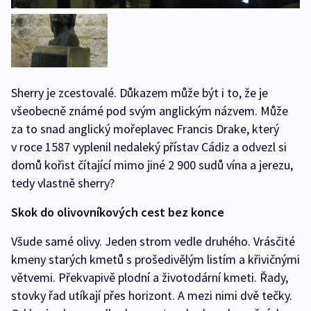
Sherry je zcestovalé. Důkazem může být i to, že je
všeobecně známé pod svým anglickým názvem. Může
za to snad anglický mořeplavec Francis Drake, který
v roce 1587 vyplenil nedaleký přístav Cádiz a odvezl si
domů kořist čítající mimo jiné 2 900 sudů vína a jerezu,
tedy vlastně sherry?
Skok do olivovníkových cest bez konce
Všude samé olivy. Jeden strom vedle druhého. Vrásčité
kmeny starých kmetů s prošedivělým listím a křivičnými
větvemi. Překvapivě plodní a životodární kmeti. Řady,
stovky řad utíkají přes horizont. A mezi nimi dvě tečky.