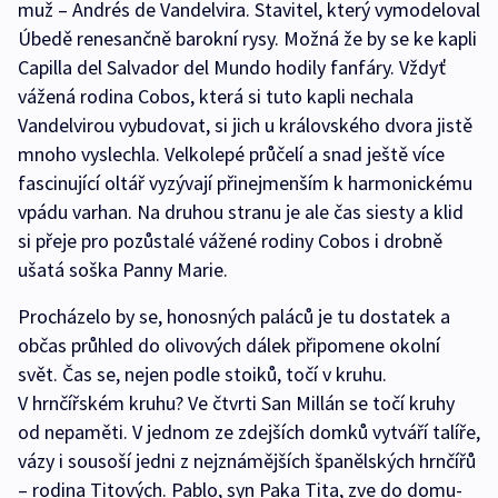
muž – Andrés de Vandelvira. Stavitel, který vymodeloval
Úbedě renesančně barokní rysy. Možná že by se ke kapli
Capilla del Salvador del Mundo hodily fanfáry. Vždyť
vážená rodina Cobos, která si tuto kapli nechala
Vandelvirou vybudovat, si jich u královského dvora jistě
mnoho vyslechla. Velkolepé průčelí a snad ještě více
fascinující oltář vyzývají přinejmenším k harmonickému
vpádu varhan. Na druhou stranu je ale čas siesty a klid
si přeje pro pozůstalé vážené rodiny Cobos i drobně
ušatá soška Panny Marie.
Procházelo by se, honosných paláců je tu dostatek a
občas průhled do olivových dálek připomene okolní
svět. Čas se, nejen podle stoiků, točí v kruhu.
V hrnčířském kruhu? Ve čtvrti San Millán se točí kruhy
od nepaměti. V jednom ze zdejších domků vytváří talíře,
vázy i sousoší jedni z nejznámějších španělských hrnčířů
– rodina Titových. Pablo, syn Paka Tita, zve do domu-