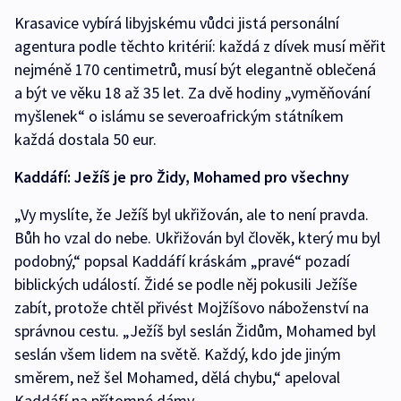
Krasavice vybírá libyjskému vůdci jistá personální
agentura podle těchto kritérií: každá z dívek musí měřit
nejméně 170 centimetrů, musí být elegantně oblečená
a být ve věku 18 až 35 let. Za dvě hodiny „vyměňování
myšlenek“ o islámu se severoafrickým státníkem
každá dostala 50 eur.
Kaddáfí: Ježíš je pro Židy, Mohamed pro všechny
„Vy myslíte, že Ježíš byl ukřižován, ale to není pravda.
Bůh ho vzal do nebe. Ukřižován byl člověk, který mu byl
podobný,“ popsal Kaddáfí kráskám „pravé“ pozadí
biblických událostí. Židé se podle něj pokusili Ježíše
zabít, protože chtěl přivést Mojžíšovo náboženství na
správnou cestu. „Ježíš byl seslán Židům, Mohamed byl
seslán všem lidem na světě. Každý, kdo jde jiným
směrem, než šel Mohamed, dělá chybu,“ apeloval
Kaddáfí na přítomné dámy.