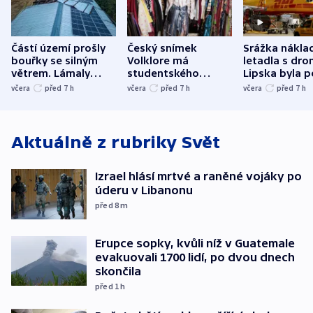
Částí území prošly
Český snímek
Srážka nákla
bouřky se silným
Volklore má
letadla s dr
větrem. Lámaly
studentského
Lipska byla p
stromy a poničily
Oscara, zabojuje o
německého mi
včera
před 7
h
včera
před 7
h
včera
před 7
h
střechu
cenu za krátký film
hybridní útok
Aktuálně z rubriky
Svět
Izrael hlásí mrtvé a raněné vojáky po
úderu v Libanonu
před 8
m
Erupce sopky, kvůli níž v Guatemale
evakuovali 1700 lidí, po dvou dnech
skončila
před 1
h