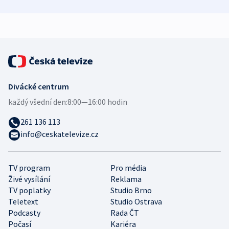
demografii
Ruska
Divácké centrum
každý všední den:
8:00—16:00 hodin
261 136 113
info@ceskatelevize.cz
TV program
Pro média
Živé vysílání
Reklama
TV poplatky
Studio Brno
Teletext
Studio Ostrava
Podcasty
Rada ČT
Počasí
Kariéra