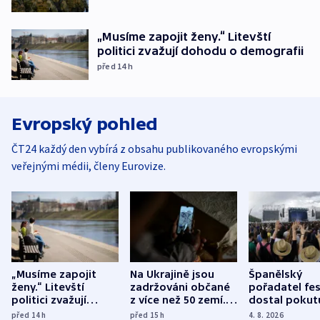
„Musíme zapojit ženy.“ Litevští
politici zvažují dohodu o demografii
před 14
h
Evropský pohled
ČT24 každý den vybírá z obsahu publikovaného evropskými
veřejnými médii, členy Eurovize.
„Musíme zapojit
Na Ukrajině jsou
Španělský
ženy.“ Litevští
zadržováni občané
pořadatel fes
politici zvažují
z více než 50 zemí.
dostal pokut
dohodu o
Bojovali na straně
nekalé prakti
před 14
h
před 15
h
4. 8. 2026