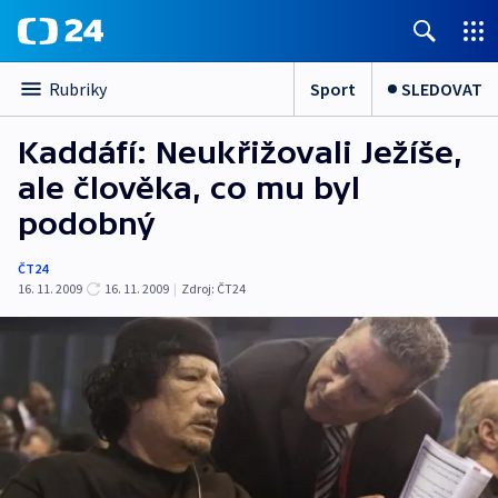
Sport
SLEDOVAT
Rubriky
Kaddáfí: Neukřižovali Ježíše,
ale člověka, co mu byl
podobný
ČT24
16. 11. 2009
16. 11. 2009
|
Zdroj:
ČT24