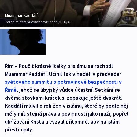
Muammar Kaddáfí
Zdroj:
Reuters/ Alessandro Bianchi/ČTK/AP
Řím – Poučit krásné Italky o islámu se rozhodl
Muammar Kaddáfí. Učinil tak v neděli v předvečer
světového summitu o potravinové bezpečnosti v
Římě
, jehož se libyjský vůdce účastní. Setkání se
dvěma stovkami krásek si zopakuje ještě dvakrát.
Kaddáfí mluvil o roli žen v islámu, které by podle něj
měly mít stejná práva a povinnosti jako muži, popřel
ukřižování Krista a vyzval přítomné, aby na islám
přestoupily.