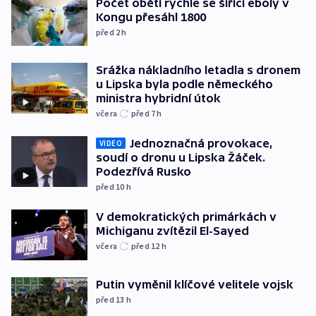
Počet obětí rychle se šířící eboly v
Kongu přesáhl 1800
před 2
h
Srážka nákladního letadla s dronem
u Lipska byla podle německého
ministra hybridní útok
včera
před 7
h
Jednoznačná provokace,
VIDEO
soudí o dronu u Lipska Žáček.
Podezřívá Rusko
před 10
h
V demokratických primárkách v
Michiganu zvítězil El-Sayed
včera
před 12
h
Putin vyměnil klíčové velitele vojsk
před 13
h