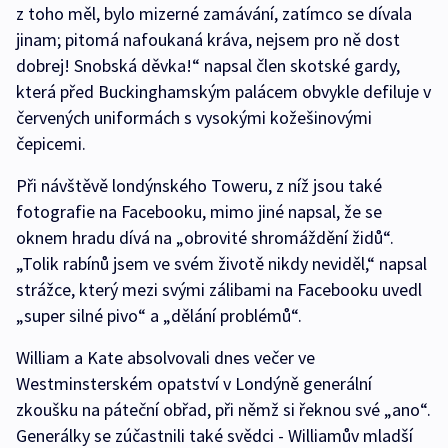
z toho měl, bylo mizerné zamávání, zatímco se dívala
jinam; pitomá nafoukaná kráva, nejsem pro ně dost
dobrej! Snobská děvka!“ napsal člen skotské gardy,
která před Buckinghamským palácem obvykle defiluje v
červených uniformách s vysokými kožešinovými
čepicemi.
Při návštěvě londýnského Toweru, z níž jsou také
fotografie na Facebooku, mimo jiné napsal, že se
oknem hradu dívá na „obrovité shromáždění židů“.
„Tolik rabínů jsem ve svém životě nikdy neviděl,“ napsal
strážce, který mezi svými zálibami na Facebooku uvedl
„super silné pivo“ a „dělání problémů“.
William a Kate absolvovali dnes večer ve
Westminsterském opatství v Londýně generální
zkoušku na páteční obřad, při němž si řeknou své „ano“.
Generálky se zúčastnili také svědci - Williamův mladší