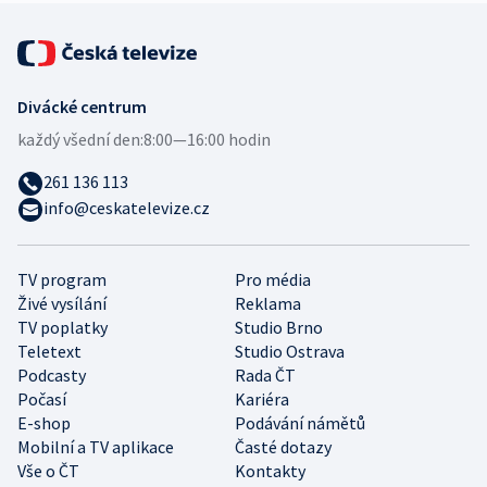
Divácké centrum
každý všední den:
8:00—16:00 hodin
261 136 113
info@ceskatelevize.cz
TV program
Pro média
Živé vysílání
Reklama
TV poplatky
Studio Brno
Teletext
Studio Ostrava
Podcasty
Rada ČT
Počasí
Kariéra
E-shop
Podávání námětů
Mobilní a TV aplikace
Časté dotazy
Vše o ČT
Kontakty