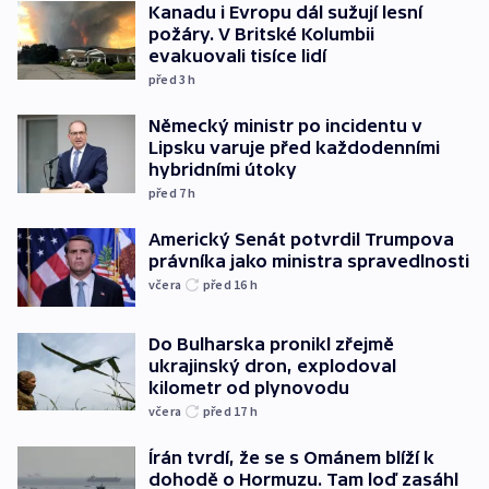
Kanadu i Evropu dál sužují lesní
požáry. V Britské Kolumbii
evakuovali tisíce lidí
před 3
h
Německý ministr po incidentu v
Lipsku varuje před každodenními
hybridními útoky
před 7
h
Americký Senát potvrdil Trumpova
právníka jako ministra spravedlnosti
včera
před 16
h
Do Bulharska pronikl zřejmě
ukrajinský dron, explodoval
kilometr od plynovodu
včera
před 17
h
Írán tvrdí, že se s Ománem blíží k
dohodě o Hormuzu. Tam loď zasáhl