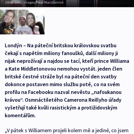
Zdroj:
Getty Images/Peter Macdiarmid
Londýn – Na páteční britskou královskou svatbu
čekají s napětím miliony fanoušků, další miliony ji
nijak neprožívají a najdou se tací, kteří prince Williama
a Kate Middletonovou nemohou vystát. jeden člen
britské čestné stráže byl na páteční den svatby
dokonce postaven mimo službu poté, co na svém
profilu na Facebooku nazval nevěstu „nafoukanou
krávou“. Osmnáctiletého Camerona Reillyho úřady
vyšetřují také kvůli rasistickým a protižidovským
komentářům.
„V pátek s Williamem projeli kolem mě a jediné, co jsem