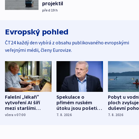
projektil
před 19
h
Evropský pohled
ČT24 každý den vybírá z obsahu publikovaného evropskými
veřejnými médii, členy Eurovize.
Falešní „lékaři“
Spekulace o
Pobyt u vodn
vytvoření AI šíří
přímém ruském
ploch zvyšuje
mezi staršími
útoku jsou pošetilé,
duševní poho
Poláky nebezpečné
míní estonský
ukázala
včera v 07:00
7. 8. 2026
7. 8. 2026
zdravotní rady
bezpečnostní
mezinárodní 
expert