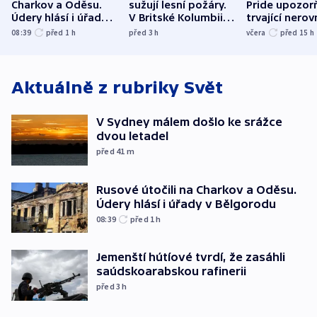
Charkov a Oděsu.
sužují lesní požáry.
Pride upozorň
Údery hlásí i úřady v
V Britské Kolumbii
trvající nerov
Bělgorodu
evakuovali tisíce lidí
společensko
08:39
před 1
h
před 3
h
včera
před 15
h
atmosféru
Aktuálně z rubriky
Svět
V Sydney málem došlo ke srážce
dvou letadel
před 41
m
Rusové útočili na Charkov a Oděsu.
Údery hlásí i úřady v Bělgorodu
08:39
před 1
h
Jemenští hútíové tvrdí, že zasáhli
saúdskoarabskou rafinerii
před 3
h