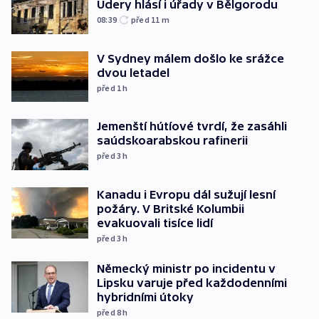
Údery hlásí i úřady v Bělgorodu
08:39
před 11
m
V Sydney málem došlo ke srážce
dvou letadel
před 1
h
Jemenští hútíové tvrdí, že zasáhli
saúdskoarabskou rafinerii
před 3
h
Kanadu i Evropu dál sužují lesní
požáry. V Britské Kolumbii
evakuovali tisíce lidí
před 3
h
Německý ministr po incidentu v
Lipsku varuje před každodenními
hybridními útoky
před 8
h