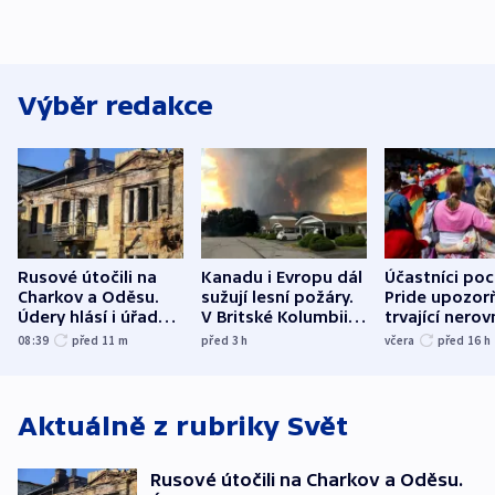
Výběr redakce
Rusové útočili na
Kanadu i Evropu dál
Účastníci po
Charkov a Oděsu.
sužují lesní požáry.
Pride upozorň
Údery hlásí i úřady v
V Britské Kolumbii
trvající nerov
Bělgorodu
evakuovali tisíce lidí
společensko
08:39
před 11
m
před 3
h
včera
před 16
h
atmosféru
Aktuálně z rubriky
Svět
Rusové útočili na Charkov a Oděsu.