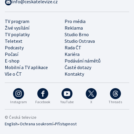
info@ceskatelevize.cz
TV program
Pro média
Živé vysílání
Reklama
TV poplatky
Studio Brno
Teletext
Studio Ostrava
Podcasty
Rada ČT
Počasí
Kariéra
E-shop
Podávání námětů
Mobilní a TV aplikace
Časté dotazy
Vše o ČT
Kontakty
Instagram
Facebook
YouTube
X
Threads
© Česká televize
•
•
English
Ochrana soukromí
Přístupnost