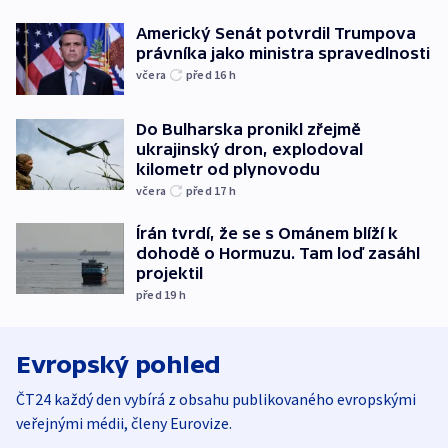
Americký Senát potvrdil Trumpova
právníka jako ministra spravedlnosti
včera
před 16
h
Do Bulharska pronikl zřejmě
ukrajinský dron, explodoval
kilometr od plynovodu
včera
před 17
h
Írán tvrdí, že se s Ománem blíží k
dohodě o Hormuzu. Tam loď zasáhl
projektil
před 19
h
Evropský pohled
ČT24 každý den vybírá z obsahu publikovaného evropskými
veřejnými médii, členy Eurovize.