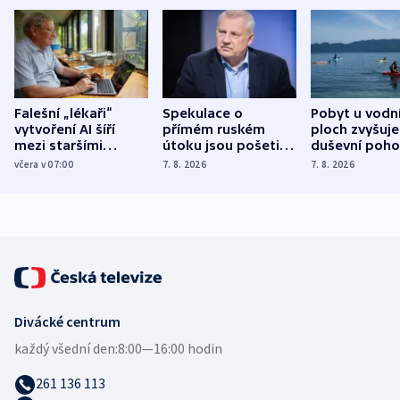
Falešní „lékaři“
Spekulace o
Pobyt u vodn
vytvoření AI šíří
přímém ruském
ploch zvyšuje
mezi staršími
útoku jsou pošetilé,
duševní poho
Poláky nebezpečné
míní estonský
ukázala
včera v 07:00
7. 8. 2026
7. 8. 2026
zdravotní rady
bezpečnostní
mezinárodní 
expert
Divácké centrum
každý všední den:
8:00—16:00 hodin
261 136 113