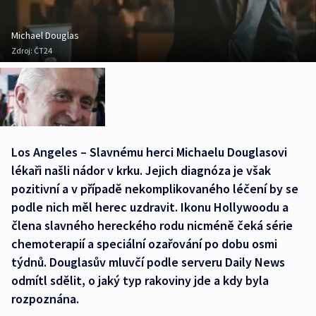
Michael Douglas
Zdroj:
ČT24
Los Angeles – Slavnému herci Michaelu Douglasovi
lékaři našli nádor v krku. Jejich diagnóza je však
pozitivní a v případě nekomplikovaného léčení by se
podle nich měl herec uzdravit. Ikonu Hollywoodu a
člena slavného hereckého rodu nicméně čeká série
chemoterapií a speciální ozařování po dobu osmi
týdnů. Douglasův mluvčí podle serveru Daily News
odmítl sdělit, o jaký typ rakoviny jde a kdy byla
rozpoznána.