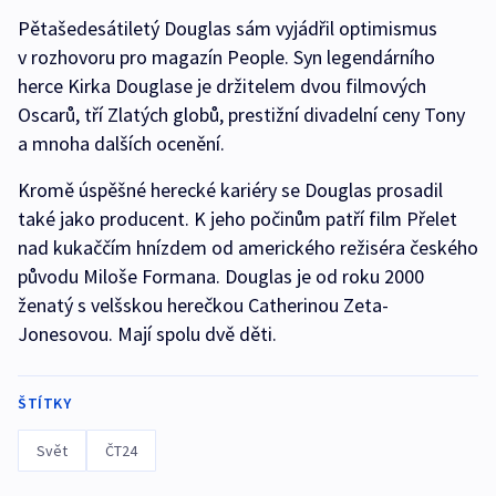
Pětašedesátiletý Douglas sám vyjádřil optimismus
v rozhovoru pro magazín People. Syn legendárního
herce Kirka Douglase je držitelem dvou filmových
Oscarů, tří Zlatých globů, prestižní divadelní ceny Tony
a mnoha dalších ocenění.
Kromě úspěšné herecké kariéry se Douglas prosadil
také jako producent. K jeho počinům patří film Přelet
nad kukaččím hnízdem od amerického režiséra českého
původu Miloše Formana. Douglas je od roku 2000
ženatý s velšskou herečkou Catherinou Zeta-
Jonesovou. Mají spolu dvě děti.
ŠTÍTKY
Svět
ČT24