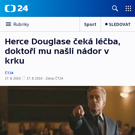
Sport
SLEDOVAT
Rubriky
Herce Douglase čeká léčba,
doktoři mu našli nádor v
krku
ČT24
17. 8. 2010
17. 8. 2010
|
Zdroj:
ČT24