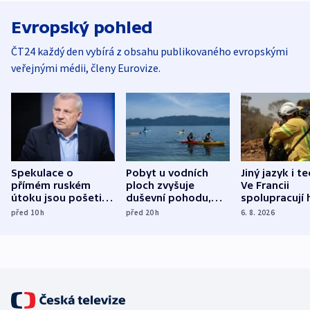
Evropský pohled
ČT24 každý den vybírá z obsahu publikovaného evropskými
veřejnými médii, členy Eurovize.
Spekulace o
Pobyt u vodních
Jiný jazyk i t
přímém ruském
ploch zvyšuje
Ve Francii
útoku jsou pošetilé,
duševní pohodu,
spolupracují h
míní estonský
ukázala
různých zemí
před 10
h
před 20
h
6. 8. 2026
bezpečnostní
mezinárodní studie
expert