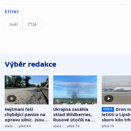
ŠTÍTKY
Svět
ČT24
Výběr redakce
Hejtmani řeší
Ukrajina zasáhla
Dron n
VIDEO
chybějící peníze na
sklad Wildberries,
letišti u Lips
opravu silnic. Jsou
Rusové útočili na
skoro kilo trh
nenárokové, namítá
trh, hasiče či
indicie ukazuj
včera
před 6
h
včera
před 7
h
před 7
h
ministerstvo
stadion
Rusko