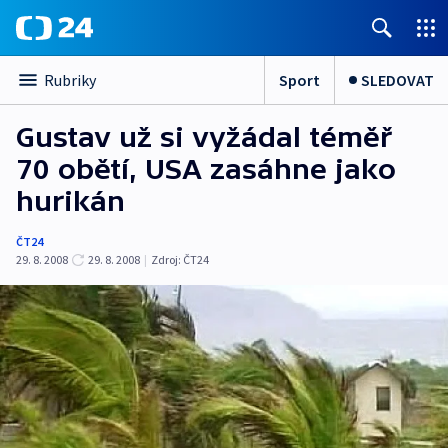
Sport
SLEDOVAT
Rubriky
Gustav už si vyžádal téměř
70 obětí, USA zasáhne jako
hurikán
ČT24
29. 8. 2008
29. 8. 2008
|
Zdroj:
ČT24