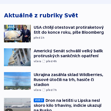
Aktuálně z rubriky
Svět
USA chtějí otestovat protiraketový
štít do konce roku, píše Bloomberg
před 1
h
Americký Senát schválil velký balík
protiruských sankčních opatření
včera
před 4
h
Ukrajina zasáhla sklad Wildberries,
Rusové útočili na trh, hasiče či
stadion
včera
před 7
h
Dron na letišti u Lipska nesl
VIDEO
skoro kilo trhaviny, indicie ukazují
na Rusko