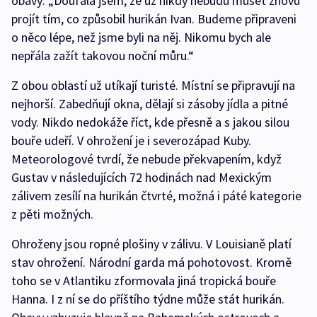
obavy: „Doufala jsem, že už nikdy nebudu muset znovu
projít tím, co způsobil hurikán Ivan. Budeme připraveni
o něco lépe, než jsme byli na něj. Nikomu bych ale
nepřála zažít takovou noční můru.“
Z obou oblastí už utíkají turisté. Místní se připravují na
nejhorší. Zabedňují okna, dělají si zásoby jídla a pitné
vody. Nikdo nedokáže říct, kde přesně a s jakou silou
bouře udeří. V ohrožení je i severozápad Kuby.
Meteorologové tvrdí, že nebude překvapením, když
Gustav v následujících 72 hodinách nad Mexickým
zálivem zesílí na hurikán čtvrté, možná i páté kategorie
z pěti možných.
Ohroženy jsou ropné plošiny v zálivu. V Louisianě platí
stav ohrožení. Národní garda má pohotovost. Kromě
toho se v Atlantiku zformovala jiná tropická bouře
Hanna. I z ní se do příštího týdne může stát hurikán.