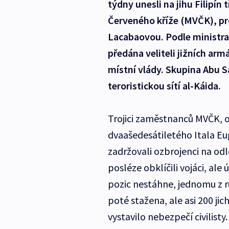
týdny unesli na jihu Filipín
Červeného kříže (MVČK), pro
Lacabaovou. Podle ministra
předána veliteli jižních ar
místní vlády. Skupina Abu S
teroristickou sítí al-Káida.
Trojici zaměstnanců MVČK, 
dvaašedesátiletého Itala Eu
zadržovali ozbrojenci na odl
posléze obklíčili vojáci, ale
pozic nestáhne, jednomu z r
poté stažena, ale asi 200 j
vystavilo nebezpečí civilisty.