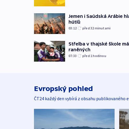
Jemen i Saúdská Arábie hlá
hútíů
03:12
před 32
minutami
Střelba v thajské škole má
raněných
07:33
před 1
hodinou
Evropský pohled
ČT24 každý den vybírá z obsahu publikovaného e