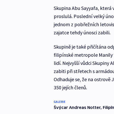
Skupina Abu Sayyafa, která 
proslulá. Poslední velký únos
jednom z pobřežních letovise
zajatce tehdy únosci zabili.
Skupině je také přičítána o
filipínské metropole Manily 
lidí. Nejvyšší vůdci Skupiny 
zabiti při střetech s armádou
Odhaduje se, že na ostrově 
350 jejích členů.
GALERIE
Švýcar Andreas Notter, Filip