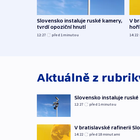
Slovensko instaluje ruské kamery,
V br
tvrdí opoziční hnutí
hoří
12:27
před 1
minutou
14:22
Aktuálně z rubri
Slovensko instaluje ruské 
12:27
před 1
minutou
V bratislavské rafinerii Sl
14:22
před 18
minutami