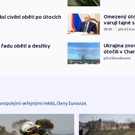
Omezený úto
sí civilní oběti po útocích
varují tajné 
09:05
před 5
ho
Ukrajina zno
 řadu obětí a desítky
útočili v Cha
před 6
hodinami
vropskými veřejnými médii, členy Eurovize.