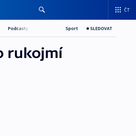
ČT
Podcasty
Sport
SLEDOVAT
no rukojmí