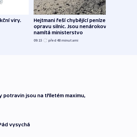
ční viry.
Hejtmani řeší chybějící peníze na
Virtu
opravu silnic. Jsou nenárokové,
Lékař
namítá ministerstvo
česk
09:15
před 48
minutami
před 1
 potravin jsou na tříletém maximu,
 Pád vysychá