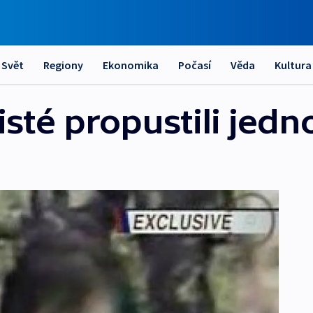
Svět
Regiony
Ekonomika
Počasí
Věda
Kultura
risté propustili jed