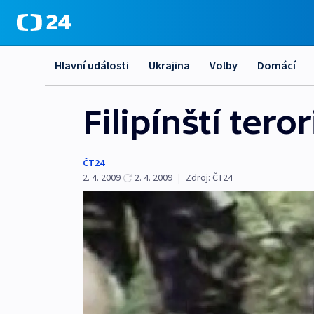
Hlavní události
Ukrajina
Volby
Domácí
Filipínští tero
ČT24
2. 4. 2009
2. 4. 2009
|
Zdroj:
ČT24