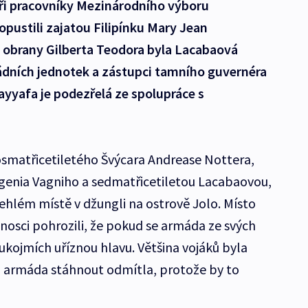
 tři pracovníky Mezinárodního výboru
pustili zajatou Filipínku Mary Jean
 obrany Gilberta Teodora byla Lacabaová
mádních jednotek a zástupci tamního guvernéra
ayyafa je podezřelá ze spolupráce s
osmatřicetiletého Švýcara Andrease Nottera,
genia Vagniho a sedmatřicetiletou Lacabaovou,
ehlém místě v džungli na ostrově Jolo. Místo
 únosci pohrozili, že pokud se armáda ze svých
ukojmích uříznou hlavu. Většina vojáků byla
ich armáda stáhnout odmítla, protože by to