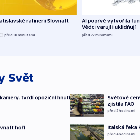
atislavské rafinerii Slovnaft
AI poprvé vytvořila funk
Vědci varují i uklidňují
před 18
minutami
před 22
minutami
ky
Svět
kamery, tvrdí opoziční hnutí
Světové ceny
zjistila FAO
před 2
hodinami
Italská řeka
ovnaft hoří
před 4
hodinami