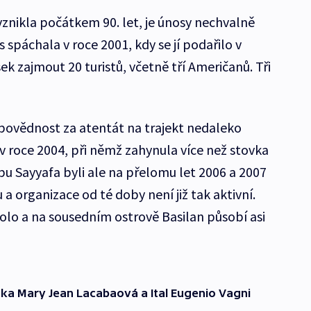
vznikla počátkem 90. let, je únosy nechvalně
 spáchala v roce 2001, kdy se jí podařilo v
k zajmout 20 turistů, včetně tří Američanů. Tři
dpovědnost za atentát na trajekt nedaleko
v roce 2004, při němž zahynula více než stovka
Abu Sayyafa byli ale na přelomu let 2006 a 2007
 a organizace od té doby není již tak aktivní.
Jolo a na sousedním ostrově Basilan působí asi
ínka Mary Jean Lacabaová a Ital Eugenio Vagni