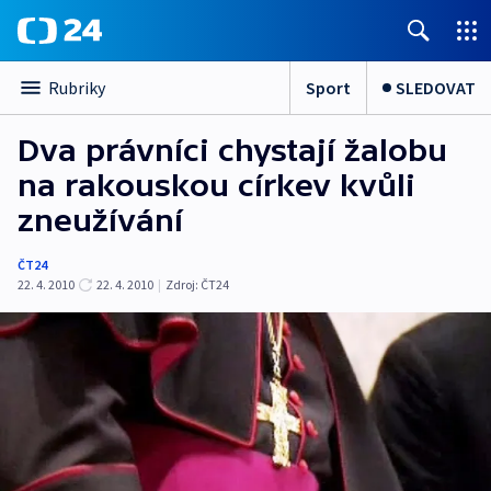
Sport
SLEDOVAT
Rubriky
Dva právníci chystají žalobu
na rakouskou církev kvůli
zneužívání
ČT24
22. 4. 2010
22. 4. 2010
|
Zdroj:
ČT24