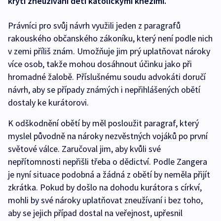
krytí zneužívání dětí katolickými kněžími.
Právníci pro svůj návrh využili jeden z paragrafů
rakouského občanského zákoníku, který není podle nich
v zemi příliš znám. Umožňuje jim prý uplatňovat nároky
více osob, takže mohou dosáhnout účinku jako při
hromadné žalobě. Příslušnému soudu advokáti doručí
návrh, aby se případy známých i nepřihlášených obětí
dostaly ke kurátorovi.
K odškodnění obětí by měl posloužit paragraf, který
myslel původně na nároky nezvěstných vojáků po první
světové válce. Zaručoval jim, aby kvůli své
nepřítomnosti nepřišli třeba o dědictví. Podle Zangera
je nyní situace podobná a žádná z obětí by neměla přijít
zkrátka. Pokud by došlo na dohodu kurátora s církví,
mohli by své nároky uplatňovat zneužívaní i bez toho,
aby se jejich případ dostal na veřejnost, upřesnil