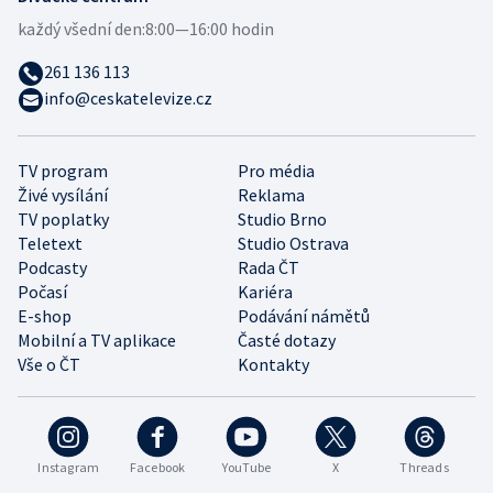
každý všední den:
8:00—16:00 hodin
261 136 113
info@ceskatelevize.cz
TV program
Pro média
Živé vysílání
Reklama
TV poplatky
Studio Brno
Teletext
Studio Ostrava
Podcasty
Rada ČT
Počasí
Kariéra
E-shop
Podávání námětů
Mobilní a TV aplikace
Časté dotazy
Vše o ČT
Kontakty
Instagram
Facebook
YouTube
X
Threads