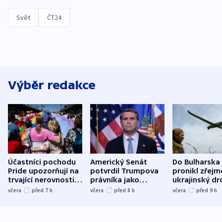
Svět
ČT24
Výběr redakce
Účastníci pochodu
Americký Senát
Do Bulharska
Pride upozorňují na
potvrdil Trumpova
pronikl zřejm
trvající nerovnosti i
právníka jako
ukrajinský dr
společenskou
ministra
explodoval k
včera
před 7
h
včera
před 8
h
včera
před 9
h
atmosféru
spravedlnosti
od plynovod