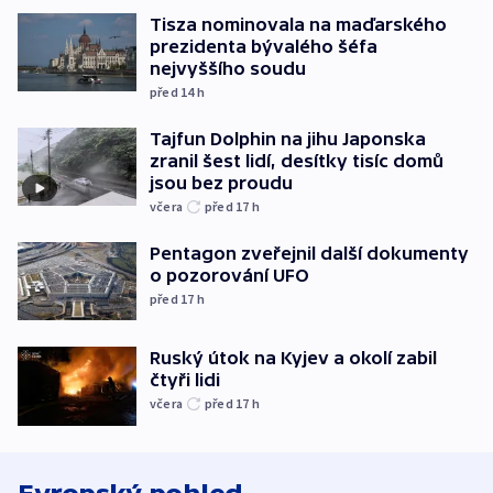
Tisza nominovala na maďarského
prezidenta bývalého šéfa
nejvyššího soudu
před 14
h
Tajfun Dolphin na jihu Japonska
zranil šest lidí, desítky tisíc domů
jsou bez proudu
včera
před 17
h
Pentagon zveřejnil další dokumenty
o pozorování UFO
před 17
h
Ruský útok na Kyjev a okolí zabil
čtyři lidi
včera
před 17
h