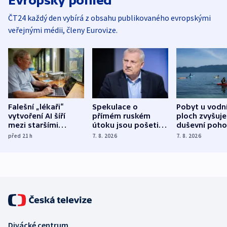
Evropský pohled
ČT24 každý den vybírá z obsahu publikovaného evropskými
veřejnými médii, členy Eurovize.
Falešní „lékaři“
Spekulace o
Pobyt u vodn
vytvoření AI šíří
přímém ruském
ploch zvyšuje
mezi staršími
útoku jsou pošetilé,
duševní poho
Poláky nebezpečné
míní estonský
ukázala
před 21
h
7. 8. 2026
7. 8. 2026
zdravotní rady
bezpečnostní
mezinárodní 
expert
Divácké centrum