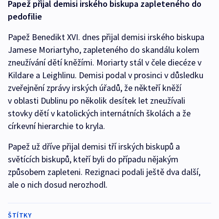
Papež přijal demisi irského biskupa zapleteného do
pedofilie
Papež Benedikt XVI. dnes přijal demisi irského biskupa
Jamese Moriartyho, zapleteného do skandálu kolem
zneužívání dětí kněžími. Moriarty stál v čele diecéze v
Kildare a Leighlinu. Demisi podal v prosinci v důsledku
zveřejnění zprávy irských úřadů, že někteří kněží
v oblasti Dublinu po několik desítek let zneužívali
stovky dětí v katolických internátních školách a že
církevní hierarchie to kryla.
Papež už dříve přijal demisi tří irských biskupů a
světících biskupů, kteří byli do případu nějakým
způsobem zapleteni. Rezignaci podali ještě dva další,
ale o nich dosud nerozhodl.
ŠTÍTKY