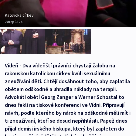
Katolická církev
Zdroj:
ČT24
Vídeň - Dva vídeňští právníci chystají žalobu na
rakouskou katolickou církev kvůli sexuálnímu
zneužívání dětí. Chtějí dosáhnout toho, aby zaplatila
obětem odškodné a uhradila náklady na terapii.
Advokáti obětí Georg Zanger a Werner Schostal to
dnes řekli na tiskové konferenci ve Vídni. Připravují
návrh, podle kterého by nárok na odškodné měli mít i
ti zneužívaní, kteří se dosud nepřihlásili. Papež dnes
přijal demisi irského biskupa, který byl zapleten do