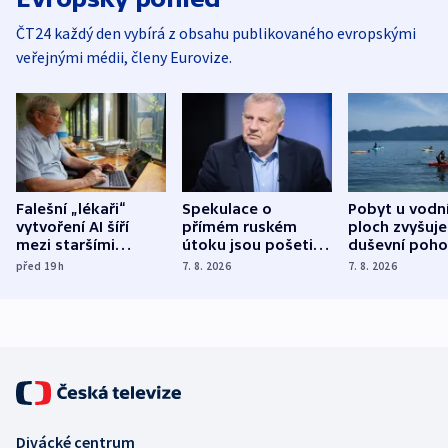
ČT24 každý den vybírá z obsahu publikovaného evropskými
veřejnými médii, členy Eurovize.
Falešní „lékaři“
Spekulace o
Pobyt u vodn
vytvoření AI šíří
přímém ruském
ploch zvyšuje
mezi staršími
útoku jsou pošetilé,
duševní poho
Poláky nebezpečné
míní estonský
ukázala
před 19
h
7. 8. 2026
7. 8. 2026
zdravotní rady
bezpečnostní
mezinárodní 
expert
Divácké centrum