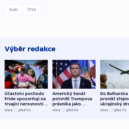
Svět
ČT24
Výběr redakce
Účastníci pochodu
Americký Senát
Do Bulharska
Pride upozorňují na
potvrdil Trumpova
pronikl zřejm
trvající nerovnosti i
právníka jako
ukrajinský dr
společenskou
ministra
explodoval k
včera
před 5
h
včera
před 6
h
včera
před 7
h
atmosféru
spravedlnosti
od plynovod