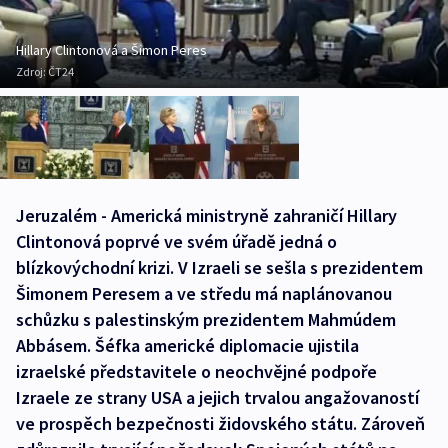
Hillary Clintonová a Šimon Peres
Zdroj:
ČT24
Jeruzalém - Americká ministryně zahraničí Hillary
Clintonová poprvé ve svém úřadě jedná o
blízkovýchodní krizi. V Izraeli se sešla s prezidentem
Šimonem Peresem a ve středu má naplánovanou
schůzku s palestinským prezidentem Mahmúdem
Abbásem. Šéfka americké diplomacie ujistila
izraelské představitele o neochvějné podpoře
Izraele ze strany USA a jejich trvalou angažovaností
ve prospěch bezpečnosti židovského státu. Zároveň