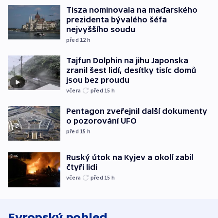
Tisza nominovala na maďarského
prezidenta bývalého šéfa
nejvyššího soudu
před 12
h
Tajfun Dolphin na jihu Japonska
zranil šest lidí, desítky tisíc domů
jsou bez proudu
včera
před 15
h
Pentagon zveřejnil další dokumenty
o pozorování UFO
před 15
h
Ruský útok na Kyjev a okolí zabil
čtyři lidi
včera
před 15
h
Evropský pohled