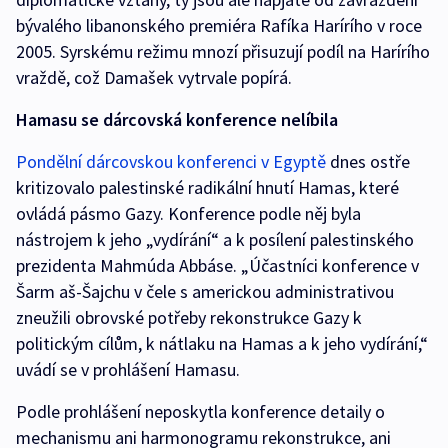
bývalého libanonského premiéra Rafíka Harírího v roce
2005. Syrskému režimu mnozí přisuzují podíl na Harírího
vraždě, což Damašek vytrvale popírá.
Hamasu se dárcovská konference nelíbila
Pondělní dárcovskou konferenci v Egyptě
dnes ostře
kritizovalo palestinské radikální hnutí Hamas, které
ovládá pásmo Gazy. Konference podle něj byla
nástrojem k jeho „vydírání“ a k posílení palestinského
prezidenta Mahmúda Abbáse. „Účastníci konference v
Šarm aš-Šajchu v čele s americkou administrativou
zneužili obrovské potřeby rekonstrukce Gazy k
politickým cílům, k nátlaku na Hamas a k jeho vydírání,“
uvádí se v prohlášení Hamasu.
Podle prohlášení neposkytla konference detaily o
mechanismu ani harmonogramu rekonstrukce, ani