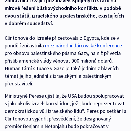
zdůraznila trvající požadavek Spojených států na
mírové řešení blízkovýchodního konfliktu v podobě
dvou států, izraelského a palestinského, existujících
v dobrém sousedství.
Clintonová do Izraele přicestovala z Egypta, kde se v
pondělí zúčastnila
mezinárodní dárcovské konference
pro obnovu palestinského pásma Gazy, na niž přivezla
příslib americké vlády věnovat 900 milionů dolarů.
Humanitární situace v Gaze je také jedním z hlavních
témat jejího jednání s izraelskými a palestinskými
představiteli.
Ministryně Perese ujistila, že USA budou spolupracovat
s jakoukoliv izraelskou vládou, jež „bude reprezentovat
demokratickou vůli izraelského lidu“. Peres po setkání s
Clintonovou vyjádřil přesvědčení, že designovaný
premiér Benjamin Netanjahu bude pokračovat v