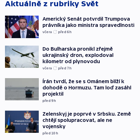
Aktuálně z rubriky
Svět
Americký Senát potvrdil Trumpova
právníka jako ministra spravedlnosti
včera
před 6
h
Do Bulharska pronikl zřejmě
ukrajinský dron, explodoval
kilometr od plynovodu
včera
před 7
h
Írán tvrdí, že se s Ománem blíží k
dohodě o Hormuzu. Tam loď zasáhl
projektil
před 9
h
Zelenskyj je poprvé v Srbsku. Země
chtějí spolupracovat, ale ne
vojensky
před 10
h