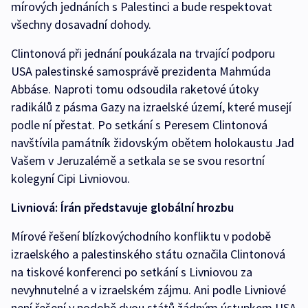
mírových jednáních s Palestinci a bude respektovat
všechny dosavadní dohody.
Clintonová při jednání poukázala na trvající podporu
USA palestinské samosprávě prezidenta Mahmúda
Abbáse. Naproti tomu odsoudila raketové útoky
radikálů z pásma Gazy na izraelské území, které musejí
podle ní přestat. Po setkání s Peresem Clintonová
navštívila památník židovským obětem holokaustu Jad
Vašem v Jeruzalémě a setkala se se svou resortní
kolegyní Cipi Livniovou.
Livniová: Írán představuje globální hrozbu
Mírové řešení blízkovýchodního konfliktu v podobě
izraelského a palestinského státu označila Clintonová
na tiskové konferenci po setkání s Livniovou za
nevyhnutelné a v izraelském zájmu. Ani podle Livniové
není řešení v podobě dvou států žádným ústupkem USA