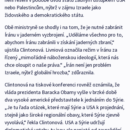
nebo Palestincům, nýbrž v zájmu Izraele jako
židovského a demokratického státu.
Obě ministryně se shodly i na tom, že je nutné zabránit
Íránu v jaderném vyzbrojení. „Uděláme všechno pro to,
abychom Íránu zabránili v získání jaderných zbraní,“
ujistila Clintonová. Livniová označila režim v Íránu za
řízený „mimořádně náboženskou ideologií, která nás
chce oloupit o naše práva.“ „Írán není jen problém
Izraele, nýbrž globální hrozba,“ zdůraznila.
Clintonová na tiskové konferenci rovněž oznámila, že
vláda prezidenta Baracka Obamy vyšle v brzké době
dva vysoké americké představitele k jednáním do Sýrie.
„Je tu řada otázek, které mají Sýrie a USA k projednání,
stejně jako široké regionální obavy, které Sýrie zjevně
vyvolává,“ řekla Clintonová. USA a Sýrie udržují
diplomatické vztahy, ty jsou ale napjaté od zavraždění