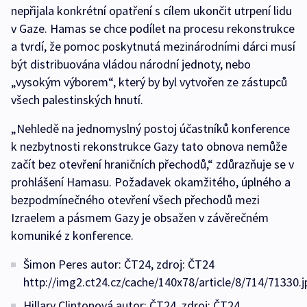
nepřijala konkrétní opatření s cílem ukončit utrpení lidu
v Gaze. Hamas se chce podílet na procesu rekonstrukce
a tvrdí, že pomoc poskytnutá mezinárodními dárci musí
být distribuována vládou národní jednoty, nebo
„vysokým výborem“, který by byl vytvořen ze zástupců
všech palestinských hnutí.
„Nehledě na jednomyslný postoj účastníků konference
k nezbytnosti rekonstrukce Gazy tato obnova nemůže
začít bez otevření hraničních přechodů,“ zdůrazňuje se v
prohlášení Hamasu. Požadavek okamžitého, úplného a
bezpodmínečného otevření všech přechodů mezi
Izraelem a pásmem Gazy je obsažen v závěrečném
komuniké z konference.
Šimon Peres autor: ČT24, zdroj: ČT24
http://img2.ct24.cz/cache/140x78/article/8/714/71330.j
Hillary Clintonová autor: ČT24, zdroj: ČT24