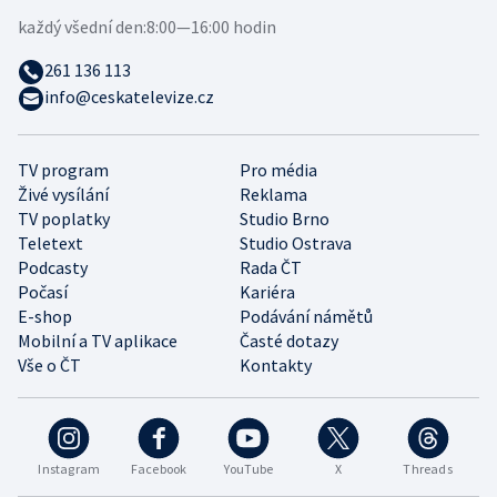
každý všední den:
8:00—16:00 hodin
261 136 113
info@ceskatelevize.cz
TV program
Pro média
Živé vysílání
Reklama
TV poplatky
Studio Brno
Teletext
Studio Ostrava
Podcasty
Rada ČT
Počasí
Kariéra
E-shop
Podávání námětů
Mobilní a TV aplikace
Časté dotazy
Vše o ČT
Kontakty
Instagram
Facebook
YouTube
X
Threads