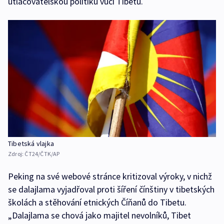
utlačovatelskou politiku vůči Tibetu.
Tibetská vlajka
Zdroj:
ČT24/ČTK/AP
Peking na své webové stránce kritizoval výroky, v nichž
se dalajlama vyjadřoval proti šíření čínštiny v tibetských
školách a stěhování etnických Číňanů do Tibetu.
„Dalajlama se chová jako majitel nevolníků, Tibet