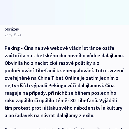
obrázek
Zdroj:
ČT24
Peking - Čína na své webové vládní stránce ostře
zaútočila na tibetského duchovního vůdce dalajlamu.
Obvinila ho z nacistické rasové politiky a z
podněcování Tibeťanů k sebeupalování. Toto tvrzení
zveřejněné na China Tibet Online je zatím jedním z
nejtvrdších výpadů Pekingu vůči dalajlamovi. Čína
reaguje na případy, při nichž se během posledního
roku zapálilo či upálilo téměř 30 Tibeťanů. Vyjádřili
tím protest proti útlaku svého náboženství a kultury
a požadavek na návrat dalajlamy z exilu.