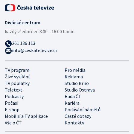
Divácké centrum
každý všední den:
8:00—16:00 hodin
261 136 113
info@ceskatelevize.cz
TV program
Pro média
Živé vysílání
Reklama
TV poplatky
Studio Brno
Teletext
Studio Ostrava
Podcasty
Rada ČT
Počasí
Kariéra
E-shop
Podávání námětů
Mobilní a TV aplikace
Časté dotazy
Vše o ČT
Kontakty