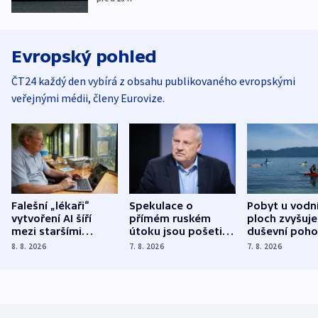
Evropský pohled
ČT24 každý den vybírá z obsahu publikovaného evropskými
veřejnými médii, členy Eurovize.
Falešní „lékaři“
Spekulace o
Pobyt u vodn
vytvoření AI šíří
přímém ruském
ploch zvyšuje
mezi staršími
útoku jsou pošetilé,
duševní poho
Poláky nebezpečné
míní estonský
ukázala
8. 8. 2026
7. 8. 2026
7. 8. 2026
zdravotní rady
bezpečnostní
mezinárodní 
expert