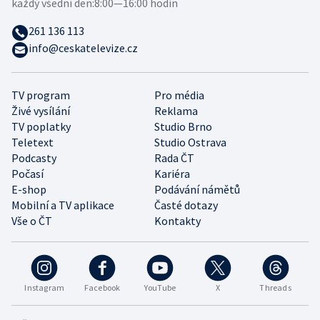
každý všední den:
8:00—16:00 hodin
261 136 113
info@ceskatelevize.cz
TV program
Pro média
Živé vysílání
Reklama
TV poplatky
Studio Brno
Teletext
Studio Ostrava
Podcasty
Rada ČT
Počasí
Kariéra
E-shop
Podávání námětů
Mobilní a TV aplikace
Časté dotazy
Vše o ČT
Kontakty
Instagram
Facebook
YouTube
X
Threads