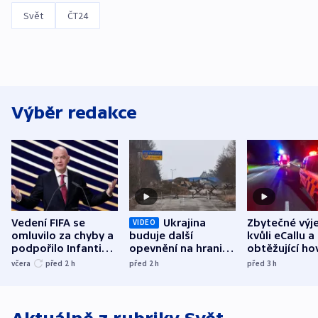
Svět
ČT24
Výběr redakce
Vedení FIFA se
Ukrajina
Zbytečné výj
VIDEO
omluvilo za chyby a
buduje další
kvůli eCallu a
podpořilo Infantina.
opevnění na hranici
obtěžující ho
UEFA trvá na
s Běloruskem
zdržují záchr
včera
před 2
h
před 2
h
před 3
h
bojkotu