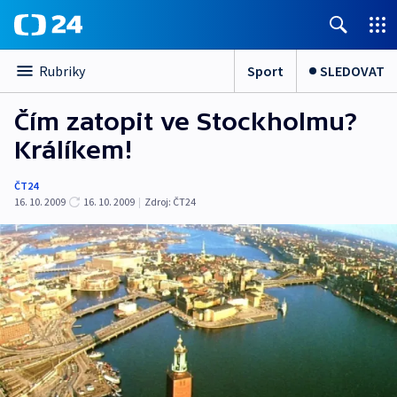
Sport
SLEDOVAT
Rubriky
Čím zatopit ve Stockholmu?
Králíkem!
ČT24
16. 10. 2009
16. 10. 2009
|
Zdroj:
ČT24