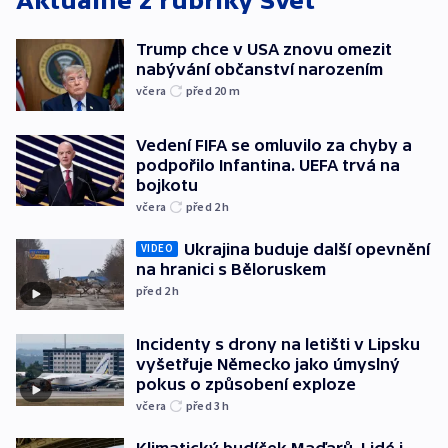
Aktuálně z rubriky
Svět
Trump chce v USA znovu omezit
nabývání občanství narozením
včera
před 20
m
Vedení FIFA se omluvilo za chyby a
podpořilo Infantina. UEFA trvá na
bojkotu
včera
před 2
h
Ukrajina buduje další opevnění
VIDEO
na hranici s Běloruskem
před 2
h
Incidenty s drony na letišti v Lipsku
vyšetřuje Německo jako úmyslný
pokus o způsobení exploze
včera
před 3
h