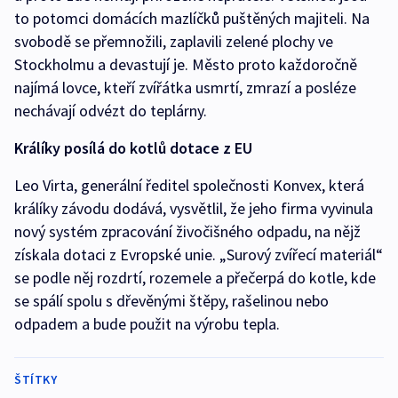
to potomci domácích mazlíčků puštěných majiteli. Na
svobodě se přemnožili, zaplavili zelené plochy ve
Stockholmu a devastují je. Město proto každoročně
najímá lovce, kteří zvířátka usmrtí, zmrazí a posléze
nechávají odvézt do teplárny.
Králíky posílá do kotlů dotace z EU
Leo Virta, generální ředitel společnosti Konvex, která
králíky závodu dodává, vysvětlil, že jeho firma vyvinula
nový systém zpracování živočišného odpadu, na nějž
získala dotaci z Evropské unie. „Surový zvířecí materiál“
se podle něj rozdrtí, rozemele a přečerpá do kotle, kde
se spálí spolu s dřevěnými štěpy, rašelinou nebo
odpadem a bude použit na výrobu tepla.
ŠTÍTKY