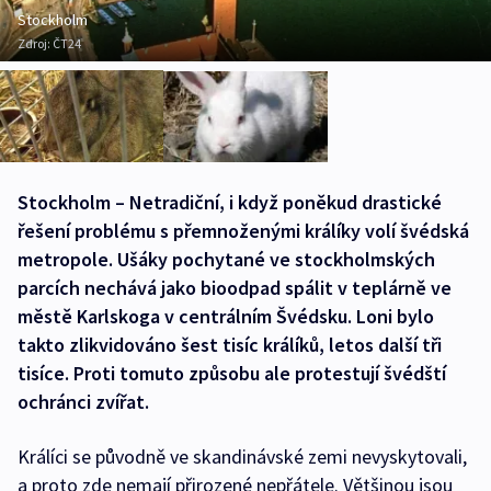
Stockholm
Zdroj:
ČT24
Stockholm – Netradiční, i když poněkud drastické
řešení problému s přemnoženými králíky volí švédská
metropole. Ušáky pochytané ve stockholmských
parcích nechává jako bioodpad spálit v teplárně ve
městě Karlskoga v centrálním Švédsku. Loni bylo
takto zlikvidováno šest tisíc králíků, letos další tři
tisíce. Proti tomuto způsobu ale protestují švédští
ochránci zvířat.
Králíci se původně ve skandinávské zemi nevyskytovali,
a proto zde nemají přirozené nepřátele. Většinou jsou