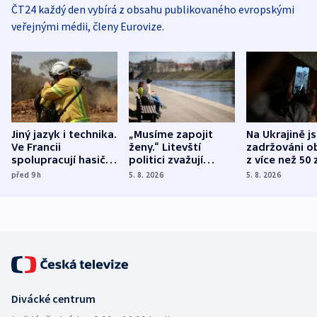
ČT24 každý den vybírá z obsahu publikovaného evropskými
veřejnými médii, členy Eurovize.
Jiný jazyk i technika.
„Musíme zapojit
Na Ukrajině j
Ve Francii
ženy.“ Litevští
zadržováni o
spolupracují hasiči z
politici zvažují
z více než 50 
různých zemí
dohodu o
Bojovali na s
před 9
h
5. 8. 2026
5. 8. 2026
demografii
Ruska
Divácké centrum