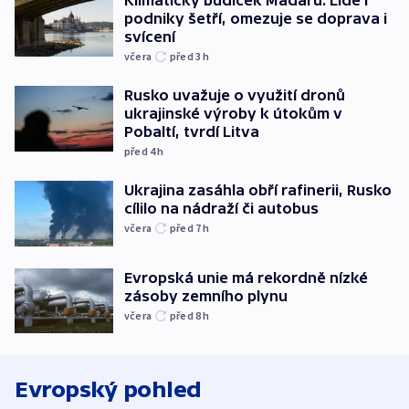
Klimatický budíček Maďarů. Lidé i
podniky šetří, omezuje se doprava i
svícení
včera
před 3
h
Rusko uvažuje o využití dronů
ukrajinské výroby k útokům v
Pobaltí, tvrdí Litva
před 4
h
Ukrajina zasáhla obří rafinerii, Rusko
cílilo na nádraží či autobus
včera
před 7
h
Evropská unie má rekordně nízké
zásoby zemního plynu
včera
před 8
h
Evropský pohled