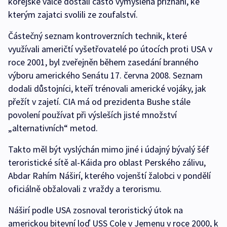
korejské válce dostali často vymyšlená přiznání, ke
kterým zajatci svolili ze zoufalství.
Částečný seznam kontroverzních technik, které
využívali američtí vyšetřovatelé po útocích proti USA v
roce 2001, byl zveřejněn během zasedání branného
výboru amerického Senátu 17. června 2008. Seznam
dodali důstojníci, kteří trénovali americké vojáky, jak
přežít v zajetí. CIA má od prezidenta Bushe stále
povolení používat při výsleších jisté množství
„alternativních“ metod.
Takto měl být vyslýchán mimo jiné i údajný bývalý šéf
teroristické sítě al-Káida pro oblast Perského zálivu,
Abdar Rahím Náširí, kterého vojenští žalobci v pondělí
oficiálně obžalovali z vraždy a terorismu.
Náširí podle USA zosnoval teroristický útok na
americkou bitevní loď USS Cole v Jemenu v roce 2000, k