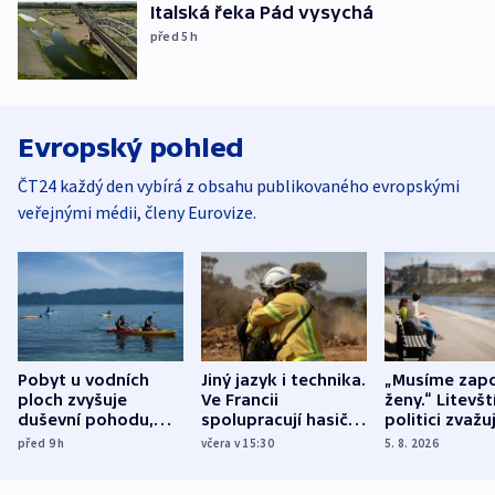
Italská řeka Pád vysychá
před 5
h
Evropský pohled
ČT24 každý den vybírá z obsahu publikovaného evropskými
veřejnými médii, členy Eurovize.
Pobyt u vodních
Jiný jazyk i technika.
„Musíme zapo
ploch zvyšuje
Ve Francii
ženy.“ Litevšt
duševní pohodu,
spolupracují hasiči z
politici zvažuj
ukázala
různých zemí
dohodu o
před 9
h
včera v 15:30
5. 8. 2026
mezinárodní studie
demografii