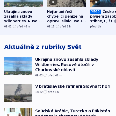
Ukrajina znovu
Hejtmani řeší
Česko 
VIDEO
zasáhla sklady
chybějící peníze na
plynem zásob
Wildberries. Rusové
opravu silnic. Jsou
stihne, ujišťu
útočili v Charkovské
nenárokové, namítá
expert. Sníže
09:02
před 46
m
09:15
před 1
h
před 1
h
oblasti
ministerstvo
však slíbit ne
Aktuálně z rubriky
Svět
Ukrajina znovu zasáhla sklady
Wildberries. Rusové útočili v
Charkovské oblasti
09:02
před 46
m
V bratislavské rafinerii Slovnaft hoří
14:22
před 1
h
Saúdská Arábie, Turecko a Pákistán