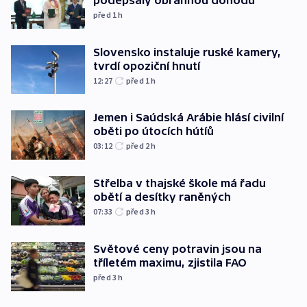
podepsaly obrannou dohodu
před 1
h
Slovensko instaluje ruské kamery,
tvrdí opoziční hnutí
12:27
před 1
h
Jemen i Saúdská Arábie hlásí civilní
oběti po útocích hútíů
03:12
před 2
h
Střelba v thajské škole má řadu
obětí a desítky raněných
07:33
před 3
h
Světové ceny potravin jsou na
tříletém maximu, zjistila FAO
před 3
h