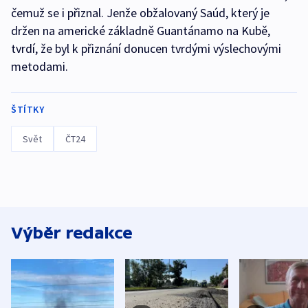
čemuž se i přiznal. Jenže obžalovaný Saúd, který je
držen na americké základně Guantánamo na Kubě,
tvrdí, že byl k přiznání donucen tvrdými výslechovými
metodami.
ŠTÍTKY
Svět
ČT24
Výběr redakce