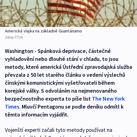
Americká vlajka na základně Guantánamo
Zdroj:
ČT24
Washington - Spánková deprivace, částečné
vyhladovění nebo dlouhé stání v chladu, to jsou
metody, které americká Ústřední zpravodajská služba
převzala z 50 let starého článku o vedení výslechů
čínskými komunistickými vyšetřovateli během
korejské války. S odvoláním na nejmenovaného
bezpečnostního experta to píše list
The New York
Times
. Mluvčí Pentagonu se podle deníku odmítl k
těmto informacím vyjádřit.
Vojenští experti začali tyto metody používat na