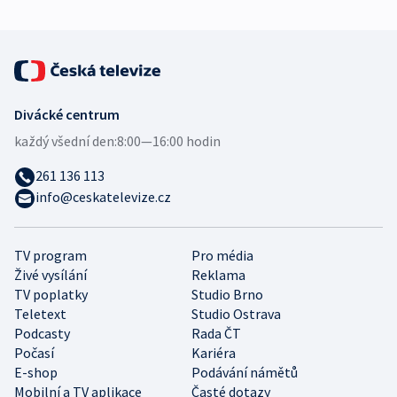
Divácké centrum
každý všední den:
8:00—16:00 hodin
261 136 113
info@ceskatelevize.cz
TV program
Pro média
Živé vysílání
Reklama
TV poplatky
Studio Brno
Teletext
Studio Ostrava
Podcasty
Rada ČT
Počasí
Kariéra
E-shop
Podávání námětů
Mobilní a TV aplikace
Časté dotazy