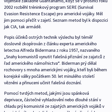
vojenské základně Guantánamo, když se v prosinci roku
2002 rozběhl tréninkový program SERE (Survival
Evasion Resistence Escape) pro americké vojáky. Měl
jim pomoci přežít v zajetí. Seznam metod byl k dispozici
jak CIA, tak armádě.
Popis účinků ostrých technik výslechu byl téměř
doslovně zkopírován z článku experta amerického
letectva Alfreda Bidermana z roku 1957, nazvaného
„Snahy komunistů vynutit falešná přiznání ze zajatců z
řad amerického námořnictva“. Biderman prý dělal
rozhovory s mnoha americkými vojáky, kteří byli během
korejské války počátkem 50. let minulého století
vězněni a přinuceni učinit falešná doznání.
Pomocí tvrdých metod, jakými jsou spánková
deprivace, částečné vyhladovění nebo dlouhé stání v
chladu prý komunisté ze zajatých amerických vojáků v