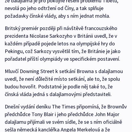
že dalajlama je pro pokojné řešení problémů Tibetu,
nevolá po jeho odtržení od Číny, a tak splňuje
požadavky čínské vlády, aby s ním jednat mohla.
Britský premiér později při návštěvě francouzského
prezidenta Nicolase Sarkozyho v Británii uvedl, že v
každém případě pojede letos na olympijské hry do
Pekingu, což Sarkozy vysvětlil tím, že Británie je jako
pořadatel příští olympiády ve specifickém postavení.
Mluvčí Downing Street k setkání Browna s dalajlamou
uvedl, že není důležité místo setkání, ale to, že spolu
budou hovořit. Podstatné je podle něj také to, že
čínská vláda jedná s dalajlamovými představiteli.
Dnešní vydání deníku The Times připomíná, že Brownův
předchůdce Tony Blair i jeho předchůdce John Major
dalajlamu přijímali ve svém sídle, že se s ním oficiálně
sešla německá kancléřka Angela Merkelová a že