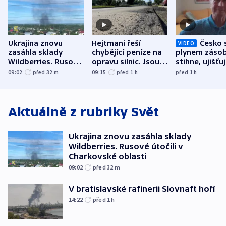
Ukrajina znovu
Hejtmani řeší
Česko 
VIDEO
zasáhla sklady
chybějící peníze na
plynem zásob
Wildberries. Rusové
opravu silnic. Jsou
stihne, ujišťu
útočili v Charkovské
nenárokové, namítá
expert. Sníže
09:02
před 32
m
09:15
před 1
h
před 1
h
oblasti
ministerstvo
však slíbit ne
Aktuálně z rubriky
Svět
Ukrajina znovu zasáhla sklady
Wildberries. Rusové útočili v
Charkovské oblasti
09:02
před 32
m
V bratislavské rafinerii Slovnaft hoří
14:22
před 1
h