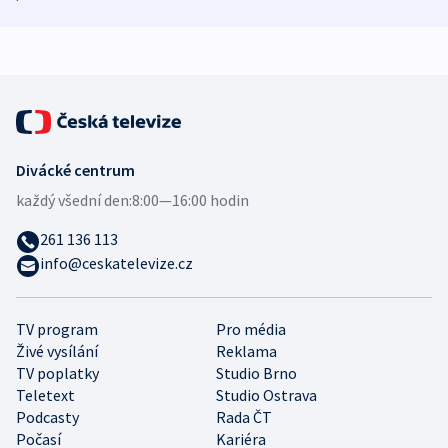
mezinárodní studie
demografii
Divácké centrum
každý všední den:
8:00—16:00 hodin
261 136 113
info@ceskatelevize.cz
TV program
Pro média
Živé vysílání
Reklama
TV poplatky
Studio Brno
Teletext
Studio Ostrava
Podcasty
Rada ČT
Počasí
Kariéra