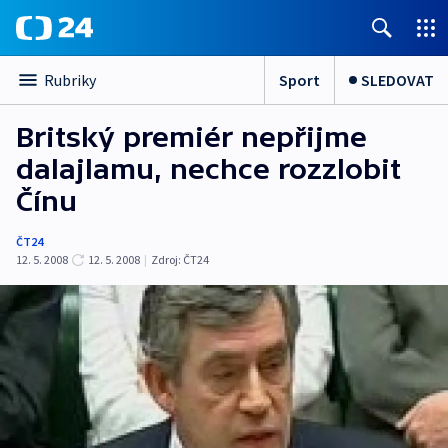
Sport
SLEDOVAT
Rubriky
Britský premiér nepřijme
dalajlamu, nechce rozzlobit
Čínu
ČT24
12. 5. 2008
12. 5. 2008
|
Zdroj:
ČT24