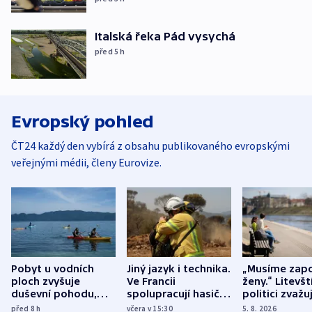
Italská řeka Pád vysychá
před 5
h
Evropský pohled
ČT24 každý den vybírá z obsahu publikovaného evropskými
veřejnými médii, členy Eurovize.
Pobyt u vodních
Jiný jazyk i technika.
„Musíme zapo
ploch zvyšuje
Ve Francii
ženy.“ Litevšt
duševní pohodu,
spolupracují hasiči z
politici zvažuj
ukázala
různých zemí
dohodu o
před 8
h
včera v 15:30
5. 8. 2026