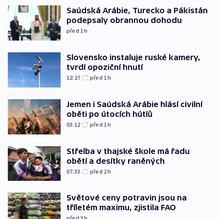
Saúdská Arábie, Turecko a Pákistán
podepsaly obrannou dohodu
před 1
h
Slovensko instaluje ruské kamery,
tvrdí opoziční hnutí
12:27
před 1
h
Jemen i Saúdská Arábie hlásí civilní
oběti po útocích hútíů
03:12
před 1
h
Střelba v thajské škole má řadu
obětí a desítky raněných
07:33
před 2
h
Světové ceny potravin jsou na
tříletém maximu, zjistila FAO
před 3
h