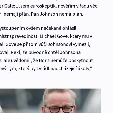
r Gale: „Jsem euroskeptik, nevěřím v řadu věcí,
oni nemají plán. Pan Johnson nemá plán.“
ystoupením ovšem nečekaně ohlásil
istr spravedlnosti Michael Gove, který mu v
l. Gove se přitom vůči Johnsonovi vymezil,
šoval. Řekl, že původně chtěl Johnsona
i ale uvědomil, že Boris nemůže poskytnout
ový tým, který by zvládl nadcházející úkoly,“