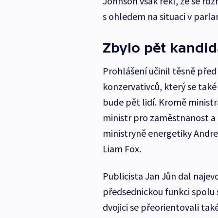
Johnson však řekl, že se roz
s ohledem na situaci v parl
Zbylo pět kandid
Prohlášení učinil těsně pře
konzervativců, který se tak
bude pět lidí. Kromě minist
ministr pro zaměstnanost a
ministryně energetiky Andr
Liam Fox.
Publicista Jan Jůn dal najev
předsednickou funkci spolu
dvojici se přeorientovali ta