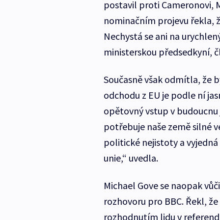
postavil proti Cameronovi, 
nominačním projevu řekla, 
Nechystá se ani na urychlený
ministerskou předsedkyní, č
Současně však odmítla, že by
odchodu z EU je podle ní jas
opětovný vstup v budoucnu j
potřebuje naše země silné v
politické nejistoty a vyjedn
unie,“ uvedla.
Michael Gove se naopak vůči 
rozhovoru pro BBC. Řekl, že 
rozhodnutím lidu v referend