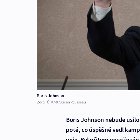
Boris Johnson
Zdroj:
ČTK/PA/Stefan Rousseau
Boris Johnson nebude usilov
poté, co úspěšně vedl kamp
unie. Byl přitom považován z