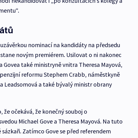
hodl nekandidovat i „po konzultacích s kolegy a
amentu“.
átů
d uzávěrkou nominací na kandidáty na předsedu
é stane novým premiérem. Usilovat o ni nakonec
ra Govea také ministryně vnitra Theresa Mayová,
 penzijní reformu Stephem Crabb, náměstkyně
ea Leadsomová a také bývalý ministr obrany
o, že očekává, že konečný souboj o
 svedou Michael Gove a Theresa Mayová. Na tuto
ké sázkaři. Zatímco Gove se před referendem