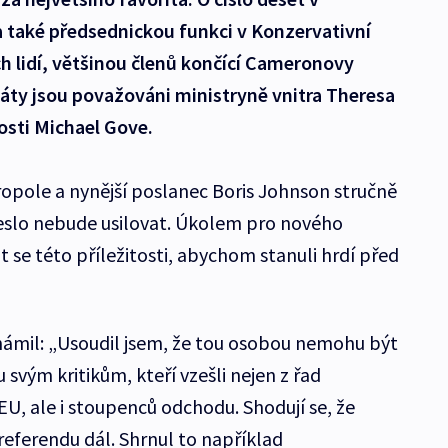
 také předsednickou funkci v Konzervativní
ch lidí, většinou členů končící Cameronovy
dáty jsou považováni ministryně vnitra Theresa
osti Michael Gove.
ropole a nynější poslanec Boris Johnson stručně
řeslo nebude usilovat. Úkolem pro nového
t se této příležitosti, abychom stanuli hrdí před
ámil: „Usoudil jsem, že tou osobou nemohu být
u svým kritikům, kteří vzešli nejen z řad
 EU, ale i stoupenců odchodu. Shodují se, že
referendu dál. Shrnul to například