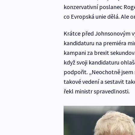
konzervativní poslanec Roge
co Evropská unie dělá. Ale 
Krátce před Johnsonovým v
kandidaturu na premiéra min
kampani za brexit sekundova
když svoji kandidaturu ohla
podpořit. „Neochotně jsem s
takové vedení a sestavit tak
řekl ministr spravedlnosti.