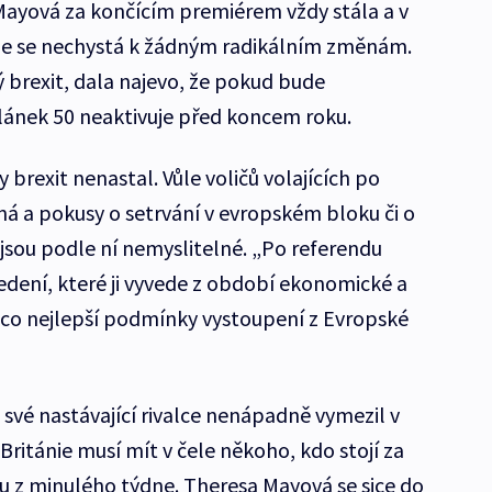
Mayová za končícím premiérem vždy stála a v
že se nechystá k žádným radikálním změnám.
 brexit, dala najevo, že pokud bude
lánek 50 neaktivuje před koncem roku.
 brexit nenastal. Vůle voličů volajících po
ná a pokusy o setrvání v evropském bloku či o
sou podle ní nemyslitelné. „Po referendu
edení, které ji vyvede z období ekonomické a
á co nejlepší podmínky vystoupení z Evropské
své nastávající rivalce nenápadně vymezil v
Británie musí mít v čele někoho, kdo stojí za
u z minulého týdne. Theresa Mayová se sice do