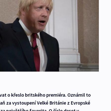
at o křeslo britského premiéra. Oznámil to
aň za vystoupení Velké Británie z Evropské
a největšího favorita. O číslo deset v