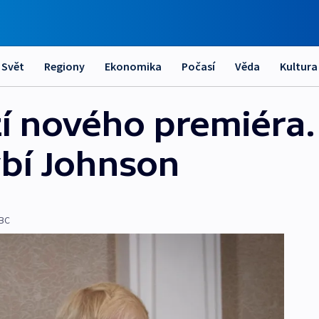
Svět
Regiony
Ekonomika
Počasí
Věda
Kultura
ží nového premiéra.
bí Johnson
BC