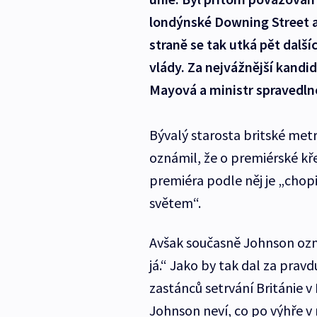
londýnské Downing Street a
straně se tak utká pět další
vlády. Za nejvážnější kandi
Mayová a ministr spravedln
Bývalý starosta britské met
oznámil, že o premiérské k
premiéra podle něj je „chopi
světem“.
Avšak současně Johnson ozn
já.“ Jako by tak dal za pravd
zastánců setrvání Británie v
Johnson neví, co po výhře v 