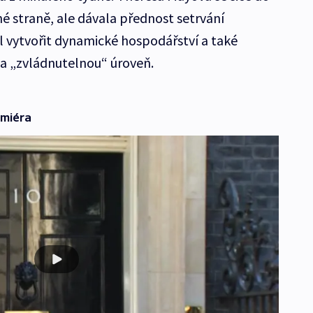
 straně, ale dávala přednost setrvání
ěl vytvořit dynamické hospodářství a také
na „zvládnutelnou“ úroveň.
emiéra