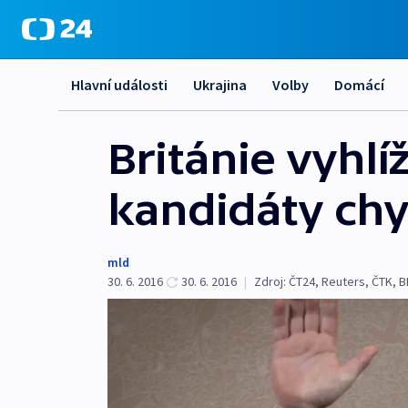
Hlavní události
Ukrajina
Volby
Domácí
Británie vyhlí
kandidáty chy
mld
30. 6. 2016
30. 6. 2016
|
Zdroj:
ČT24
,
Reuters
,
ČTK
,
B