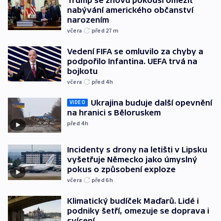
nabývání amerického občanství
narozením
včera
před 27
m
Vedení FIFA se omluvilo za chyby a
podpořilo Infantina. UEFA trvá na
bojkotu
včera
před 4
h
Ukrajina buduje další opevnění
VIDEO
na hranici s Běloruskem
před 4
h
Incidenty s drony na letišti v Lipsku
vyšetřuje Německo jako úmyslný
pokus o způsobení exploze
včera
před 6
h
Klimatický budíček Maďarů. Lidé i
podniky šetří, omezuje se doprava i
svícení