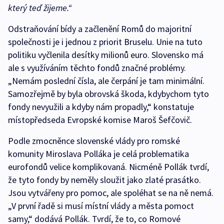
který teď žijeme.“
Odstraňování bídy a začlenění Romů do majoritní
společnosti je i jednou z priorit Bruselu. Unie na tuto
politiku vyčlenila desítky milionů euro. Slovensko má
ale s využíváním těchto fondů značné problémy.
„Nemám poslední čísla, ale čerpání je tam minimální.
Samozřejmě by byla obrovská škoda, kdybychom tyto
fondy nevyužili a kdyby nám propadly,“ konstatuje
místopředseda Evropské komise Maroš Šefčovič.
Podle zmocněnce slovenské vlády pro romské
komunity Miroslava Polláka je celá problematika
eurofondů velice komplikovaná. Nicméně Pollák tvrdí,
že tyto fondy by neměly sloužit jako zlaté prasátko.
Jsou vytvářeny pro pomoc, ale spoléhat se na ně nemá.
„V první řadě si musí místní vlády a města pomoct
samy,“ dodává Pollák. Tvrdí, že to, co Romové