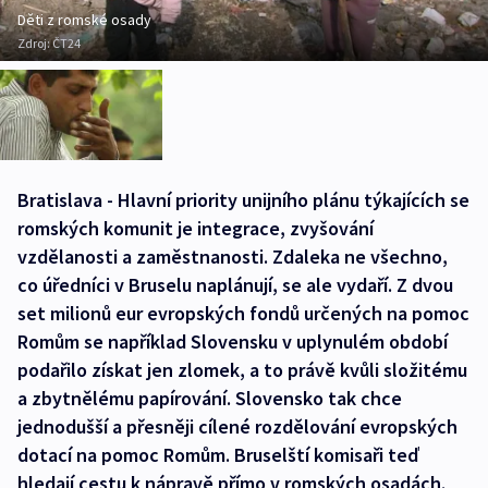
Děti z romské osady
Zdroj:
ČT24
Bratislava - Hlavní priority unijního plánu týkajících se
romských komunit je integrace, zvyšování
vzdělanosti a zaměstnanosti. Zdaleka ne všechno,
co úředníci v Bruselu naplánují, se ale vydaří. Z dvou
set milionů eur evropských fondů určených na pomoc
Romům se například Slovensku v uplynulém období
podařilo získat jen zlomek, a to právě kvůli složitému
a zbytnělému papírování. Slovensko tak chce
jednodušší a přesněji cílené rozdělování evropských
dotací na pomoc Romům. Bruselští komisaři teď
hledají cestu k nápravě přímo v romských osadách.