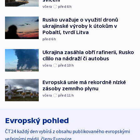
včera
před 6
h
Rusko uvažuje o využití dronů
ukrajinské výroby k útokům v
Pobaltí, tvrdí Litva
před 6
h
Ukrajina zasáhla obří rafinerii, Rusko
cílilo na nádraží či autobus
včera
před 10
h
Evropská unie má rekordně nízké
zásoby zemního plynu
včera
před 11
h
Evropský pohled
ČT24 každý den vybírá z obsahu publikovaného evropskými
veřejnými médii, členy Eurovize.