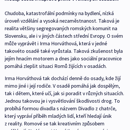
Chudoba, katastrofální podmínky na bydlení, nízká
úroveň vzdělání a vysoká nezaměstnanost. Taková je
realita většiny segregovaných romských komunit na
Slovensku, ale i v jiných částech střední Evropy. O svém
může vyprávět i Irma Horváthová, která v jedné
takovéto osadě také vyrůstala. Taková zkušenost byla
jejím hnacím motorem a dnes jako sociální pracovnice
pomáhá zlepšit situaci Romů žijících v osadách.
Irma Horváthová tak dochází denně do osady, kde žijí
mimo jiné i její rodiče. V osadě pomáhá jak dospělým,
tak i dětem, které učí, jak si poradit v různých situacích.
Jednou takovou je i vysvětlování škodlivosti drog. To
probíhá formou divadla s názvem Divadlo z chatrče,
který vypráví příběh mladých lidí, kteří hledají únik
z reality. Romové se tak kreativním způsobem