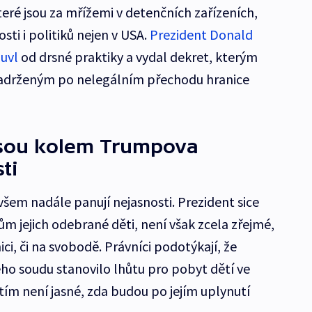
eré jsou za mřížemi v detenčních zařízeních,
osti i politiků nejen v USA.
Prezident Donald
ouvl
od drsné praktiky a vydal dekret, kterým
zadrženým po nelegálním přechodu hranice
jsou kolem Trumpova
ti
em nadále panují nejasnosti. Prezident sice
cům jejich odebrané děti, není však zcela zřejmé,
ici, či na svobodě. Právníci podotýkají, že
ého soudu stanovilo lhůtu pro pobyt dětí ve
zatím není jasné, zda budou po jejím uplynutí