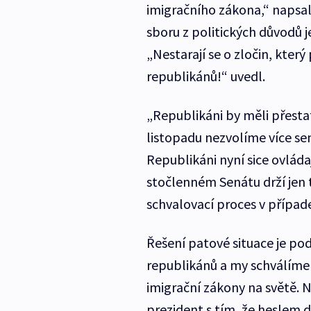
imigračního zákona,“ napsa
sboru z politických důvodů 
„Nestarají se o zločin, který
republikánů!“ uvedl.
„Republikáni by měli přesta
listopadu nezvolíme více s
Republikáni nyní sice ovlád
stočlenném Senátu drží jen t
schvalovací proces v případ
Řešení patové situace je po
republikánů a my schválíme t
imigrační zákony na světě. N
prezident s tím, že heslem d