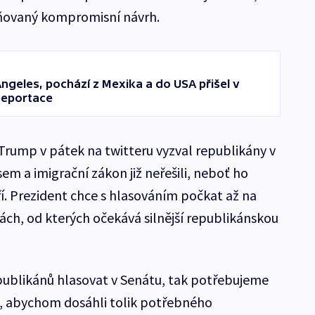
miňovaný kompromisní návrh.
 Angeles, pochází z Mexika a do USA přišel v
 deportace
rump v pátek na twitteru vyzval republikány v
em a imigrační zákon již neřešili, neboť ho
. Prezident chce s hlasováním počkat až na
ch, od kterých očekává silnější republikánskou
publikánů hlasovat v Senátu, tak potřebujeme
, abychom dosáhli tolik potřebného