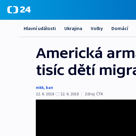
Hlavní události
Ukrajina
Volby
Domácí
Americká arm
tisíc dětí mig
mkk
,
ban
22. 6. 2018
22. 6. 2018
|
Zdroj:
ČTK