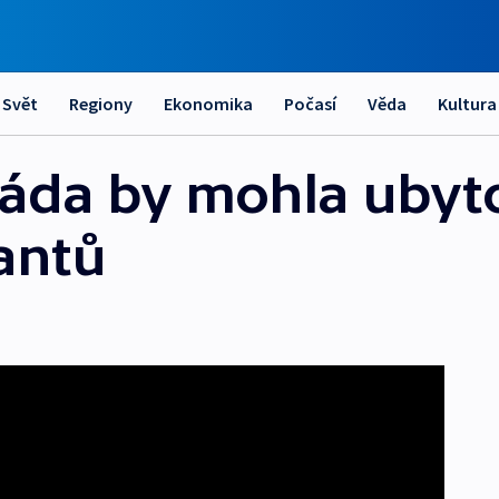
Svět
Regiony
Ekonomika
Počasí
Věda
Kultura
áda by mohla ubyto
rantů