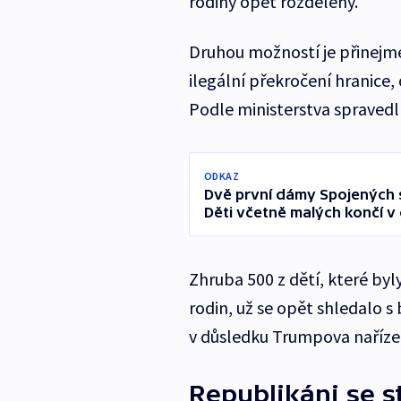
rodiny opět rozděleny.
Druhou možností je přinejme
ilegální překročení hranice, 
Podle ministerstva spravedl
ODKAZ
Dvě první dámy Spojených st
Děti včetně malých končí 
Zhruba 500 z dětí, které by
rodin, už se opět shledalo s 
v důsledku Trumpova nařízen
Republikáni se s