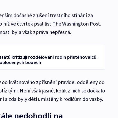
nším dočasné zrušení trestního stíhání za
o níž ve čtvrtek psal list The Washington Post.
nosti byla však zpráva nepřesná.
átů kritizují rozdělování rodin přistěhovalců.
v oplocených boxech
ly od květnového zpřísnění pravidel odděleny od
blízkými. Není však jasné, kolik z nich se dočkalo
í a zda byly děti umístěny k rodičům do vazby.
tále nedohodli na