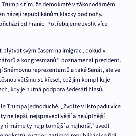
l Trump s tím, že demokraté v zákonodárném
jen házejí republikánům klacky pod nohy.
 přichází od hranic! Potřebujeme zvolit více
t plýtvat svým časem na imigraci, dokud v
enátorů a kongresmanů,“ poznamenal prezident.
ají Sněmovnu reprezentantů a také Senát, ale ve
ěsnou většinu 51 křesel, což jim komplikuje
ech, kdy je nutná podpora šedesáti hlasů.
dle Trumpa jednoduché. „Zvolte v listopadu více
y nejlepší, nejspravedlivější a nejúplnější
yní máme ty nejpitomější a nejhorší,“ uvedl
emokratů je vzdor, zatímco republikáni se řídí