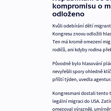
kompromisu o mi
odloženo
Kvůli odebírání dětí migrant
Kongresu znovu odložili hla
Ten má kromě omezení migrac
rodičů, ani kdyby rodina přek
Původně bylo hlasování plán
nevyřešili spory ohledně klí
příští týden, uvedla agentur
Kongresmani dostali tento t
legální migraci do USA. Zatí
omezoval výrazněji, umírněn