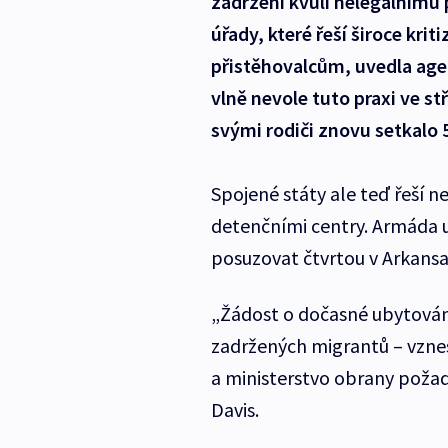
zadrženi kvůli nelegálnímu 
úřady, které řeší široce kri
přistěhovalcům, uvedla age
vlně nevole tuto praxi ve st
svými rodiči znovu setkalo 
Spojené státy ale teď řeší n
detenčními centry. Armáda u
posuzovat čtvrtou v Arkansa
„Žádost o dočasné ubytování 
zadržených migrantů – vznesl
a ministerstvo obrany požad
Davis.