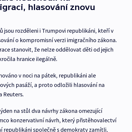
graci, hlasování znovu
ů jsou rozděleni i Trumpovi republikáni, kteří v
sování o kompromisní verzi imigračního zákona.
e stanovit, že nelze oddělovat děti od jejich
ročila hranice ilegálně.
ováno v noci na pátek, republikáni ale
čových pasáží, a proto odložili hlasování na
a Reuters.
ýden na stůl dva návrhy zákona omezující
mco konzervativní návrh, který přistěhovalectví
í republikáni společně s demokraty zamítli,