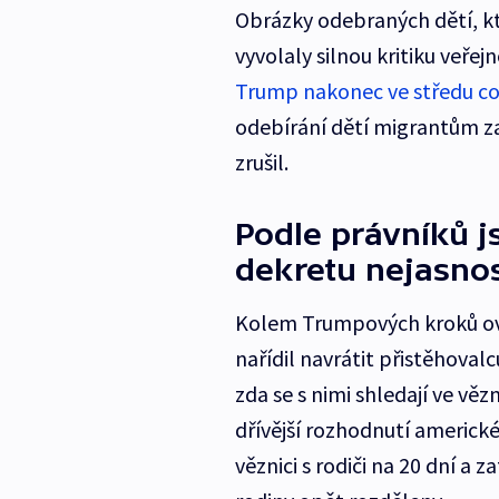
Obrázky odebraných dětí, kt
vyvolaly silnou kritiku veřejn
Trump nakonec ve středu c
odebírání dětí migrantům 
zrušil.
Podle právníků 
dekretu nejasnos
Kolem Trumpových kroků ovš
nařídil navrátit přistěhoval
zda se s nimi shledají ve vězn
dřívější rozhodnutí americk
věznici s rodiči na 20 dní a 