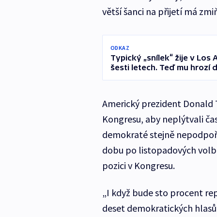
větší šanci na přijetí má z
ODKAZ
Typický „snílek“ žije v Los
šesti letech. Teď mu hrozí
Americký prezident Donald T
Kongresu, aby neplýtvali čas
demokraté stejně nepodpoří
dobu po listopadových volbá
pozici v Kongresu.
„I když bude sto procent re
deset demokratických hlasů