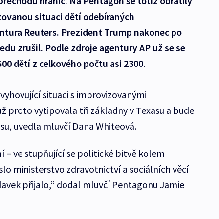
přechodu hranic. Na Pentagon se totiž obrátily
tizovanou situaci dětí odebíraných
ntura Reuters. Prezident Trump nakonec po
ředu zrušil. Podle zdroje agentury AP už se se
500 dětí z celkového počtu asi 2300.
evyhovující situaci s improvizovanými
ž proto vytipovala tři základny v Texasu a bude
su, uvedla mluvčí Dana Whiteová.
– ve stupňující se politické bitvě kolem
o ministerstvo zdravotnictví a sociálních věcí
avek přijalo,“ dodal mluvčí Pentagonu Jamie