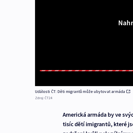
Nahr
Události ČT: Děti migrantů může ubytovat armáda
Zdroj:
ČT24
Americká armáda by ve svýc
tisíc dětí imigrantů, které j