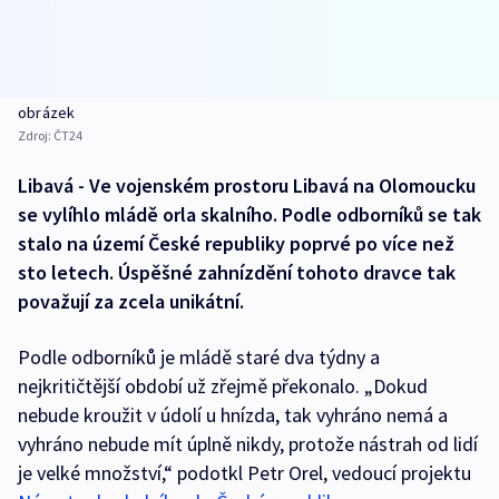
obrázek
Zdroj:
ČT24
Libavá - Ve vojenském prostoru Libavá na Olomoucku
se vylíhlo mládě orla skalního. Podle odborníků se tak
stalo na území České republiky poprvé po více než
sto letech. Úspěšné zahnízdění tohoto dravce tak
považují za zcela unikátní.
Podle odborníků je mládě staré dva týdny a
nejkritičtější období už zřejmě překonalo. „Dokud
nebude kroužit v údolí u hnízda, tak vyhráno nemá a
vyhráno nebude mít úplně nikdy, protože nástrah od lidí
je velké množství,“ podotkl Petr Orel, vedoucí projektu