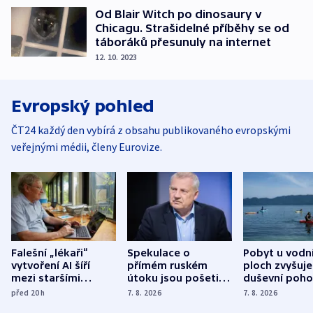
Od Blair Witch po dinosaury v
Chicagu. Strašidelné příběhy se od
táboráků přesunuly na internet
12. 10. 2023
Evropský pohled
ČT24 každý den vybírá z obsahu publikovaného evropskými
veřejnými médii, členy Eurovize.
Falešní „lékaři“
Spekulace o
Pobyt u vodn
vytvoření AI šíří
přímém ruském
ploch zvyšuje
mezi staršími
útoku jsou pošetilé,
duševní poho
Poláky nebezpečné
míní estonský
ukázala
před 20
h
7. 8. 2026
7. 8. 2026
zdravotní rady
bezpečnostní
mezinárodní 