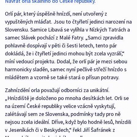
Návrat orla skalního do České republiky
.
Orlí pár, který úspěšně hnízdí, není utvořený z
vypuštěných mláďat. Jsou to čtyřletí jedinci narození na
Slovensku. Samice Libavá se vylíhla v Nízkých Tatrách a
samec Slávek pochází z Malé Fatry. „Samci zpravidla
pohlavně dospívají v pěti či šesti letech, tento pár
dokládá, že i čtyřletí jedinci mohou být zcela vyzrálí,“
míní vedoucí projektu. Dodal, že orlí pár je mezi sebou
harmonicky sladěn, samec nyní pečlivě střeží hnízdo s
mládětem a vzorně se také stará o přísun potravy.
Zahnízdění orla považují odborníci za unikátní.
„Hnízdiště je doloženo po mnoha desítkách let. Orli se
na území České republiky velice vzácně vyskytují,
zalétávají sem ze Slovenska, podmínky tady pro ně
nejsou zcela ideální. Dříve, když bylo hodně lesů, hnízdili
v Jeseníkách či v Beskydech,“ řekl Jiří Šafránek z