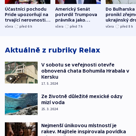
Účastníci pochodu
Americký Senát
Do Bulharska
Pride upozorňují na
potvrdil Trumpova
pronikl zřejm
trvající nerovnosti i
právníka jako
ukrajinský dr
společenskou
ministra
explodoval k
včera
před 6
h
včera
před 7
h
včera
před 8
h
atmosféru
spravedlnosti
od plynovod
Aktuálně z rubriky
Relax
V sobotu se veřejnosti otevře
obnovená chata Bohumila Hrabala v
Kersku
17. 5. 2024
Ze životně důležité mexické oázy
mizí voda
25. 3. 2024
Nejmenší únikovou místností je
rakev. Majitele inspirovala povídka