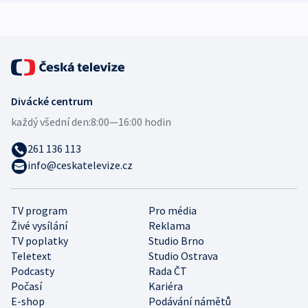
expert
Divácké centrum
každý všední den:
8:00—16:00 hodin
261 136 113
info@ceskatelevize.cz
TV program
Pro média
Živé vysílání
Reklama
TV poplatky
Studio Brno
Teletext
Studio Ostrava
Podcasty
Rada ČT
Počasí
Kariéra
E-shop
Podávání námětů