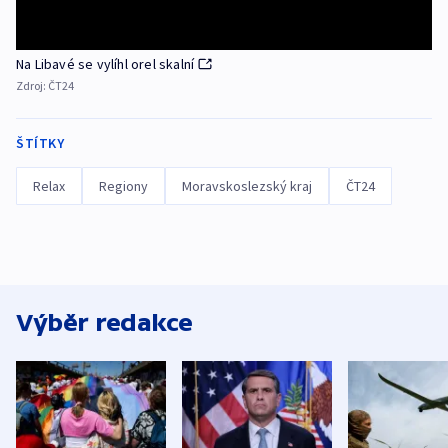
Na Libavé se vylíhl orel skalní
Zdroj:
ČT24
ŠTÍTKY
Relax
Regiony
Moravskoslezský kraj
ČT24
Výběr redakce