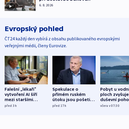
6. 8. 2026
Evropský pohled
ČT24 každý den vybírá z obsahu publikovaného evropskými
veřejnými médii, členy Eurovize.
Falešní „lékaři“
Spekulace o
Pobyt u vodn
vytvoření AI šíří
přímém ruském
ploch zvyšuje
mezi staršími
útoku jsou pošetilé,
duševní poho
Poláky nebezpečné
míní estonský
ukázala
před 3
h
před 17
h
včera v 07:30
zdravotní rady
bezpečnostní
mezinárodní 
expert