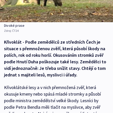
Divoké prase
Zdroj:
ČT24
Křivoklát - Podle zemědělců ze středních Čech je
situace s přemnoženou zvěří, která působí škody na
polích, rok od roku horší. Okusováním stromků zvěř
podle Hnutí Duha poškozuje také lesy. Zemědělci to
vidí jednoznačně: Je třeba snížit stavy. Chtějí o tom
jednat s majiteli lesů, myslivci i úřady.
Křivoklátské lesy a v nich přemnožená zvěř, která
okusuje kmeny nebo spásá mladé stromky a působí
podle ministra zemědělství velké škody. Lesníci by
podle Petra Bendla měli tlačit na myslivce, aby zvěř