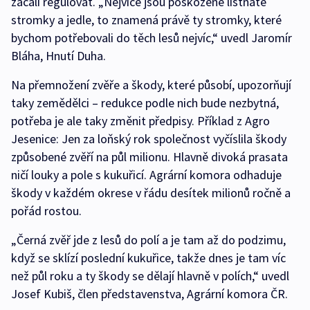
začali regulovat. „Nejvíce jsou poškozené listnaté
stromky a jedle, to znamená právě ty stromky, které
bychom potřebovali do těch lesů nejvíc,“ uvedl Jaromír
Bláha, Hnutí Duha.
Na přemnožení zvěře a škody, které působí, upozorňují
taky zemědělci – redukce podle nich bude nezbytná,
potřeba je ale taky změnit předpisy. Příklad z Agro
Jesenice: Jen za loňský rok společnost vyčíslila škody
způsobené zvěří na půl milionu. Hlavně divoká prasata
ničí louky a pole s kukuřicí. Agrární komora odhaduje
škody v každém okrese v řádu desítek milionů ročně a
pořád rostou.
„Černá zvěř jde z lesů do polí a je tam až do podzimu,
když se sklízí poslední kukuřice, takže dnes je tam víc
než půl roku a ty škody se dělají hlavně v polích,“ uvedl
Josef Kubiš, člen představenstva, Agrární komora ČR.