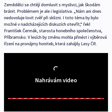
Zemědělci se chtějí domluvit s myslivci, jak škodám
bránit. Problémem je ale i legislativa. „Nám ani dnes
nedovoluje lovit zvěř při sklizni. I toto téma by bylo
možné v nadcházejících diskuzích otevřít,“ řekl
František Čermák, starosta honebního společenstva,
Příbramsko. V lesích by změnu mohla přinést i výběrová
řízení na pronájmy honiteb, která zahájily Lesy ČR.
Nahrávám video