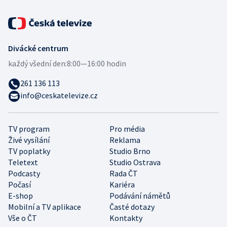
Divácké centrum
každý všední den:
8:00—16:00 hodin
261 136 113
info@ceskatelevize.cz
TV program
Pro média
Živé vysílání
Reklama
TV poplatky
Studio Brno
Teletext
Studio Ostrava
Podcasty
Rada ČT
Počasí
Kariéra
E-shop
Podávání námětů
Mobilní a TV aplikace
Časté dotazy
Vše o ČT
Kontakty