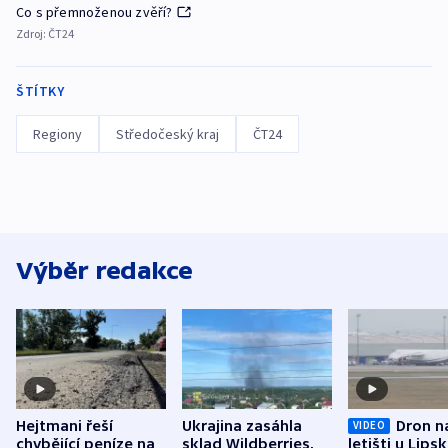
Co s přemnoženou zvěří?
Zdroj:
ČT24
ŠTÍTKY
Regiony
Středočeský kraj
ČT24
Výběr redakce
Hejtmani řeší
Ukrajina zasáhla
Dron n
VIDEO
chybějící peníze na
sklad Wildberries,
letišti u Lips