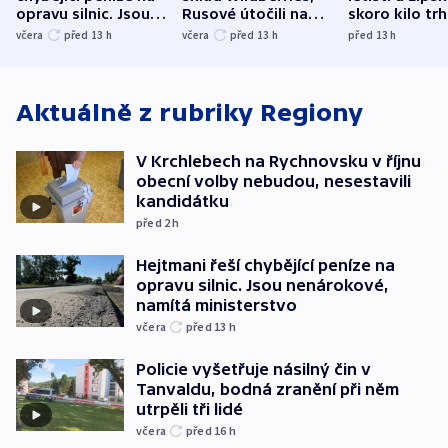
opravu silnic. Jsou
Rusové útočili na
skoro kilo trh
nenárokové, namítá
trh, hasiče či
indicie ukazuj
včera
před 13
h
včera
před 13
h
před 13
h
ministerstvo
stadion
Rusko
Aktuálně z rubriky
Regiony
V Krchlebech na Rychnovsku v říjnu
obecní volby nebudou, nesestavili
kandidátku
před 2
h
Hejtmani řeší chybějící peníze na
opravu silnic. Jsou nenárokové,
namítá ministerstvo
včera
před 13
h
Policie vyšetřuje násilný čin v
Tanvaldu, bodná zranění při něm
utrpěli tři lidé
včera
před 16
h