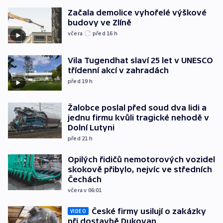
Začala demolice vyhořelé výškové
budovy ve Zlíně
včera
před 16
h
Vila Tugendhat slaví 25 let v UNESCO
třídenní akcí v zahradách
před 19
h
Žalobce poslal před soud dva lidi a
jednu firmu kvůli tragické nehodě v
Dolní Lutyni
před 21
h
Opilých řidičů nemotorových vozidel
skokově přibylo, nejvíc ve středních
Čechách
včera v 06:01
České firmy usilují o zakázky
VIDEO
při dostavbě Dukovan