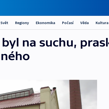
Svět
Regiony
Ekonomika
Počasí
Věda
Kultura
byl na suchu, pras
aného