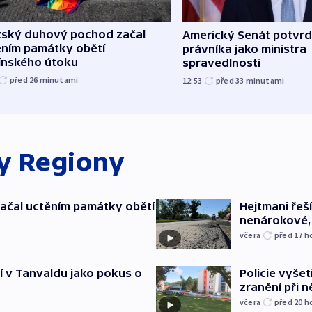
žský duhový pochod začal
Americký Senát potvrd
ěním památky obětí
právníka jako ministra
línského útoku
spravedlnosti
před 26
minutami
12:53
před 33
minutami
ky
Regiony
ačal uctěním památky obětí
Hejtmani řeší
nenárokové, 
včera
před 17
h
í v Tanvaldu jako pokus o
Policie vyšet
zranění při ně
včera
před 20
h