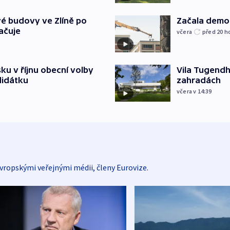
é budovy ve Zlíně po
Začala demol
ačuje
včera
před 20
h
u v říjnu obecní volby
Vila Tugendha
didátku
zahradách
včera v 14:39
vropskými veřejnými médii, členy Eurovize.