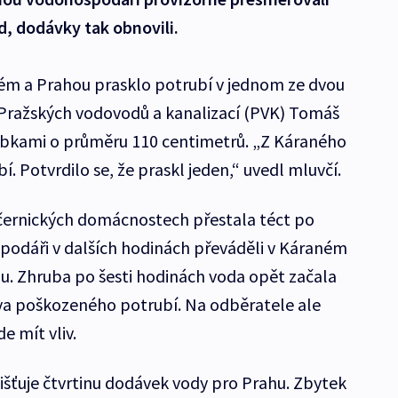
d, dodávky tak obnovili.
ém a Prahou prasklo potrubí v jednom ze dvou
 Pražských vodovodů a kanalizací (PVK) Tomáš
ubkami o průměru 110 centimetrů. „Z Káraného
. Potvrdilo se, že praskl jeden,“ uvedl mluvčí.
očernických domácnostech přestala téct po
podáři v dalších hodinách převáděli v Káraném
. Zhruba po šesti hodinách voda opět začala
va poškozeného potrubí. Na odběratele ale
 mít vliv.
šťuje čtvrtinu dodávek vody pro Prahu. Zbytek