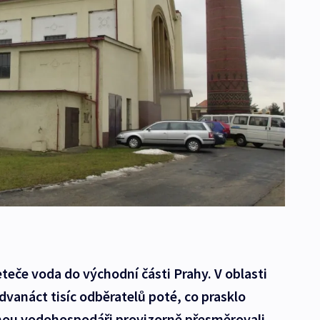
teče voda do východní části Prahy. V oblasti
dvanáct tisíc odběratelů poté, co prasklo
nou vodohospodáři provizorně přesměrovali