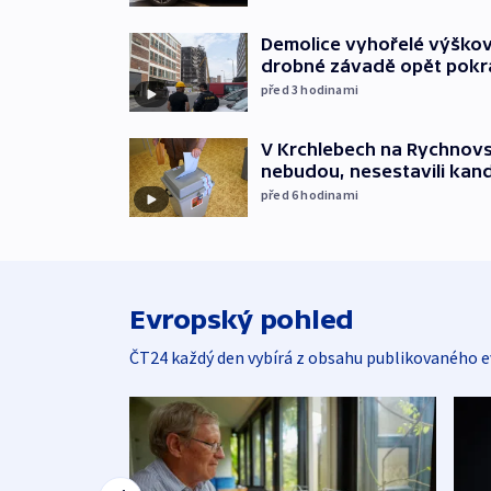
Demolice vyhořelé výškov
drobné závadě opět pokr
před 3
hodinami
V Krchlebech na Rychnovsk
nebudou, nesestavili kan
před 6
hodinami
Evropský pohled
ČT24 každý den vybírá z obsahu publikovaného e