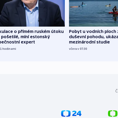
kulace o přímém ruském útoku
Pobyt u vodních ploch 
 pošetilé, míní estonský
duševní pohodu, ukáza
pečnostní expert
mezinárodní studie
21
hodinami
včera v 07:30
Č