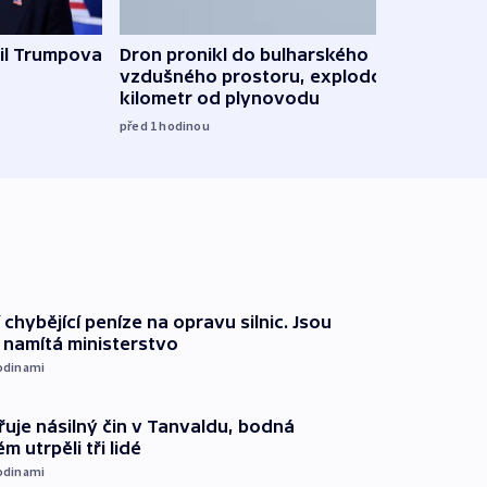
il Trumpova
Dron pronikl do bulharského
Ruský
vzdušného prostoru, explodoval
čtyři 
kilometr od plynovodu
08:20
před 1
hodinou
 chybějící peníze na opravu silnic. Jsou
namítá ministerstvo
odinami
řuje násilný čin v Tanvaldu, bodná
m utrpěli tři lidé
odinami