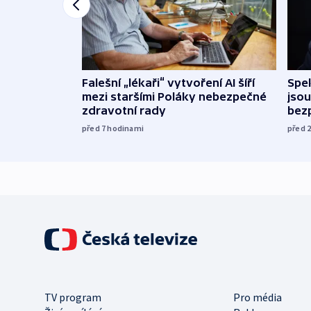
Falešní „lékaři“ vytvoření AI šíří
Spe
mezi staršími Poláky nebezpečné
jsou
zdravotní rady
bez
před 7
hodinami
před 
TV program
Pro média