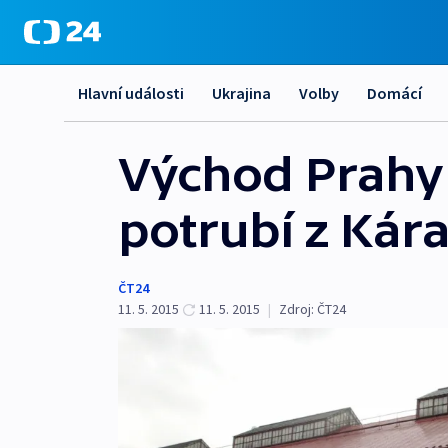
Hlavní události
Ukrajina
Volby
Domácí
Východ Prahy 
potrubí z Kár
ČT24
11. 5. 2015
11. 5. 2015
|
Zdroj:
ČT24