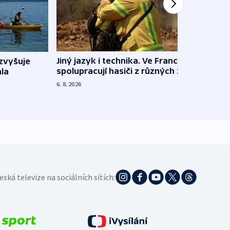
Jiný jazyk i technika. Ve Francii
zvyšuje
„Musí
spolupracují hasiči z různých zemí
la
polit
demo
6. 8. 2026
5. 8. 20
eská televize na sociálních sítích: