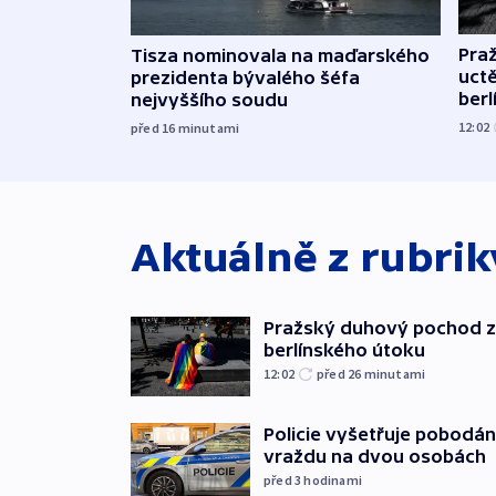
Pra
Tisza nominovala na maďarského
uct
prezidenta bývalého šéfa
ber
nejvyššího soudu
12:02
před 16
minutami
Aktuálně z rubri
Pražský duhový pochod z
berlínského útoku
12:02
před 26
minutami
Policie vyšetřuje pobodán
vraždu na dvou osobách
před 3
hodinami