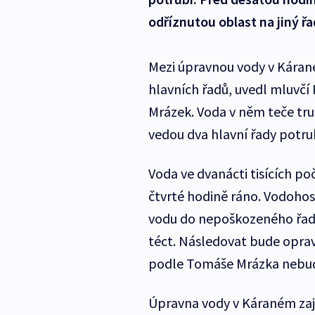
odříznutou oblast na jiný řa
Mezi úpravnou vody v Káran
hlavních řadů, uvedl mluvčí
Mrázek. Voda v něm teče tr
vedou dva hlavní řady potrubí
Voda ve dvanácti tisících p
čtvrté hodině ráno. Vodohos
vodu do nepoškozeného řadu
téct. Následovat bude opra
podle Tomáše Mrázka nebude
Úpravna vody v Káraném zaji