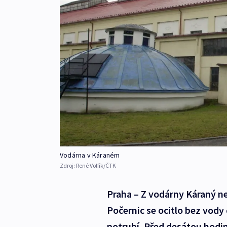
Vodárna v Káraném
Zdroj:
René Volfík/ČTK
Praha – Z vodárny Káraný ne
Počernic se ocitlo bez vody 
potrubí. Před desátou hodi