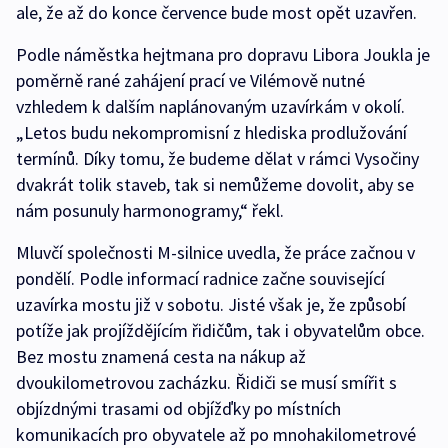
ale, že až do konce července bude most opět uzavřen.
Podle náměstka hejtmana pro dopravu Libora Joukla je
poměrně rané zahájení prací ve Vilémově nutné
vzhledem k dalším naplánovaným uzavírkám v okolí.
„Letos budu nekompromisní z hlediska prodlužování
termínů. Díky tomu, že budeme dělat v rámci Vysočiny
dvakrát tolik staveb, tak si nemůžeme dovolit, aby se
nám posunuly harmonogramy,“ řekl.
Mluvčí společnosti M-silnice uvedla, že práce začnou v
pondělí. Podle informací radnice začne související
uzavírka mostu již v sobotu. Jisté však je, že způsobí
potíže jak projíždějícím řidičům, tak i obyvatelům obce.
Bez mostu znamená cesta na nákup až
dvoukilometrovou zacházku. Řidiči se musí smířit s
objízdnými trasami od objížďky po místních
komunikacích pro obyvatele až po mnohakilometrové