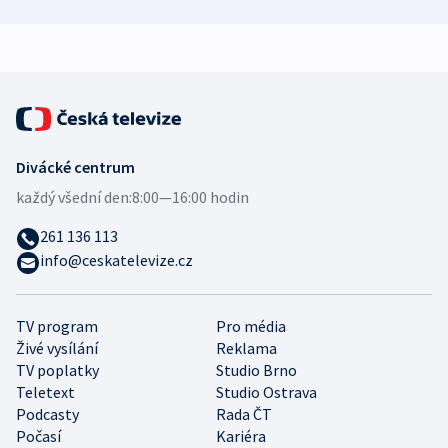
zdravotní rady
bezpečnostní
mezinárodní 
expert
Divácké centrum
každý všední den:
8:00—16:00 hodin
261 136 113
info@ceskatelevize.cz
TV program
Pro média
Živé vysílání
Reklama
TV poplatky
Studio Brno
Teletext
Studio Ostrava
Podcasty
Rada ČT
Počasí
Kariéra