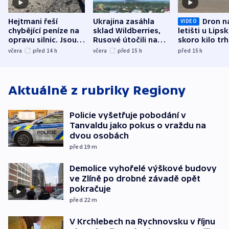
Hejtmani řeší
Ukrajina zasáhla
Dron n
VIDEO
chybějící peníze na
sklad Wildberries,
letišti u Lips
opravu silnic. Jsou
Rusové útočili na
skoro kilo trh
nenárokové, namítá
trh, hasiče či
indicie ukazuj
včera
před 14
h
včera
před 15
h
před 15
h
ministerstvo
stadion
Rusko
Aktuálně z rubriky
Regiony
Policie vyšetřuje pobodání v
Tanvaldu jako pokus o vraždu na
dvou osobách
před 19
m
Demolice vyhořelé výškové budovy
ve Zlíně po drobné závadě opět
pokračuje
před 22
m
V Krchlebech na Rychnovsku v říjnu