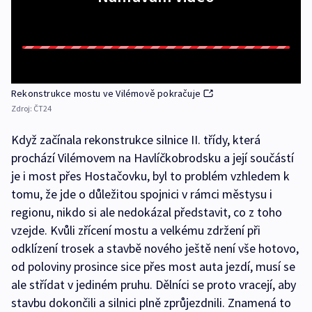
Rekonstrukce mostu ve Vilémově pokračuje
Zdroj:
ČT24
Když začínala rekonstrukce silnice II. třídy, která
prochází Vilémovem na Havlíčkobrodsku a její součástí
je i most přes Hostačovku, byl to problém vzhledem k
tomu, že jde o důležitou spojnici v rámci městysu i
regionu, nikdo si ale nedokázal představit, co z toho
vzejde. Kvůli zřícení mostu a velkému zdržení při
odklízení trosek a stavbě nového ještě není vše hotovo,
od poloviny prosince sice přes most auta jezdí, musí se
ale střídat v jediném pruhu. Dělníci se proto vracejí, aby
stavbu dokončili a silnici plně zprůjezdnili. Znamená to