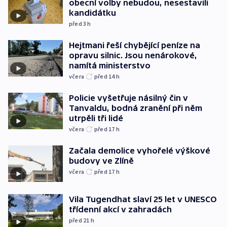
obecní volby nebudou, nesestavili
kandidátku
před 3
h
Hejtmani řeší chybějící peníze na
opravu silnic. Jsou nenárokové,
namítá ministerstvo
včera
před 14
h
Policie vyšetřuje násilný čin v
Tanvaldu, bodná zranění při něm
utrpěli tři lidé
včera
před 17
h
Začala demolice vyhořelé výškové
budovy ve Zlíně
včera
před 17
h
Vila Tugendhat slaví 25 let v UNESCO
třídenní akcí v zahradách
před 21
h