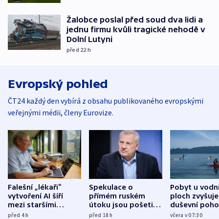
Žalobce poslal před soud dva lidi a
jednu firmu kvůli tragické nehodě v
Dolní Lutyni
před 22
h
Evropský pohled
ČT24 každý den vybírá z obsahu publikovaného evropskými
veřejnými médii, členy Eurovize.
Falešní „lékaři“
Spekulace o
Pobyt u vodn
vytvoření AI šíří
přímém ruském
ploch zvyšuje
mezi staršími
útoku jsou pošetilé,
duševní poho
Poláky nebezpečné
míní estonský
ukázala
před 4
h
před 18
h
včera v 07:30