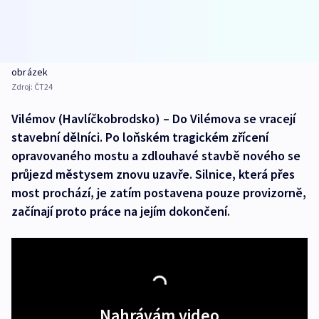
obrázek
Zdroj:
ČT24
Vilémov (Havlíčkobrodsko) – Do Vilémova se vracejí
stavební dělníci. Po loňském tragickém zřícení
opravovaného mostu a zdlouhavé stavbě nového se
průjezd městysem znovu uzavře. Silnice, která přes
most prochází, je zatím postavena pouze provizorně,
začínají proto práce na jejím dokončení.
Nahrávám video