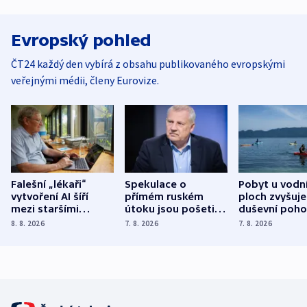
Evropský pohled
ČT24 každý den vybírá z obsahu publikovaného evropskými
veřejnými médii, členy Eurovize.
Falešní „lékaři“
Spekulace o
Pobyt u vodn
vytvoření AI šíří
přímém ruském
ploch zvyšuje
mezi staršími
útoku jsou pošetilé,
duševní poho
Poláky nebezpečné
míní estonský
ukázala
8. 8. 2026
7. 8. 2026
7. 8. 2026
zdravotní rady
bezpečnostní
mezinárodní 
expert