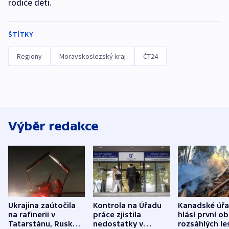
rodiče dětí.
ŠTÍTKY
Regiony
Moravskoslezský kraj
ČT24
Výběr redakce
Ukrajina zaútočila
Kontrola na Úřadu
Kanadské úř
na rafinerii v
práce zjistila
hlásí první o
Tatarstánu, Rusko
nedostatky v
rozsáhlých le