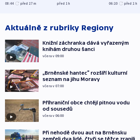
udeřilo na Sumy a
účetnictví za 5,6
požárů
08:44
před 27
m
před 1
h
06:20
před 2
h
Oděsu
miliardy
Aktuálně z rubriky
Regiony
Knižní záchranka dává vyřazeným
knihám druhou šanci
včera v 09:00
„Brněnské hantec“ rozšíří kulturní
seznam na jihu Moravy
včera v 07:00
Příhraniční obce chtějí pitnou vodu
od sousedů
včera v 06:00
Při nehodě dvou aut na Brněnsku
zemřeli dva lidé, čtyři se těžce zranili