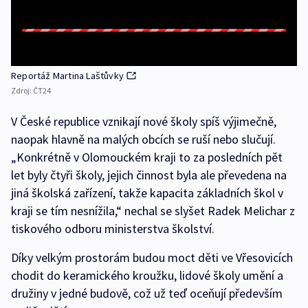
Reportáž Martina Laštůvky
Zdroj:
ČT24
V České republice vznikají nové školy spíš výjimečně,
naopak hlavně na malých obcích se ruší nebo slučují.
„Konkrétně v Olomouckém kraji to za posledních pět
let byly čtyři školy, jejich činnost byla ale převedena na
jiná školská zařízení, takže kapacita základních škol v
kraji se tím nesnížila,“ nechal se slyšet Radek Melichar z
tiskového odboru ministerstva školství.
Díky velkým prostorám budou moct děti ve Vřesovicích
chodit do keramického kroužku, lidové školy umění a
družiny v jedné budově, což už teď oceňují především