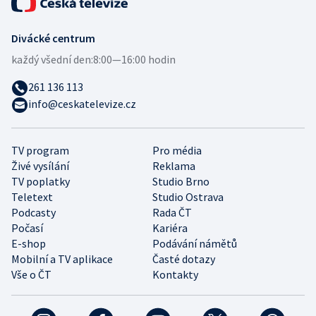
Divácké centrum
každý všední den:
8:00—16:00 hodin
261 136 113
info@ceskatelevize.cz
TV program
Pro média
Živé vysílání
Reklama
TV poplatky
Studio Brno
Teletext
Studio Ostrava
Podcasty
Rada ČT
Počasí
Kariéra
E-shop
Podávání námětů
Mobilní a TV aplikace
Časté dotazy
Vše o ČT
Kontakty