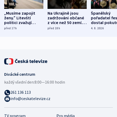
„Musíme zapojit
Na Ukrajině jsou
Španělský
ženy.“ Litevští
zadržováni občané
pořadatel fes
politici zvažují
z více než 50 zemí.
dostal pokut
dohodu o
Bojovali na straně
nekalé prakti
před 17
h
před 18
h
4. 8. 2026
demografii
Ruska
Divácké centrum
každý všední den:
8:00—16:00 hodin
261 136 113
info@ceskatelevize.cz
TV program
Pro média