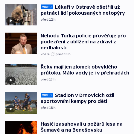
Lékaři v Ostravě ošetřili už
VIDEO
patnáct lidí pokousaných netopýry
před 12
h
Nehodu Turka policie prověřuje pro
podezření z ublížení na zdraví z
nedbalosti
včera
před 13
h
Řeky mají jen zlomek obvyklého
průtoku. Málo vody je i v přehradách
před 13
h
Stadion v Drnovicích ožil
VIDEO
sportovními kempy pro děti
před 18
h
Hasiči zasahovali u požárů lesa na
Šumavě a na Benešovsku