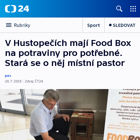
Sport
SLEDOVAT
Rubriky
V Hustopečích mají Food Box
na potraviny pro potřebné.
Stará se o něj místní pastor
pes
20. 7. 2019
|
Zdroj:
ČT24