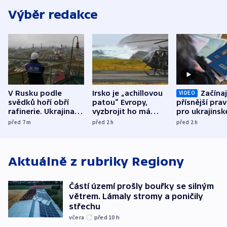
Výběr redakce
V Rusku podle
Irsko je „achillovou
Začínaj
VIDEO
svědků hoří obří
patou“ Evropy,
přísnější prav
rafinerie. Ukrajina
vyzbrojit ho má
pro ukrajinsk
hlásí oběti
Francie
uprchlíky
před 7
m
před 2
h
před 2
h
Aktuálně z rubriky
Regiony
Částí území prošly bouřky se silným
větrem. Lámaly stromy a poničily
střechu
včera
před 10
h