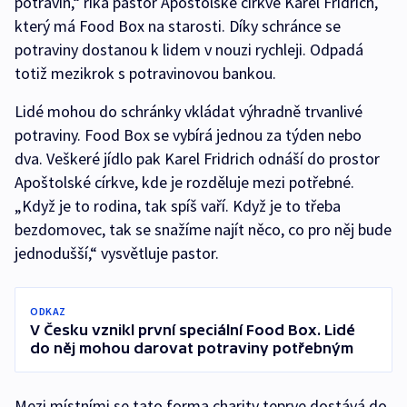
potravin,“ říká pastor Apoštolské církve Karel Fridrich,
který má Food Box na starosti. Díky schránce se
potraviny dostanou k lidem v nouzi rychleji. Odpadá
totiž mezikrok s potravinovou bankou.
Lidé mohou do schránky vkládat výhradně trvanlivé
potraviny. Food Box se vybírá jednou za týden nebo
dva. Veškeré jídlo pak Karel Fridrich odnáší do prostor
Apoštolské církve, kde je rozděluje mezi potřebné.
„Když je to rodina, tak spíš vaří. Když je to třeba
bezdomovec, tak se snažíme najít něco, co pro něj bude
jednodušší,“ vysvětluje pastor.
ODKAZ
V Česku vznikl první speciální Food Box. Lidé
do něj mohou darovat potraviny potřebným
Mezi místními se tato forma charity teprve dostává do